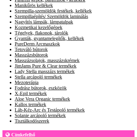
Manikűrös kellékek
Szempilla-szemöldök festékek, kellékek
Szempillaépítés/ Szemöldök laminálás
Nagyítós lámpák, lámpatalpak
Kozmetikai kezelőgépek
Tégelyek, flakonok, tárolók
Gyanták, gyantamelegítők, kellékek
PureDerm Arcmaszkok
Tetováló bútorok
Masszázsbútorok
Masszázsolajok, masszázskrémek
JimJams Pure & Clear termékek
Lady Stella masszázs termékek
Stella arcápoló termékek
Mezoterápia
Fodrász bútorok, eszközök
X-Epil termékek
Aloe Vera Organic termékek
Kallos termékek
Láb-Kéz-Arc és Testápoló termékek
Solanie arcápoló termékek
Tisztálkodószerek
Címkefelhő