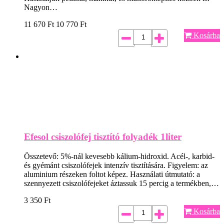
Nagyon…
11 670
Ft
10 770
Ft
Kosárba
Efesol csiszolófej tisztító folyadék 1liter
Összetevő: 5%-nál kevesebb kálium-hidroxid. Acél-, karbid-
és gyémánt csiszolófejek intenzív tisztítására. Figyelem: az
aluminium részeken foltot képez. Használati útmutató: a
szennyezett csiszolófejeket áztassuk 15 percig a termékben,…
3 350
Ft
Kosárba