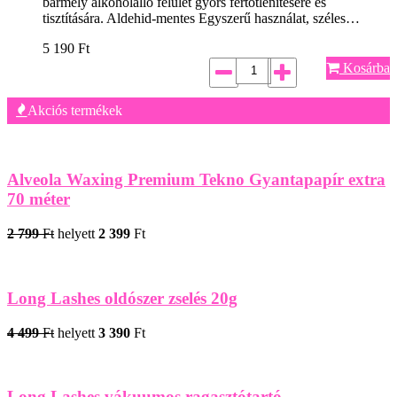
bármely alkoholálló felület gyors fertőtlenítésére és
tisztítására. Aldehid-mentes Egyszerű használat, széles…
5 190
Ft
Kosárba
Akciós termékek
Alveola Waxing Premium Tekno Gyantapapír extra
70 méter
2 799
Ft
helyett
2 399
Ft
Long Lashes oldószer zselés 20g
4 499
Ft
helyett
3 390
Ft
Long Lashes vákuumos ragasztótartó