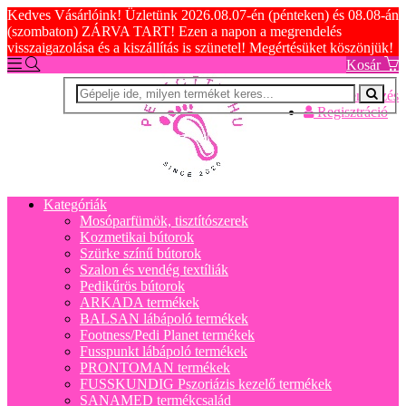
Kedves Vásárlóink! Üzletünk 2026.08.07-én (pénteken) és 08.08-án
(szombaton) ZÁRVA TART! Ezen a napon a megrendelés
visszaigazolása és a kiszállítás is szünetel! Megértésüket köszönjük!
Kosár
Bejelentkezés
Regisztráció
Kategóriák
Mosóparfümök, tisztítószerek
Kozmetikai bútorok
Szürke színű bútorok
Szalon és vendég textíliák
Pedikűrös bútorok
ARKADA termékek
BALSAN lábápoló termékek
Footness/Pedi Planet termékek
Fusspunkt lábápoló termékek
PRONTOMAN termékek
FUSSKUNDIG Pszoriázis kezelő termékek
SANAMED termékcsalád