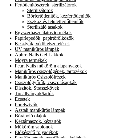
Fertőtlenítőszerek, sterilizátorok
Sterilizátorok
Bőrfertőtlenítők, kézfertőtlenítők
Eszköz-és felületfertőtlenítők
Sterilizáló tasakok
Egyszerhasználatos termékek
Papírlepedők, papírtörölközők
Kesztyűk, védőfelszerelések
UV manikűrös lámpák
Aphro Nails Gél Lakkok
Moyra termékek
Pearl Nails műköröm alapanyagok
Manikűrös csiszológépek, tartozékok
Manikűrös Csiszolófrézek
Csiszológyűrűk, csiszolósapkák
Díszítők, Strasszkövek
Tip állványok/tartók
Ecsetek
Porelszívók
Asztali manikűrös lámpák
Bőrápoló olajok
Kéztámaszok, kéztartók
Műköröm sablonok
Előkészítő folyadékok
Paraffin gépek, paraffinok - kellékek