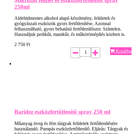
Mikrozid felület és eszközfertőtlenítő spray
250ml
Aldehidmentes alkohol alapú készítmény, felületek és
gyógyászati eszközök gyors fertőtlenítése. Azonnal
felhasználható, gyors behatású fertőtlenítőszer. Színtelen.
Használjuk pedikűr, manikűr, és műkörömépítés közben is.
2 750
Ft
Kosárba
Baridez eszközfertőtlenítő spray 250 ml
Műanyag üveg és fém tárgyak felületek fertőtlenítésére
használandó. Pumpás eszközfertőtlenítő. Eljárás: Tárgyak és