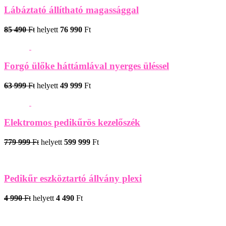
Lábáztató állítható magassággal
85 490
Ft
helyett
76 990
Ft
Forgó ülőke háttámlával nyerges üléssel
63 999
Ft
helyett
49 999
Ft
Elektromos pedikűrös kezelőszék
779 999
Ft
helyett
599 999
Ft
Pedikűr eszköztartó állvány plexi
4 990
Ft
helyett
4 490
Ft