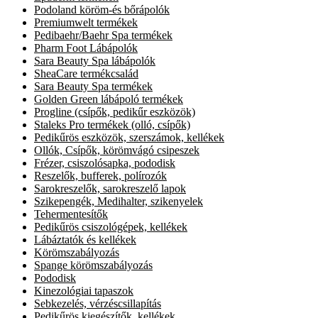
Podoland köröm-és bőrápolók
Premiumwelt termékek
Pedibaehr/Baehr Spa termékek
Pharm Foot Lábápolók
Sara Beauty Spa lábápolók
SheaCare termékcsalád
Sara Beauty Spa termékek
Golden Green lábápoló termékek
Progline (csípők, pedikűr eszközök)
Staleks Pro termékek (olló, csípők)
Pedikűrös eszközök, szerszámok, kellékek
Ollók, Csípők, körömvágó csipeszek
Frézer, csiszolósapka, pododisk
Reszelők, bufferek, polírozók
Sarokreszelők, sarokreszelő lapok
Szikepengék, Medihalter, szikenyelek
Tehermentesítők
Pedikűrös csiszológépek, kellékek
Lábáztatók és kellékek
Körömszabályozás
Spange körömszabályozás
Pododisk
Kinezológiai tapaszok
Sebkezelés, vérzéscsillapítás
Pedikűrös kiegészítők, kellékek