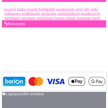
kesztyű
lámpa
reszelő
fertőtlenítő
sarokreszelo
véső
olló
szike
szálmentes
pedikűrszék
sterilizátor
papírtörölköző
gumikesztyű
medihalter
spirularin
ultrahangos
balsan
arkada
fusspunkt
timsó
Partnereink
Legnépszerűbb termékek