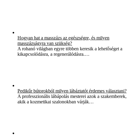
Hogyan hat a masszázs az egészségre, és milyen
masszázságyra van szükség?
A rohanó világban egyre többen keresik a lehetőséget a
kikapcsolódásra, a regenerálódásra.…
Pedikűr bútorokból milyen lábáztatót érdemes választani?
A professzionális lábápolás mesterei azok a szakemberek,
akik a kozmetikai szalonokban várják…