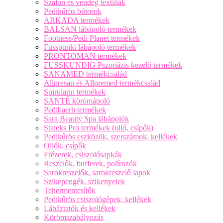
Szalon és vendég textíliák
Pedikűrös bútorok
ARKADA termékek
BALSAN lábápoló termékek
Footness/Pedi Planet termékek
Fusspunkt lábápoló termékek
PRONTOMAN termékek
FUSSKUNDIG Pszoriázis kezelő termékek
SANAMED termékcsalád
Allpresan és Allpremed termékcsalád
Spirularin termékek
SANTÉ körömápoló
Pedibaerh termékek
Sara Beauty Spa lábápolók
Staleks Pro termékek (olló, csípők)
Pedikűrös eszközök, szerszámok, kellékek
Ollók, csípők
Frézerek, csiszolósapkák
Reszelők, bufferek, polírozók
Sarokreszelők, sarokreszelő lapok
Szikepengék, szikenyelek
Tehermentesítők
Pedikűrös csiszológépek, kellékek
Lábáztatók és kellékek
Körömszabályozás