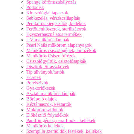
Spange körömszabályozás
Pododisk
Kinezológiai tapaszok
Sebkezelés, vérzéscsillapítás
Pedikűrös kiegészítők, kellékek
Fertőtlenítőszerek, sterilizátorok
Egyszerhasználatos termékek
UV manikűrös lámpák
Pearl Nails műköröm alapanyagok
Manikűrös csiszológépek, tartozékok
Manikűrös Csiszolófrézek
Csiszológyűrűk, csiszolósapkák
Díszítők, Strasszkövek
Tip állványok/tartók
Ecsetek
Porelszívók
Gyakorlókezek
Asztali manikűrös lámpák
Bőrápoló olajok
Kéztámaszok, kéztartók
Műköröm sablonok
Előkészítő folyadékok
Paraffin gépek, paraffinok - kellékek
Manikűrös kellékek
Szempilla-szemöldök festékek, kellékek