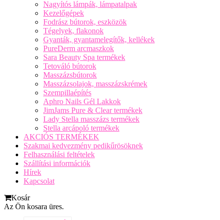
Nagyítós lámpák, lámpatalpak
Kezelőgépek
Fodrász bútorok, eszközök
Tégelyek, flakonok
Gyanták, gyantamelegítők, kellékek
PureDerm arcmaszkok
Sara Beauty Spa termékek
Tetováló bútorok
Masszázsbútorok
Masszázsolajok, masszázskrémek
Szempillaépítés
Aphro Nails Gél Lakkok
JimJams Pure & Clear termékek
Lady Stella masszázs termékek
Stella arcápoló termékek
AKCIÓS TERMÉKEK
Szakmai kedvezmény pedikűrösöknek
Felhasználási feltételek
Szállítási információk
Hírek
Kapcsolat
Kosár
Az Ön kosara üres.