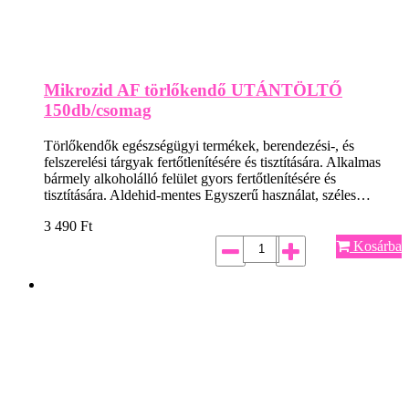
Mikrozid AF törlőkendő UTÁNTÖLTŐ
150db/csomag
Törlőkendők egészségügyi termékek, berendezési-, és
felszerelési tárgyak fertőtlenítésére és tisztítására. Alkalmas
bármely alkoholálló felület gyors fertőtlenítésére és
tisztítására. Aldehid-mentes Egyszerű használat, széles…
3 490
Ft
Kosárba