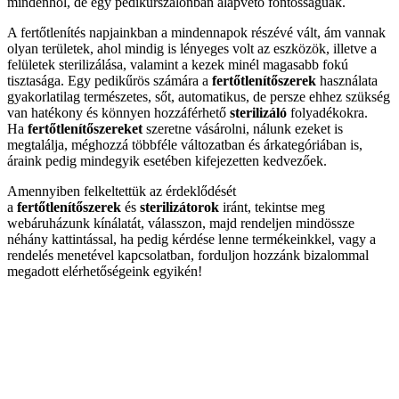
mindenhol, de egy pedikűrszalonban alapvető fontosságúak.
A fertőtlenítés napjainkban a mindennapok részévé vált, ám vannak
olyan területek, ahol mindig is lényeges volt az eszközök, illetve a
felületek sterilizálása, valamint a kezek minél magasabb fokú
tisztasága. Egy pedikűrös számára a
fertőtlenítőszerek
használata
gyakorlatilag természetes, sőt, automatikus, de persze ehhez szükség
van hatékony és könnyen hozzáférhető
sterilizáló
folyadékokra.
Ha
fertőtlenítőszereket
szeretne vásárolni, nálunk ezeket is
megtalálja, méghozzá többféle változatban és árkategóriában is,
áraink pedig mindegyik esetében kifejezetten kedvezőek.
Amennyiben felkeltettük az érdeklődését
a
fertőtlenítőszerek
és
sterilizátorok
iránt, tekintse meg
webáruházunk kínálatát, válasszon, majd rendeljen mindössze
néhány kattintással, ha pedig kérdése lenne termékeinkkel, vagy a
rendelés menetével kapcsolatban, forduljon hozzánk bizalommal
megadott elérhetőségeink egyikén!