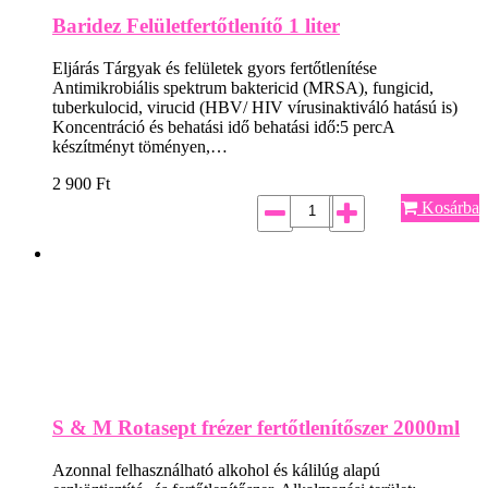
Baridez Felületfertőtlenítő 1 liter
Eljárás Tárgyak és felületek gyors fertőtlenítése
Antimikrobiális spektrum baktericid (MRSA), fungicid,
tuberkulocid, virucid (HBV/ HIV vírusinaktiváló hatású is)
Koncentráció és behatási idő behatási idő:5 percA
készítményt töményen,…
2 900
Ft
Kosárba
S & M Rotasept frézer fertőtlenítőszer 2000ml
Azonnal felhasználható alkohol és kálilúg alapú