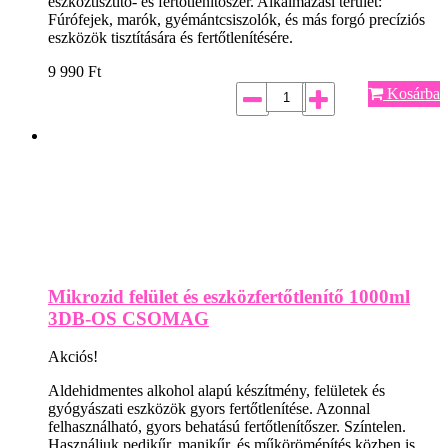
eszköztisztító- és fertőtlenítőszer. Alkalmazási terület:
Fúrófejek, marók, gyémántcsiszolók, és más forgó precíziós
eszközök tisztítására és fertőtlenítésére.
9 990
Ft
Kosárba
Mikrozid felület és eszközfertőtlenítő 1000ml
3DB-OS CSOMAG
Akciós!
Aldehidmentes alkohol alapú készítmény, felületek és
gyógyászati eszközök gyors fertőtlenítése. Azonnal
felhasználható, gyors behatású fertőtlenítőszer. Színtelen.
Használjuk pedikűr, manikűr, és műkörömépítés közben is.