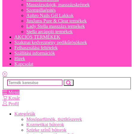
Masszázsolajok, masszázskrémek
Szempillaépítés
Aphro Nails Gél Lakkok
JimJams Pure & Clear termékek
Lady Stella masszázs termékek
Stella arcápoló termékek
AKCIÓS TERMÉKEK
Szakmai kedvezmény pedikűrösöknek
Felhasználási feltételek
Szállítási információk
Hírek
Kapcsolat
Menü
Kosár
Profil
Kategóriák
Mosóparfümök, tisztítószerek
Kozmetikai bútorok
Szürke színű bútorok