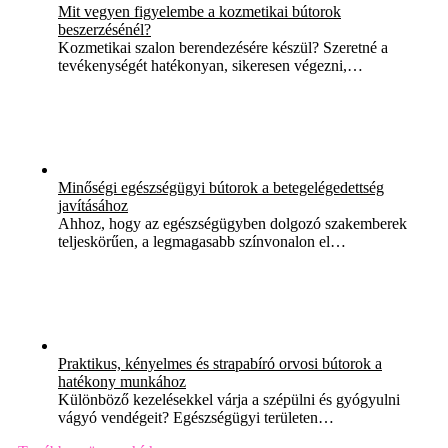
Mit vegyen figyelembe a kozmetikai bútorok
beszerzésénél?
Kozmetikai szalon berendezésére készül? Szeretné a
tevékenységét hatékonyan, sikeresen végezni,…
Minőségi egészségügyi bútorok a betegelégedettség
javításához
Ahhoz, hogy az egészségügyben dolgozó szakemberek
teljeskörűen, a legmagasabb színvonalon el…
Praktikus, kényelmes és strapabíró orvosi bútorok a
hatékony munkához
Különböző kezelésekkel várja a szépülni és gyógyulni
vágyó vendégeit? Egészségügyi területen…