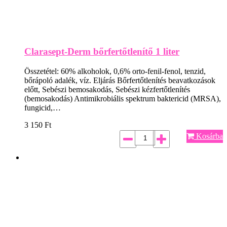
Clarasept-Derm bőrfertőtlenítő 1 liter
Összetétel: 60% alkoholok, 0,6% orto-fenil-fenol, tenzid,
bőrápoló adalék, víz. Eljárás Bőrfertőtlenítés beavatkozások
előtt, Sebészi bemosakodás, Sebészi kézfertőtlenítés
(bemosakodás) Antimikrobiális spektrum baktericid (MRSA),
fungicid,…
3 150
Ft
Kosárba