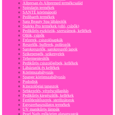
Allpresan és Allpremed termékcsalád
Spirularin termékek
SANTÉ körömápoló
Pedibaerh termékek
Sara Beauty Spa lábápolók
Staleks Pro termékek (olló, csípők)
Pedikűrös eszközök, szerszámok, kellékek
Ollók, csípők
Frézerek, csiszolósapkák
Reszelők, bufferek, polírozók
Sarokreszelők, sarokreszelő lapok
Szikepengék, szikenyelek
Tehermentesítők
Pedikűrös csiszológépek, kellékek
Lábáztatók és kellékek
Körömszabályozás
Spange körömszabályozás
Pododisk
Kinezológiai tapaszok
Sebkezelés, vérzéscsillapítás
Pedikűrös kiegészítők, kellékek
Fertőtlenítőszerek, sterilizátorok
Egyszerhasználatos termékek
UV manikűrös lámpák
Pearl Nails műköröm alapanyagok