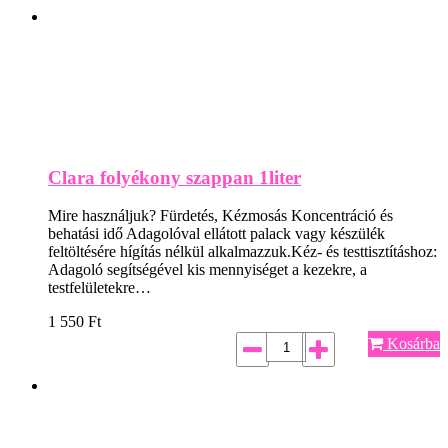
Clara folyékony szappan 1liter
Mire használjuk? Fürdetés, Kézmosás Koncentráció és
behatási idő Adagolóval ellátott palack vagy készülék
feltöltésére hígítás nélkül alkalmazzuk.Kéz- és testtisztításhoz:
Adagoló segítségével kis mennyiséget a kezekre, a
testfelületekre…
1 550
Ft
Kosárba