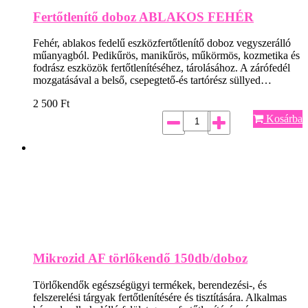
Fertőtlenítő doboz ABLAKOS FEHÉR
Fehér, ablakos fedelű eszközfertőtlenítő doboz vegyszerálló
műanyagból. Pedikűrös, manikűrös, műkörmös, kozmetika és
fodrász eszközök fertőtlenítéséhez, tárolásához. A zárófedél
mozgatásával a belső, csepegtető-és tartórész süllyed…
2 500
Ft
Kosárba
Mikrozid AF törlőkendő 150db/doboz
Törlőkendők egészségügyi termékek, berendezési-, és
felszerelési tárgyak fertőtlenítésére és tisztítására. Alkalmas