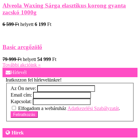
Alveola Waxing Sárga elasztikus korong gyanta
zacskó 1000g
6 599
Ft
helyett
6 199
Ft
Basic arcgőzölő
79 999
Ft
helyett
54 999
Ft
További akcióink »
Hírlevél
Iratkozzon fel hírlevelünkre!
Az Ön neve:
Email cím:
Kapcsolat:
Elfogadom a webáruház
Adatkezelési Szabályzatát
.
Feliratkozás
Hírek