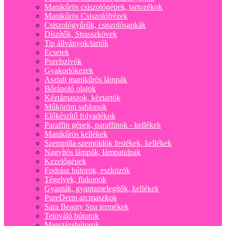
Manikűrös csiszológépek, tartozékok
Manikűrös Csiszolófrézek
Csiszológyűrűk, csiszolósapkák
Díszítők, Strasszkövek
Tip állványok/tartók
Ecsetek
Porelszívók
Gyakorlókezek
Asztali manikűrös lámpák
Bőrápoló olajok
Kéztámaszok, kéztartók
Műköröm sablonok
Előkészítő folyadékok
Paraffin gépek, paraffinok - kellékek
Manikűrös kellékek
Szempilla-szemöldök festékek, kellékek
Nagyítós lámpák, lámpatalpak
Kezelőgépek
Fodrász bútorok, eszközök
Tégelyek, flakonok
Gyanták, gyantamelegítők, kellékek
PureDerm arcmaszkok
Sara Beauty Spa termékek
Tetováló bútorok
Masszázsbútorok