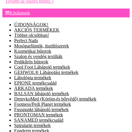
Tovább az összes hírhez »
Kínálatunk
ÚJDONSÁGOK!
AKCIÓS TERMÉKEK
Többet olcsóbban!
Perfect Nails
Mosóparfümök, tisztítószerek
Kozmetikai bútorok
Szalon és vendég textíliák
Pedikűrös bútorok
Cool Foot Lábápoló termékek
GEHWOL® Lábápolási termékek
Lábológia termékek
EPIONE termékcsalád
ARKADA termékek
BALSAN lábápoló termékek
DemykoMed (Köröm-és bőrvédő) termékek
Footness/Pedi Planet termékek
Fusspunkt lábápoló termékek
PRONTOMAN termékek
SANAMED termékcsalád
Spirularin termékek
Epaderm termékek