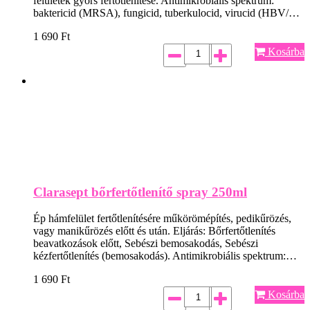
felületek gyors fertőtlenítése. Antimikrobiális spektrum:
baktericid (MRSA), fungicid, tuberkulocid, virucid (HBV/…
1 690
Ft
Kosárba
Clarasept bőrfertőtlenítő spray 250ml
Ép hámfelület fertőtlenítésére műkörömépítés, pedikűrözés,
vagy manikűrözés előtt és után. Eljárás: Bőrfertőtlenítés
beavatkozások előtt, Sebészi bemosakodás, Sebészi
kézfertőtlenítés (bemosakodás). Antimikrobiális spektrum:…
1 690
Ft
Kosárba