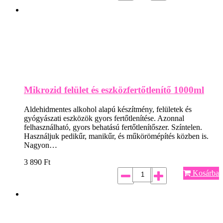
Mikrozid felület és eszközfertőtlenítő 1000ml
Aldehidmentes alkohol alapú készítmény, felületek és
gyógyászati eszközök gyors fertőtlenítése. Azonnal
felhasználható, gyors behatású fertőtlenítőszer. Színtelen.
Használjuk pedikűr, manikűr, és műkörömépítés közben is.
Nagyon…
3 890
Ft
Kosárba