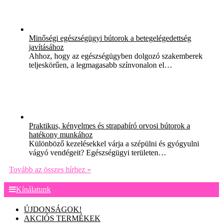
Minőségi egészségügyi bútorok a betegelégedettség
javításához
Ahhoz, hogy az egészségügyben dolgozó szakemberek
teljeskörűen, a legmagasabb színvonalon el…
Praktikus, kényelmes és strapabíró orvosi bútorok a
hatékony munkához
Különböző kezelésekkel várja a szépülni és gyógyulni
vágyó vendégeit? Egészségügyi területen…
Tovább az összes hírhez »
Kínálatunk
ÚJDONSÁGOK!
AKCIÓS TERMÉKEK