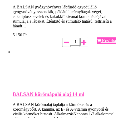
A BALSAN gyógynövényes lábfürdő egyedülálló
gyógynövényesszenciák, például lucfenyőágak végei,
eukaliptusz levelek és kakukkfűkivonat kombinációjával
stimulálja a lábakat. Élénkítő és stimuláló hatású, felfrissíti a
fáradt…
5 150
Ft
Kosárba
BALSAN körömápoló olaj 14 ml
A BALSAN körömolaj táplálja a körmöket és a
körömágybőrt. A kamilla, az E- és A-vitamin gyönyörű és
vitális körmöket biztosít. AlkalmazásNaponta 1-2 alkalommal