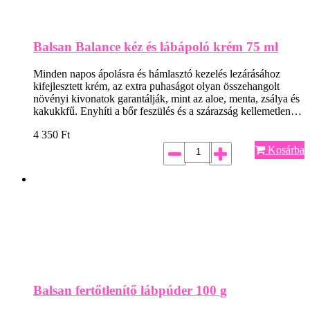
Balsan Balance kéz és lábápoló krém 75 ml
Minden napos ápolásra és hámlasztó kezelés lezárásához
kifejlesztett krém, az extra puhaságot olyan összehangolt
növényi kivonatok garantálják, mint az aloe, menta, zsálya és
kakukkfű. Enyhíti a bőr feszülés és a szárazság kellemetlen…
4 350
Ft
Kosárba
Balsan fertőtlenítő lábpúder 100 g