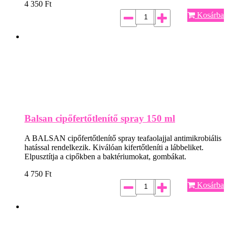
4 350
Ft
Kosárba
Balsan cipőfertőtlenítő spray 150 ml
A BALSAN cipőfertőtlenítő spray teafaolajjal antimikrobiális
hatással rendelkezik. Kiválóan kifertőtleníti a lábbeliket.
Elpusztítja a cipőkben a baktériumokat, gombákat.
4 750
Ft
Kosárba