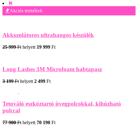
Akciós termékek
Akkumlátoros ultrahangos készülék
25 999
Ft
helyett
19 999
Ft
Long Lashes 3M Microfoam habtapasz
3 199
Ft
helyett
2 499
Ft
Tetováló eszköztartó üvegpolcokkal, kihúzható
polccal
77 900
Ft
helyett
70 190
Ft