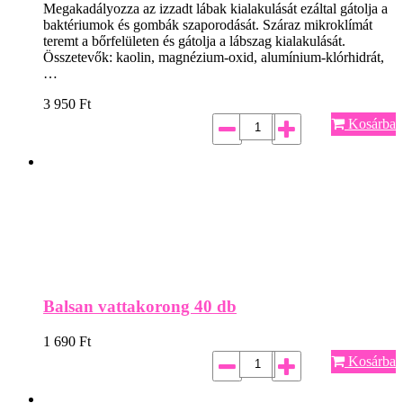
Megakadályozza az izzadt lábak kialakulását ezáltal gátolja a
baktériumok és gombák szaporodását. Száraz mikroklímát
teremt a bőrfelületen és gátolja a lábszag kialakulását.
Összetevők: kaolin, magnézium-oxid, alumínium-klórhidrát,
…
3 950
Ft
Kosárba
Balsan vattakorong 40 db
1 690
Ft
Kosárba