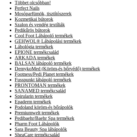
Többet olcsóbban!
Perfect Nails
Mosóparfümök, tisztítószerek
Kozmetikai bútorok
Szalon és vendég textíliák
Pedikűrös bútorok
Cool Foot Lábápoló termékek
GEHWOL® Lábápolási termékek
Lábológia termékek
EPIONE termékcsalád
ARKADA termékek
BALSAN lábápoló termékek
DemykoMed (Köröm-és bőrvédő) termékek
Footness/Pedi Planet termékek
Fusspunkt lábápoló termékek
PRONTOMAN termékek
SANAMED termékcsalád
Spirularin termékek
Epaderm termékek
Podoland köröm-és bőrápolók
Premiumwelt termékek
Pedibaehr/Baehr Spa termékek
Pharm Foot Lábápolók
Sara Beauty Spa lábápolók
SheaCare termékcsalád