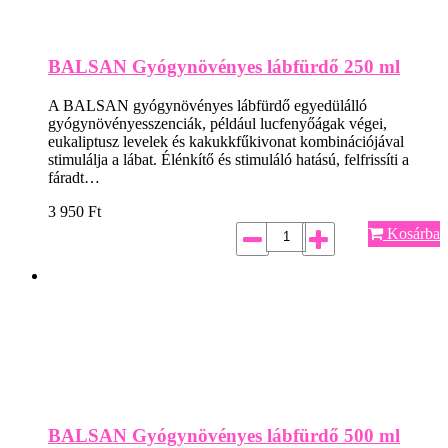
BALSAN Gyógynövényes lábfürdő 250 ml
A BALSAN gyógynövényes lábfürdő egyedülálló
gyógynövényesszenciák, például lucfenyőágak végei,
eukaliptusz levelek és kakukkfűkivonat kombinációjával
stimulálja a lábat. Élénkítő és stimuláló hatású, felfrissíti a
fáradt…
3 950
Ft
Kosárba
BALSAN Gyógynövényes lábfürdő 500 ml