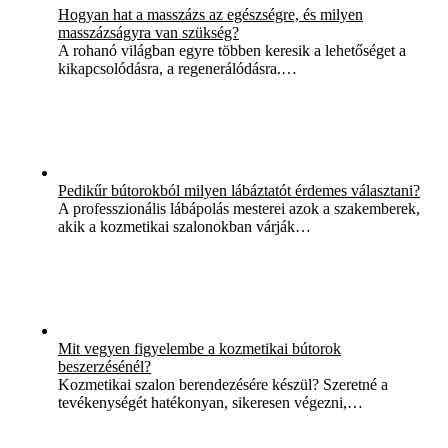
Hogyan hat a masszázs az egészségre, és milyen
masszázságyra van szükség?
A rohanó világban egyre többen keresik a lehetőséget a
kikapcsolódásra, a regenerálódásra.…
Pedikűr bútorokból milyen lábáztatót érdemes választani?
A professzionális lábápolás mesterei azok a szakemberek,
akik a kozmetikai szalonokban várják…
Mit vegyen figyelembe a kozmetikai bútorok
beszerzésénél?
Kozmetikai szalon berendezésére készül? Szeretné a
tevékenységét hatékonyan, sikeresen végezni,…