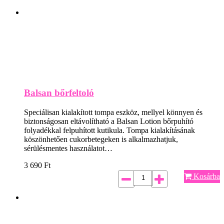
Balsan bőrfeltoló
Speciálisan kialakított tompa eszköz, mellyel könnyen és
biztonságosan eltávolítható a Balsan Lotion bőrpuhító
folyadékkal felpuhított kutikula. Tompa kialakításának
köszönhetően cukorbetegeken is alkalmazhatjuk,
sérülésmentes használatot…
3 690
Ft
Kosárba