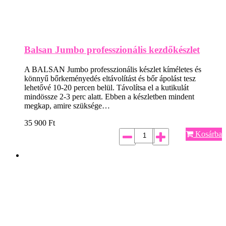
Balsan Jumbo professzionális kezdőkészlet
A BALSAN Jumbo professzionális készlet kíméletes és
könnyű bőrkeményedés eltávolítást és bőr ápolást tesz
lehetővé 10-20 percen belül. Távolítsa el a kutikulát
mindössze 2-3 perc alatt. Ebben a készletben mindent
megkap, amire szüksége…
35 900
Ft
Kosárba