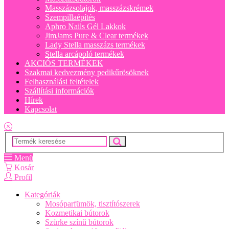
Masszázsolajok, masszázskrémek
Szempillaépítés
Aphro Nails Gél Lakkok
JimJams Pure & Clear termékek
Lady Stella masszázs termékek
Stella arcápoló termékek
AKCIÓS TERMÉKEK
Szakmai kedvezmény pedikűrösöknek
Felhasználási feltételek
Szállítási információk
Hírek
Kapcsolat
Menü
Kosár
Profil
Kategóriák
Mosóparfümök, tisztítószerek
Kozmetikai bútorok
Szürke színű bútorok