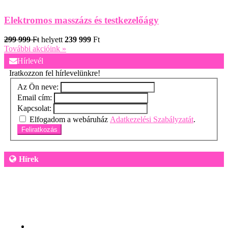
Elektromos masszázs és testkezelőágy
299 999
Ft
helyett
239 999
Ft
További akcióink »
Hírlevél
Iratkozzon fel hírlevelünkre!
Az Ön neve:
Email cím:
Kapcsolat:
Elfogadom a webáruház
Adatkezelési Szabályzatát
.
Feliratkozás
Hírek