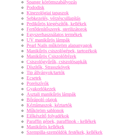
Spange körömszabályozás
Pododisk
Kinezológiai tapaszok
Sebkezelés, vérzéscsillapítás
Pedikűrös kiegészítők, kellékek
Fertőtlenítőszerek, sterilizátorok
Egyszerhasználatos termékek
UV manikűrös lámpák
Pearl Nails műköröm alapanyagok
Manikűrös csiszológépek, tartozékok
Manikűrös Csiszolófrézek
Csiszológyűrűk, csiszolósapkák
Díszítők, Strasszkövek
Tip állványok/tartók
Ecsetek
Porelszívók
Gyakorlókezek
Asztali manikűrös lámpák
Bőrápoló olajok
Kéztámaszok, kéztartók
Műköröm sablonok
Előkészítő folyadékok
Paraffin gépek, paraffinok - kellékek
Manikűrös kellékek
Szempilla-szemöldök festékek, kellékek