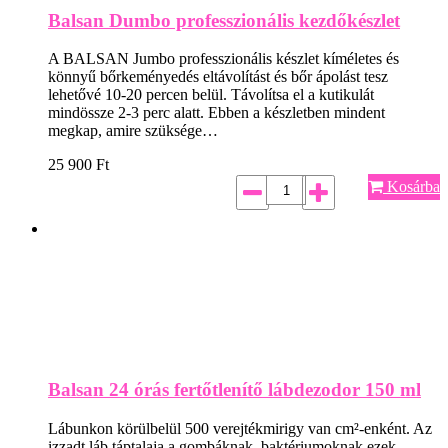
Balsan Dumbo professzionális kezdőkészlet
A BALSAN Jumbo professzionális készlet kíméletes és
könnyű bőrkeményedés eltávolítást és bőr ápolást tesz
lehetővé 10-20 percen belül. Távolítsa el a kutikulát
mindössze 2-3 perc alatt. Ebben a készletben mindent
megkap, amire szüksége…
25 900
Ft
Kosárba
Balsan 24 órás fertőtlenítő lábdezodor 150 ml
Lábunkon körülbelül 500 verejtékmirigy van cm²-enként. Az
izzadt láb táptalaja a gombáknak, baktériumoknak ezek