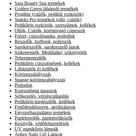
Sara Beauty Spa termékek
Golden Green lábápoló termékek
Progline (csípők, pedikűr eszközök)
Staleks Pro termékek (olló, csípők)
Pedikűrös eszközök, szerszámok, kellékek
Ollók, Csípők, körömvágó csipeszek
Frézer, csiszolósapka, pododisk
Reszelők, bufferek, polírozók
Sarokreszelők, sarokreszelő lapok
Szikepengék, Medihalter, szikenyelek
Tehermentesítők
Pedikűrös csiszológépek, kellékek
Lábáztatók és kellékek
Körömszabályozás
Spange körömszabályozás
Pododisk
Kinezológiai tapaszok
Sebkezelés, vérzéscsillapítás
Pedikűrös kiegészítők, kellékek
Fertőtlenítőszerek, sterilizátorok
Egyszerhasználatos termékek
Papírlepedők, papírtörölközők
Kesztyűk, védőfelszerelések
UV manikűrös lámpák
Aphro Nails Gél Lakkok