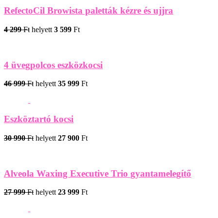
RefectoCil Browista paletták kézre és ujjra
4 299
Ft
helyett
3 599
Ft
4 üvegpolcos eszközkocsi
46 999
Ft
helyett
35 999
Ft
Eszköztartó kocsi
30 990
Ft
helyett
27 900
Ft
Alveola Waxing Executive Trio gyantamelegítő
27 999
Ft
helyett
23 999
Ft