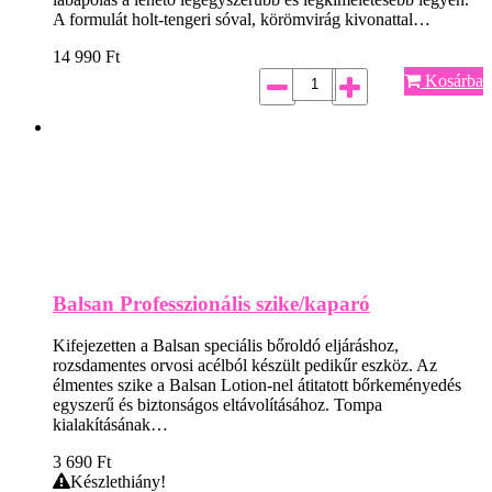
A formulát holt-tengeri sóval, körömvirág kivonattal…
14 990
Ft
Kosárba
Balsan Professzionális szike/kaparó
Kifejezetten a Balsan speciális bőroldó eljáráshoz,
rozsdamentes orvosi acélból készült pedikűr eszköz. Az
élmentes szike a Balsan Lotion-nel átitatott bőrkeményedés
egyszerű és biztonságos eltávolításához. Tompa
kialakításának…
3 690
Ft
Készlethiány!