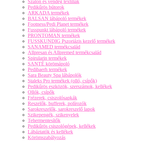
Szalon és vendég textíliák
Pedikűrös bútorok
ARKADA termékek
BALSAN lábápoló termékek
Footness/Pedi Planet termékek
Fusspunkt lábápoló termékek
PRONTOMAN termékek
FUSSKUNDIG Pszoriázis kezelő termékek
SANAMED termékcsalád
Allpresan és Allpremed termékcsalád
Spirularin termékek
SANTÉ körömápoló
Pedibaerh termékek
Sara Beauty Spa lábápolók
Staleks Pro termékek (olló, csípők)
Pedikűrös eszközök, szerszámok, kellékek
Ollók, csípők
Frézerek, csiszolósapkák
Reszelők, bufferek, polírozók
Sarokreszelők, sarokreszelő lapok
Szikepengék, szikenyelek
Tehermentesítők
Pedikűrös csiszológépek, kellékek
Lábáztatók és kellékek
Körömszabályozás