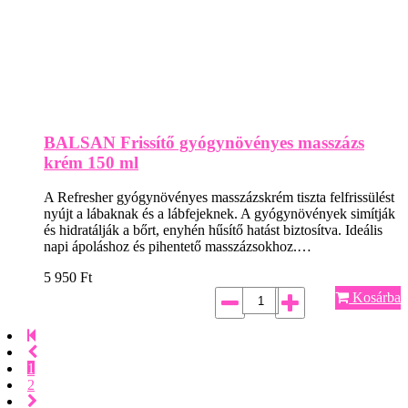
BALSAN Frissítő gyógynövényes masszázs
krém 150 ml
A Refresher gyógynövényes masszázskrém tiszta felfrissülést
nyújt a lábaknak és a lábfejeknek. A gyógynövények simítják
és hidratálják a bőrt, enyhén hűsítő hatást biztosítva. Ideális
napi ápoláshoz és pihentető masszázsokhoz.…
5 950
Ft
Kosárba
1
2