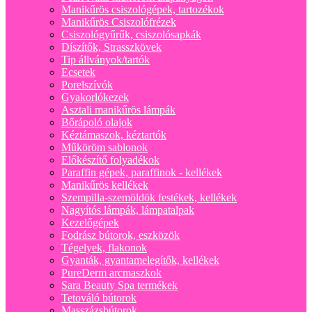
Manikűrös csiszológépek, tartozékok
Manikűrös Csiszolófrézek
Csiszológyűrűk, csiszolósapkák
Díszítők, Strasszkövek
Tip állványok/tartók
Ecsetek
Porelszívók
Gyakorlókezek
Asztali manikűrös lámpák
Bőrápoló olajok
Kéztámaszok, kéztartók
Műköröm sablonok
Előkészítő folyadékok
Paraffin gépek, paraffinok - kellékek
Manikűrös kellékek
Szempilla-szemöldök festékek, kellékek
Nagyítós lámpák, lámpatalpak
Kezelőgépek
Fodrász bútorok, eszközök
Tégelyek, flakonok
Gyanták, gyantamelegítők, kellékek
PureDerm arcmaszkok
Sara Beauty Spa termékek
Tetováló bútorok
Masszázsbútorok