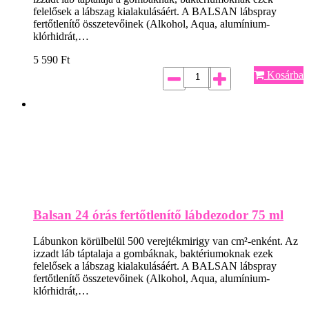
felelősek a lábszag kialakulásáért. A BALSAN lábspray
fertőtlenítő összetevőinek (Alkohol, Aqua, alumínium-
klórhidrát,…
5 590
Ft
Kosárba
Balsan 24 órás fertőtlenítő lábdezodor 75 ml
Lábunkon körülbelül 500 verejtékmirigy van cm²-enként. Az
izzadt láb táptalaja a gombáknak, baktériumoknak ezek
felelősek a lábszag kialakulásáért. A BALSAN lábspray
fertőtlenítő összetevőinek (Alkohol, Aqua, alumínium-
klórhidrát,…