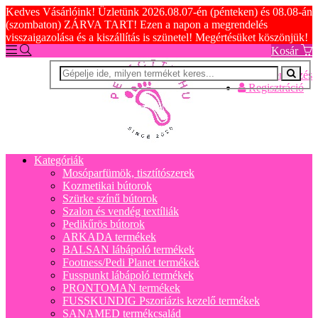
Kedves Vásárlóink! Üzletünk 2026.08.07-én (pénteken) és 08.08-án
(szombaton) ZÁRVA TART! Ezen a napon a megrendelés
visszaigazolása és a kiszállítás is szünetel! Megértésüket köszönjük!
Kosár
Bejelentkezés
Regisztráció
Kategóriák
Mosóparfümök, tisztítószerek
Kozmetikai bútorok
Szürke színű bútorok
Szalon és vendég textíliák
Pedikűrös bútorok
ARKADA termékek
BALSAN lábápoló termékek
Footness/Pedi Planet termékek
Fusspunkt lábápoló termékek
PRONTOMAN termékek
FUSSKUNDIG Pszoriázis kezelő termékek
SANAMED termékcsalád