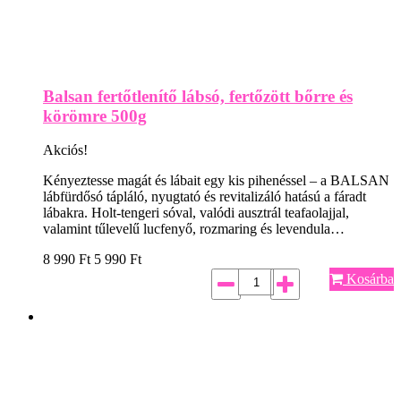
Balsan fertőtlenítő lábsó, fertőzött bőrre és
körömre 500g
Akciós!
Kényeztesse magát és lábait egy kis pihenéssel – a BALSAN
lábfürdősó tápláló, nyugtató és revitalizáló hatású a fáradt
lábakra. Holt-tengeri sóval, valódi ausztrál teafaolajjal,
valamint tűlevelű lucfenyő, rozmaring és levendula…
8 990
Ft
5 990
Ft
Kosárba