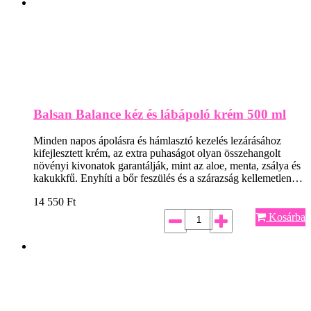
Balsan Balance kéz és lábápoló krém 500 ml
Minden napos ápolásra és hámlasztó kezelés lezárásához
kifejlesztett krém, az extra puhaságot olyan összehangolt
növényi kivonatok garantálják, mint az aloe, menta, zsálya és
kakukkfű. Enyhíti a bőr feszülés és a szárazság kellemetlen…
14 550
Ft
Kosárba