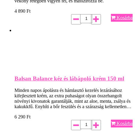
vékony rétegben vigyen fel, és masszírozza be.
4 890
Ft
Kosárba
Balsan Balance kéz és lábápoló krém 150 ml
Minden napos ápolásra és hámlasztó kezelés lezárásához
kifejlesztett krém, az extra puhaságot olyan összehangolt
növényi kivonatok garantálják, mint az aloe, menta, zsálya és
kakukkfű. Enyhíti a bőr feszülés és a szárazság kellemetlen…
6 290
Ft
Kosárba