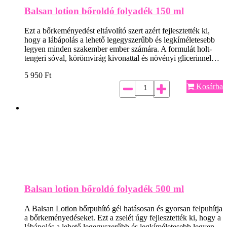
Balsan lotion bőroldó folyadék 150 ml
Ezt a bőrkeményedést eltávolító szert azért fejlesztették ki,
hogy a lábápolás a lehető legegyszerűbb és legkíméletesebb
legyen minden szakember ember számára. A formulát holt-
tengeri sóval, körömvirág kivonattal és növényi glicerinnel…
5 950
Ft
Kosárba
Balsan lotion bőroldó folyadék 500 ml
A Balsan Lotion bőrpuhító gél hatásosan és gyorsan felpuhítja
a bőrkeményedéseket. Ezt a zselét úgy fejlesztették ki, hogy a
lábápolás a lehető legegyszerűbb és legkíméletesebb legyen.