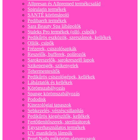
Allpresan és Allpremed termékcsalád
Spirularin termékek
SANTÉ körömápoló
Pedibaerh termékek
Sara Beauty Spa lábápolók
Staleks Pro termékek (olló, csípők)
Pedikűrös eszközök, szerszámok, kellékek
Ollók, csípők
Frézerek, csiszolósapkák
Reszelők, bufferek, polírozók
Sarokreszelők, sarokreszelő lapok
Szikepengék, szikenyelek
Tehermentesítők
Pedikűrös csiszológépek, kellékek
Lábáztatók és kellékek
Körömszabályozás
Spange körömszabályozás
Pododisk
Kinezológiai tapaszok
Sebkezelés, vérzéscsillapítás
Pedikűrös kiegészítők, kellékek
Fertőtlenítőszerek, sterilizátorok
Egyszerhasználatos termékek
UV manikűrös lámpák
Pearl Nails műköröm alapanyagok