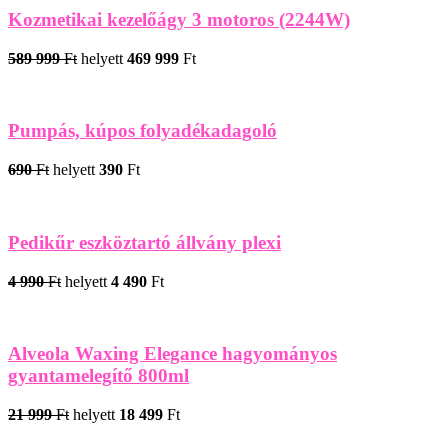
Kozmetikai kezelőágy 3 motoros (2244W)
589 999
Ft
helyett
469 999
Ft
Pumpás, kúpos folyadékadagoló
690
Ft
helyett
390
Ft
Pedikűr eszköztartó állvány plexi
4 990
Ft
helyett
4 490
Ft
Alveola Waxing Elegance hagyományos
gyantamelegítő 800ml
21 999
Ft
helyett
18 499
Ft