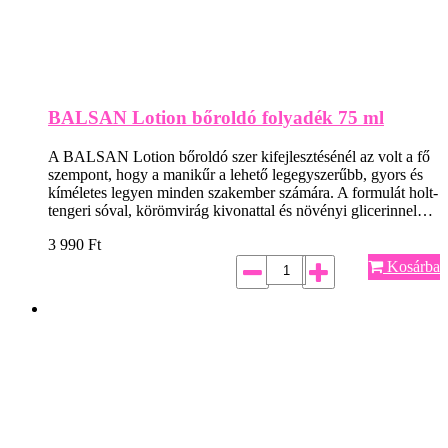
BALSAN Lotion bőroldó folyadék 75 ml
A BALSAN Lotion bőroldó szer kifejlesztésénél az volt a fő
szempont, hogy a manikűr a lehető legegyszerűbb, gyors és
kíméletes legyen minden szakember számára. A formulát holt-
tengeri sóval, körömvirág kivonattal és növényi glicerinnel…
3 990
Ft
Kosárba