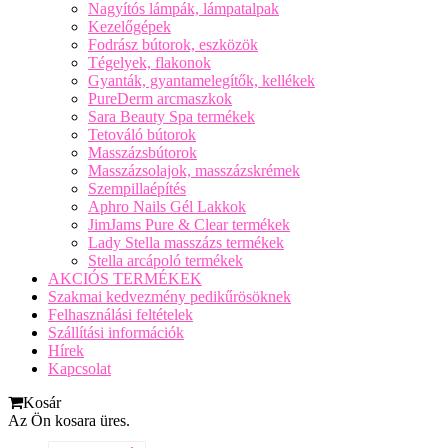
Nagyítós lámpák, lámpatalpak
Kezelőgépek
Fodrász bútorok, eszközök
Tégelyek, flakonok
Gyanták, gyantamelegítők, kellékek
PureDerm arcmaszkok
Sara Beauty Spa termékek
Tetováló bútorok
Masszázsbútorok
Masszázsolajok, masszázskrémek
Szempillaépítés
Aphro Nails Gél Lakkok
JimJams Pure & Clear termékek
Lady Stella masszázs termékek
Stella arcápoló termékek
AKCIÓS TERMÉKEK
Szakmai kedvezmény pedikűrösöknek
Felhasználási feltételek
Szállítási információk
Hírek
Kapcsolat
Kosár
Az Ön kosara üres.