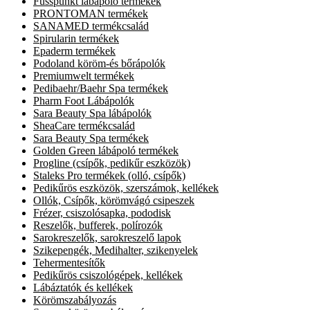
Fusspunkt lábápoló termékek
PRONTOMAN termékek
SANAMED termékcsalád
Spirularin termékek
Epaderm termékek
Podoland köröm-és bőrápolók
Premiumwelt termékek
Pedibaehr/Baehr Spa termékek
Pharm Foot Lábápolók
Sara Beauty Spa lábápolók
SheaCare termékcsalád
Sara Beauty Spa termékek
Golden Green lábápoló termékek
Progline (csípők, pedikűr eszközök)
Staleks Pro termékek (olló, csípők)
Pedikűrös eszközök, szerszámok, kellékek
Ollók, Csípők, körömvágó csipeszek
Frézer, csiszolósapka, pododisk
Reszelők, bufferek, polírozók
Sarokreszelők, sarokreszelő lapok
Szikepengék, Medihalter, szikenyelek
Tehermentesítők
Pedikűrös csiszológépek, kellékek
Lábáztatók és kellékek
Körömszabályozás