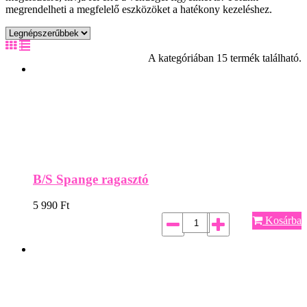
megrendelheti a megfelelő eszközöket a hatékony kezeléshez.
A kategóriában 15 termék található.
B/S Spange ragasztó
5 990
Ft
Kosárba