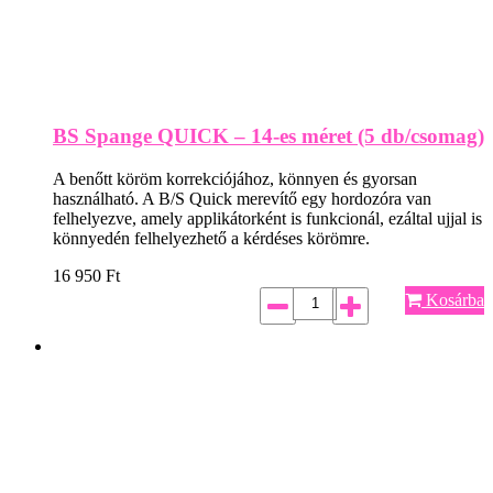
BS Spange QUICK – 14-es méret (5 db/csomag)
A benőtt köröm korrekciójához, könnyen és gyorsan
használható. A B/S Quick merevítő egy hordozóra van
felhelyezve, amely applikátorként is funkcionál, ezáltal ujjal is
könnyedén felhelyezhető a kérdéses körömre.
16 950
Ft
Kosárba