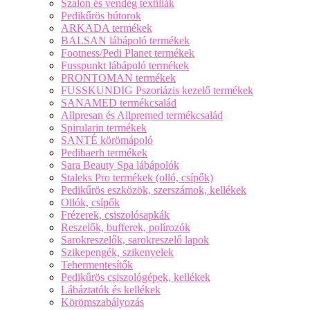
Szalon és vendég textíliák
Pedikűrös bútorok
ARKADA termékek
BALSAN lábápoló termékek
Footness/Pedi Planet termékek
Fusspunkt lábápoló termékek
PRONTOMAN termékek
FUSSKUNDIG Pszoriázis kezelő termékek
SANAMED termékcsalád
Allpresan és Allpremed termékcsalád
Spirularin termékek
SANTÉ körömápoló
Pedibaerh termékek
Sara Beauty Spa lábápolók
Staleks Pro termékek (olló, csípők)
Pedikűrös eszközök, szerszámok, kellékek
Ollók, csípők
Frézerek, csiszolósapkák
Reszelők, bufferek, polírozók
Sarokreszelők, sarokreszelő lapok
Szikepengék, szikenyelek
Tehermentesítők
Pedikűrös csiszológépek, kellékek
Lábáztatók és kellékek
Körömszabályozás