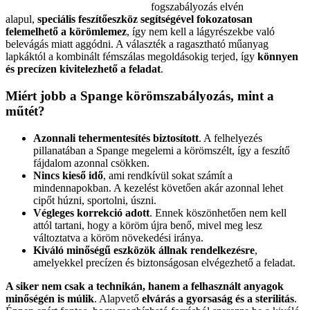
fogszabályozás elvén
alapul,
speciális feszítőeszköz segítségével fokozatosan
felemelhető a körömlemez
, így nem kell a lágyrészekbe való
belevágás miatt aggódni. A választék a ragasztható műanyag
lapkáktól a kombinált fémszálas megoldásokig terjed, így
könnyen
és precízen kivitelezhető a feladat
.
Miért jobb a Spange körömszabályozás, mint a
műtét?
Azonnali tehermentesítés biztosított
. A felhelyezés
pillanatában a Spange megelemi a körömszélt, így a feszítő
fájdalom azonnal csökken.
Nincs kieső idő
, ami rendkívül sokat számít a
mindennapokban. A kezelést követően akár azonnal lehet
cipőt húzni, sportolni, úszni.
Végleges korrekció adott
. Ennek köszönhetően nem kell
attól tartani, hogy a köröm újra benő, mivel meg lesz
változtatva a köröm növekedési iránya.
Kiváló minőségű eszközök állnak rendelkezésre
,
amelyekkel precízen és biztonságosan elvégezhető a feladat.
A siker nem csak a technikán, hanem a felhasznált anyagok
minőségén is múlik
. Alapvető
elvárás a gyorsaság és a sterilitás
.