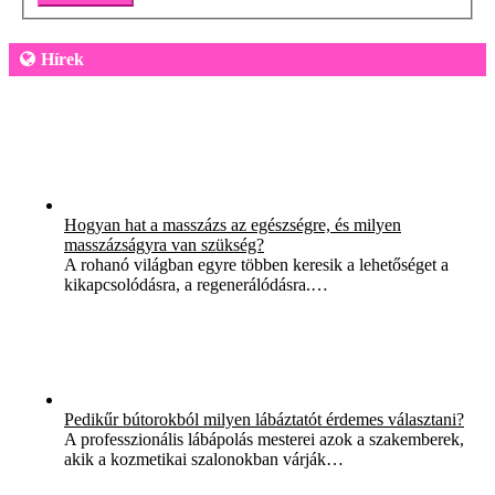
Hírek
Hogyan hat a masszázs az egészségre, és milyen
masszázságyra van szükség?
A rohanó világban egyre többen keresik a lehetőséget a
kikapcsolódásra, a regenerálódásra.…
Pedikűr bútorokból milyen lábáztatót érdemes választani?
A professzionális lábápolás mesterei azok a szakemberek,
akik a kozmetikai szalonokban várják…