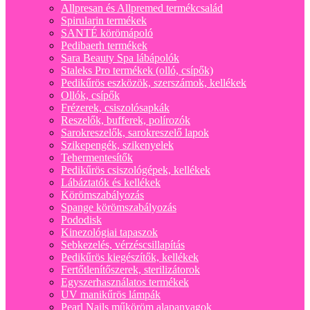
Allpresan és Allpremed termékcsalád
Spirularin termékek
SANTÉ körömápoló
Pedibaerh termékek
Sara Beauty Spa lábápolók
Staleks Pro termékek (olló, csípők)
Pedikűrös eszközök, szerszámok, kellékek
Ollók, csípők
Frézerek, csiszolósapkák
Reszelők, bufferek, polírozók
Sarokreszelők, sarokreszelő lapok
Szikepengék, szikenyelek
Tehermentesítők
Pedikűrös csiszológépek, kellékek
Lábáztatók és kellékek
Körömszabályozás
Spange körömszabályozás
Pododisk
Kinezológiai tapaszok
Sebkezelés, vérzéscsillapítás
Pedikűrös kiegészítők, kellékek
Fertőtlenítőszerek, sterilizátorok
Egyszerhasználatos termékek
UV manikűrös lámpák
Pearl Nails műköröm alapanyagok