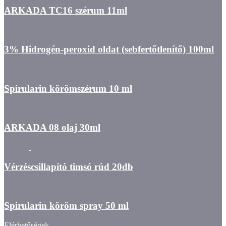
ARKADA TC16 szérum 11ml
3% Hidrogén-peroxid oldat (sebfertőtlenítő) 100ml
Spirularin körömszérum 10 ml
ARKADA 08 olaj 30ml
Vérzéscsillapító timsó rúd 20db
Spirularin köröm spray 50 ml
Elérhetőségek