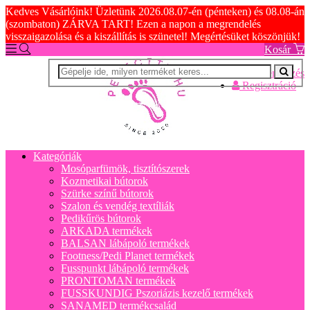
Kedves Vásárlóink! Üzletünk 2026.08.07-én (pénteken) és 08.08-án
(szombaton) ZÁRVA TART! Ezen a napon a megrendelés
visszaigazolása és a kiszállítás is szünetel! Megértésüket köszönjük!
Kosár
Bejelentkezés
Regisztráció
Kategóriák
Mosóparfümök, tisztítószerek
Kozmetikai bútorok
Szürke színű bútorok
Szalon és vendég textíliák
Pedikűrös bútorok
ARKADA termékek
BALSAN lábápoló termékek
Footness/Pedi Planet termékek
Fusspunkt lábápoló termékek
PRONTOMAN termékek
FUSSKUNDIG Pszoriázis kezelő termékek
SANAMED termékcsalád