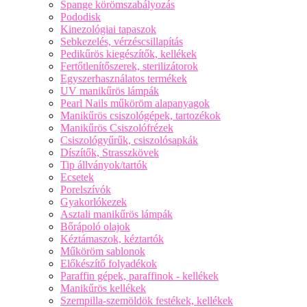
Spange körömszabályozás
Pododisk
Kinezológiai tapaszok
Sebkezelés, vérzéscsillapítás
Pedikűrös kiegészítők, kellékek
Fertőtlenítőszerek, sterilizátorok
Egyszerhasználatos termékek
UV manikűrös lámpák
Pearl Nails műköröm alapanyagok
Manikűrös csiszológépek, tartozékok
Manikűrös Csiszolófrézek
Csiszológyűrűk, csiszolósapkák
Díszítők, Strasszkövek
Tip állványok/tartók
Ecsetek
Porelszívók
Gyakorlókezek
Asztali manikűrös lámpák
Bőrápoló olajok
Kéztámaszok, kéztartók
Műköröm sablonok
Előkészítő folyadékok
Paraffin gépek, paraffinok - kellékek
Manikűrös kellékek
Szempilla-szemöldök festékek, kellékek