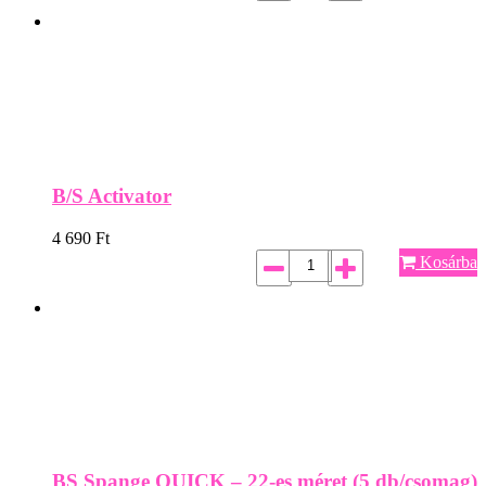
B/S Activator
4 690
Ft
Kosárba
BS Spange QUICK – 22-es méret (5 db/csomag)