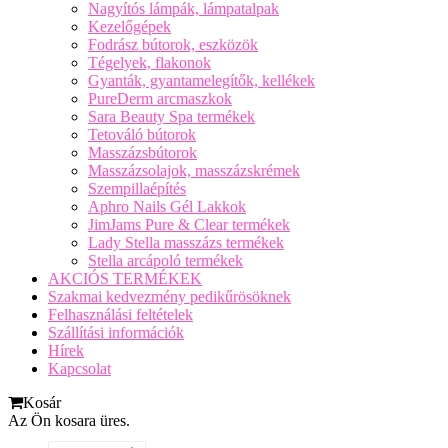
Nagyítós lámpák, lámpatalpak
Kezelőgépek
Fodrász bútorok, eszközök
Tégelyek, flakonok
Gyanták, gyantamelegítők, kellékek
PureDerm arcmaszkok
Sara Beauty Spa termékek
Tetováló bútorok
Masszázsbútorok
Masszázsolajok, masszázskrémek
Szempillaépítés
Aphro Nails Gél Lakkok
JimJams Pure & Clear termékek
Lady Stella masszázs termékek
Stella arcápoló termékek
AKCIÓS TERMÉKEK
Szakmai kedvezmény pedikűrösöknek
Felhasználási feltételek
Szállítási információk
Hírek
Kapcsolat
Kosár
Az Ön kosara üres.