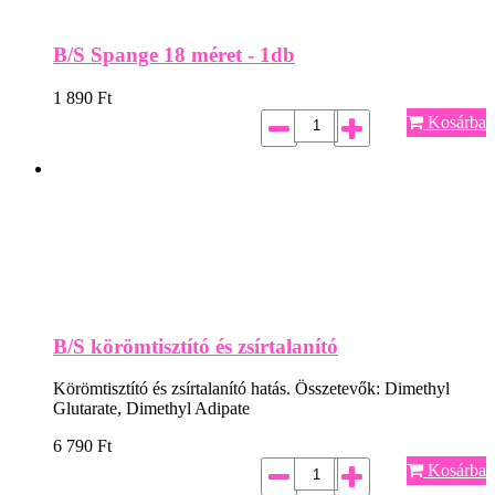
B/S Spange 18 méret - 1db
1 890
Ft
Kosárba
B/S körömtisztító és zsírtalanító
Körömtisztító és zsírtalanító hatás. Összetevők: Dimethyl
Glutarate, Dimethyl Adipate
6 790
Ft
Kosárba