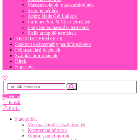
Masszázsolajok, masszázskrémek
Szempillaépítés
Aphro Nails Gél Lakkok
JimJams Pure & Clear termékek
Lady Stella masszázs termékek
Stella arcápoló termékek
AKCIÓS TERMÉKEK
Szakmai kedvezmény pedikűrösöknek
Felhasználási feltételek
Szállítási információk
Hírek
Kapcsolat
Menü
Kosár
Profil
Kategóriák
Mosóparfümök, tisztítószerek
Kozmetikai bútorok
Szürke színű bútorok