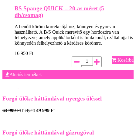
BS Spange QUICK – 20-as méret (5
db/csomag)
A benőtt köröm korrekciójához, könnyen és gyorsan
használható. A B/S Quick merevítő egy hordozóra van
felhelyezve, amely applikátorként is funkcionál, ezáltal ujjal is
könnyedén felhelyezhető a kérdéses körömre.
16 950
Ft
Kosárba
Akciós termékek
Forgó ülőke háttámlával nyerges üléssel
63 999
Ft
helyett
49 999
Ft
Forgó ülőke háttámlával gázrugóval