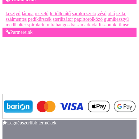
kesztyű
lámpa
reszelő
fertőtlenítő
sarokreszelo
véső
olló
szike
szálmentes
pedikűrszék
sterilizátor
papírtörölköző
gumikesztyű
medihalter
spirularin
ultrahangos
balsan
arkada
fusspunkt
timsó
Partnereink
Legnépszerűbb termékek