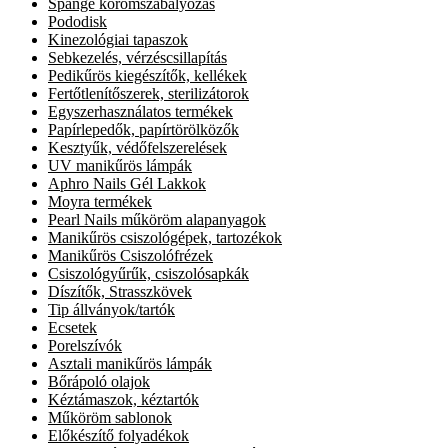
Spange körömszabályozás
Pododisk
Kinezológiai tapaszok
Sebkezelés, vérzéscsillapítás
Pedikűrös kiegészítők, kellékek
Fertőtlenítőszerek, sterilizátorok
Egyszerhasználatos termékek
Papírlepedők, papírtörölközők
Kesztyűk, védőfelszerelések
UV manikűrös lámpák
Aphro Nails Gél Lakkok
Moyra termékek
Pearl Nails műköröm alapanyagok
Manikűrös csiszológépek, tartozékok
Manikűrös Csiszolófrézek
Csiszológyűrűk, csiszolósapkák
Díszítők, Strasszkövek
Tip állványok/tartók
Ecsetek
Porelszívók
Asztali manikűrös lámpák
Bőrápoló olajok
Kéztámaszok, kéztartók
Műköröm sablonok
Előkészítő folyadékok