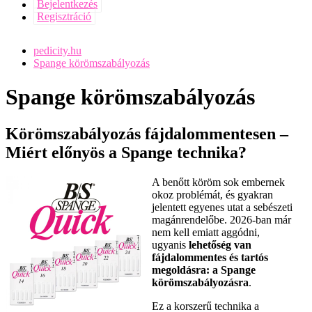
Bejelentkezés
Regisztráció
pedicity.hu
Spange körömszabályozás
Spange körömszabályozás
Körömszabályozás fájdalommentesen –
Miért előnyös a Spange technika?
A benőtt köröm sok embernek
okoz problémát, és gyakran
jelentett egyenes utat a sebészeti
magánrendelőbe. 2026-ban már
nem kell emiatt aggódni,
ugyanis
lehetőség van
fájdalommentes és tartós
megoldásra: a Spange
körömszabályozásra
.
Ez a korszerű technika a