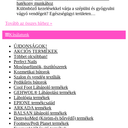
hatékony munkához
Különböző kezelésekkel várja a szépülni és gyógyulni
vágyó vendégeit? Egészségügyi területen…
Tovább az összes hírhez »
Kínálatunk
ÚJDONSÁGOK!
AKCIÓS TERMÉKEK
Többet olcsóbban!
Perfect Nails
Mosóparfümök, tisztítószerek
Kozmetikai bútorok
Szalon és vendég textíliák
Pedikűrös bútorok
Cool Foot Lábápoló termékek
GEHWOL® Lábápolási termékek
Lábológia termékek
EPIONE termékcsalád
ARKADA termékek
BALSAN lábápoló termékek
DemykoMed (Köröm-és bőrvédő) termékek
Footness/Pedi Planet termékek