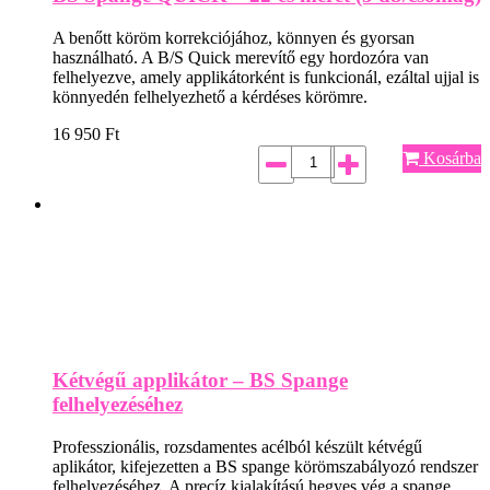
A benőtt köröm korrekciójához, könnyen és gyorsan
használható. A B/S Quick merevítő egy hordozóra van
felhelyezve, amely applikátorként is funkcionál, ezáltal ujjal is
könnyedén felhelyezhető a kérdéses körömre.
16 950
Ft
Kosárba
Kétvégű applikátor – BS Spange
felhelyezéséhez
Professzionális, rozsdamentes acélból készült kétvégű
aplikátor, kifejezetten a BS spange körömszabályozó rendszer
felhelyezéséhez. A precíz kialakítású hegyes vég a spange