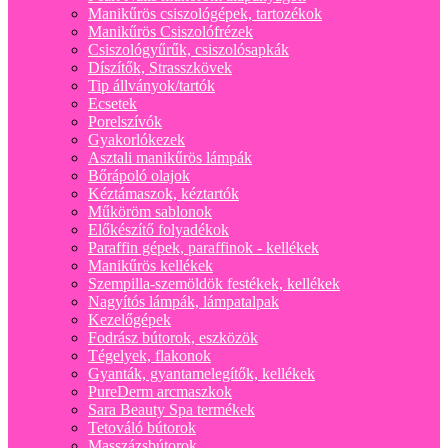
Manikűrös csiszológépek, tartozékok
Manikűrös Csiszolófrézek
Csiszológyűrűk, csiszolósapkák
Díszítők, Strasszkövek
Tip állványok/tartók
Ecsetek
Porelszívók
Gyakorlókezek
Asztali manikűrös lámpák
Bőrápoló olajok
Kéztámaszok, kéztartók
Műköröm sablonok
Előkészítő folyadékok
Paraffin gépek, paraffinok - kellékek
Manikűrös kellékek
Szempilla-szemöldök festékek, kellékek
Nagyítós lámpák, lámpatalpak
Kezelőgépek
Fodrász bútorok, eszközök
Tégelyek, flakonok
Gyanták, gyantamelegítők, kellékek
PureDerm arcmaszkok
Sara Beauty Spa termékek
Tetováló bútorok
Masszázsbútorok