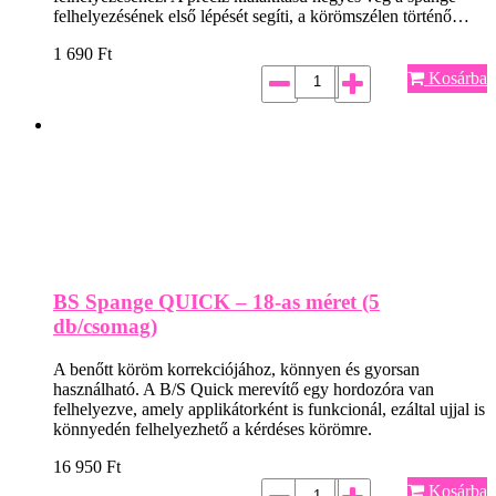
felhelyezésének első lépését segíti, a körömszélen történő…
1 690
Ft
Kosárba
BS Spange QUICK – 18-as méret (5
db/csomag)
A benőtt köröm korrekciójához, könnyen és gyorsan
használható. A B/S Quick merevítő egy hordozóra van
felhelyezve, amely applikátorként is funkcionál, ezáltal ujjal is
könnyedén felhelyezhető a kérdéses körömre.
16 950
Ft
Kosárba