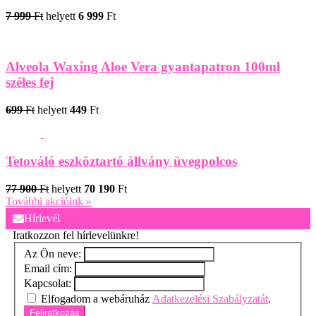
7 999
Ft
helyett
6 999
Ft
Alveola Waxing Aloe Vera gyantapatron 100ml
széles fej
699
Ft
helyett
449
Ft
Tetováló eszköztartó állvány üvegpolcos
77 900
Ft
helyett
70 190
Ft
További akcióink »
Hírlevél
Iratkozzon fel hírlevelünkre!
Az Ön neve:
Email cím:
Kapcsolat:
Elfogadom a webáruház
Adatkezelési Szabályzatát
.
Feliratkozás