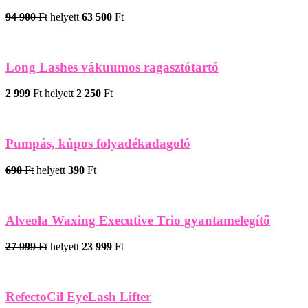
94 900
Ft
helyett
63 500
Ft
Long Lashes vákuumos ragasztótartó
2 999
Ft
helyett
2 250
Ft
Pumpás, kúpos folyadékadagoló
690
Ft
helyett
390
Ft
Alveola Waxing Executive Trio gyantamelegítő
27 999
Ft
helyett
23 999
Ft
RefectoCil EyeLash Lifter