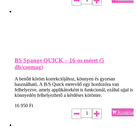
BS Spange QUICK – 16-os méret (5
db/csomag)
A benőtt köröm korrekciójához, könnyen és gyorsan
használható. A B/S Quick merevítő egy hordozóra van
felhelyezve, amely applikátorként is funkcionál, ezáltal ujjal is
könnyedén felhelyezhető a kérdéses körömre.
16 950
Ft
Kosárba