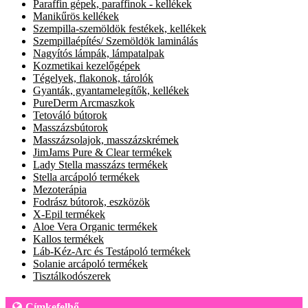
Paraffin gépek, paraffinok - kellékek
Manikűrös kellékek
Szempilla-szemöldök festékek, kellékek
Szempillaépítés/ Szemöldök laminálás
Nagyítós lámpák, lámpatalpak
Kozmetikai kezelőgépek
Tégelyek, flakonok, tárolók
Gyanták, gyantamelegítők, kellékek
PureDerm Arcmaszkok
Tetováló bútorok
Masszázsbútorok
Masszázsolajok, masszázskrémek
JimJams Pure & Clear termékek
Lady Stella masszázs termékek
Stella arcápoló termékek
Mezoterápia
Fodrász bútorok, eszközök
X-Epil termékek
Aloe Vera Organic termékek
Kallos termékek
Láb-Kéz-Arc és Testápoló termékek
Solanie arcápoló termékek
Tisztálkodószerek
Címkefelhő