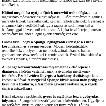
Éppen ezért fontos, hogy megbízható forrásból szerezze be a kiváló
termékeket.
Kitűnő megoldást nyújt a Quick merevítő technológia
, ami a
ragasztható módszerek csúcsát képviseli. Előre formázott, rugalmas
merevítő lapkák használhatóak, gyorsan felhelyezhetőek. Gyárilag is
el vannak látva védőfóliával, így a ragasztás során nem kell a
hatóanyaggal közvetlenül érintkezni. A lapka feszítőereje pontosan
ott érvényesül, ahol a legnagyobb szükség van erre.
Fontos tudni, hogy
a Spange legnagyobb ellensége a zsíros
körömfelszín és a szennyeződés
. Modern körömtisztítók
rendelhetőek, amelyek már nem csak zsírtalanítanak, hanem
gombaellenes összetevőkkel is rendelkeznek. Ezáltal biztosítható a
tökéletes tapadás, a fertőzésmentesség.
A Spange körömszabályozás folyamatának első lépése a
diagnózis
, a köröm vastagságának, a gyulladás mértékének
felmérése.
Ezt követően lényeges a hatékony tisztítás
speciális
körömtisztítóval.
A megfelelő Spange kiválasztása után pedig sor
kerülhet a fixálásra, a feszítőerő egyénre szabására, a végek
simára csiszolására
.
Bármi okozza a problémát,
gyors és esztétikus lesz a gyógyulási
folyamat
a Spange körömszabályozásnak köszönhetően. Ügyeljen a
megelőzésre, hívja fel erre a vendégei figyelmét is! Tőlünk