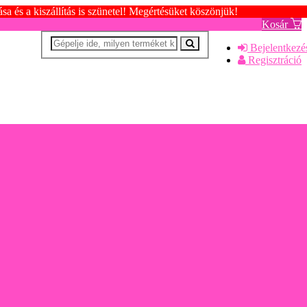
s a kiszállítás is szünetel! Megértésüket köszönjük!
Kosár
Bejelentkezé
Regisztráció