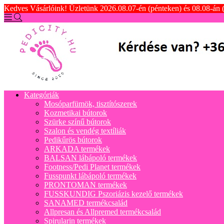
Kedves Vásárlóink! Üzletünk 2026.08.07-én (pénteken) és 08.08-án 
Kategóriák
Mosóparfümök, tisztítószerek
Kozmetikai bútorok
Szürke színű bútorok
Szalon és vendég textíliák
Pedikűrös bútorok
ARKADA termékek
BALSAN lábápoló termékek
Footness/Pedi Planet termékek
Fusspunkt lábápoló termékek
PRONTOMAN termékek
FUSSKUNDIG Pszoriázis kezelő termékek
SANAMED termékcsalád
Allpresan és Allpremed termékcsalád
Spirularin termékek