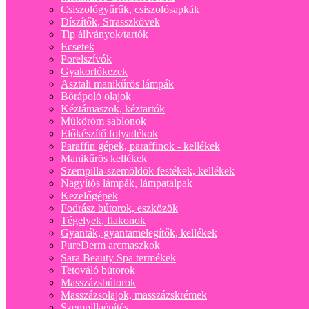
Csiszológyűrűk, csiszolósapkák
Díszítők, Strasszkövek
Tip állványok/tartók
Ecsetek
Porelszívók
Gyakorlókezek
Asztali manikűrös lámpák
Bőrápoló olajok
Kéztámaszok, kéztartók
Műköröm sablonok
Előkészítő folyadékok
Paraffin gépek, paraffinok - kellékek
Manikűrös kellékek
Szempilla-szemöldök festékek, kellékek
Nagyítós lámpák, lámpatalpak
Kezelőgépek
Fodrász bútorok, eszközök
Tégelyek, flakonok
Gyanták, gyantamelegítők, kellékek
PureDerm arcmaszkok
Sara Beauty Spa termékek
Tetováló bútorok
Masszázsbútorok
Masszázsolajok, masszázskrémek
Szempillaépítés