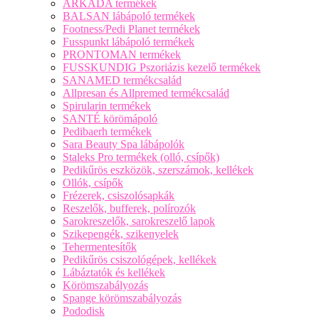
ARKADA termékek
BALSAN lábápoló termékek
Footness/Pedi Planet termékek
Fusspunkt lábápoló termékek
PRONTOMAN termékek
FUSSKUNDIG Pszoriázis kezelő termékek
SANAMED termékcsalád
Allpresan és Allpremed termékcsalád
Spirularin termékek
SANTÉ körömápoló
Pedibaerh termékek
Sara Beauty Spa lábápolók
Staleks Pro termékek (olló, csípők)
Pedikűrös eszközök, szerszámok, kellékek
Ollók, csípők
Frézerek, csiszolósapkák
Reszelők, bufferek, polírozók
Sarokreszelők, sarokreszelő lapok
Szikepengék, szikenyelek
Tehermentesítők
Pedikűrös csiszológépek, kellékek
Lábáztatók és kellékek
Körömszabályozás
Spange körömszabályozás
Pododisk