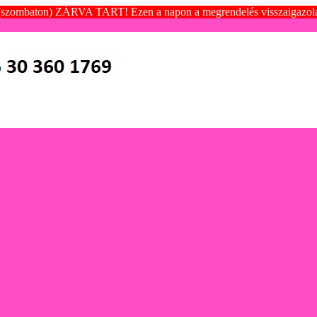
(szombaton) ZÁRVA TART! Ezen a napon a megrendelés visszaigazolása é