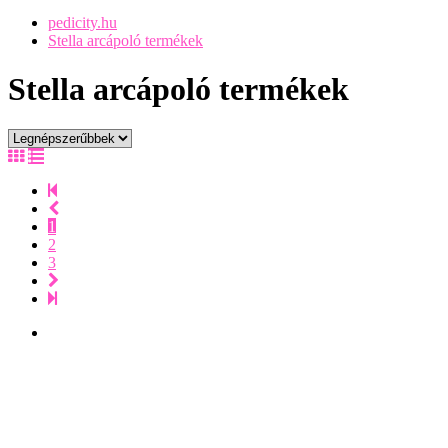
pedicity.hu
Stella arcápoló termékek
Stella arcápoló termékek
1
2
3