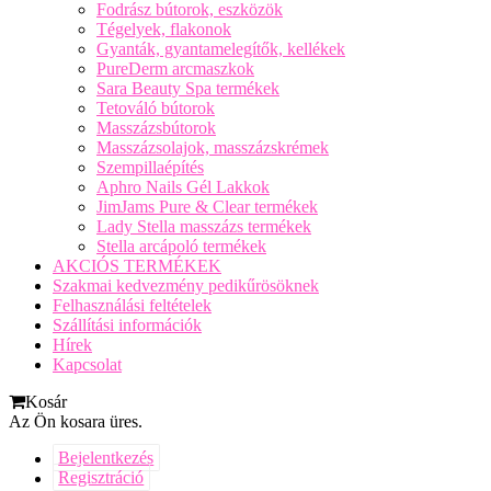
Fodrász bútorok, eszközök
Tégelyek, flakonok
Gyanták, gyantamelegítők, kellékek
PureDerm arcmaszkok
Sara Beauty Spa termékek
Tetováló bútorok
Masszázsbútorok
Masszázsolajok, masszázskrémek
Szempillaépítés
Aphro Nails Gél Lakkok
JimJams Pure & Clear termékek
Lady Stella masszázs termékek
Stella arcápoló termékek
AKCIÓS TERMÉKEK
Szakmai kedvezmény pedikűrösöknek
Felhasználási feltételek
Szállítási információk
Hírek
Kapcsolat
Kosár
Az Ön kosara üres.
Bejelentkezés
Regisztráció