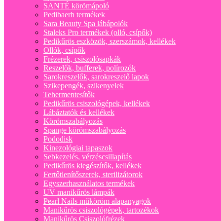
SANTÉ körömápoló
Pedibaerh termékek
Sara Beauty Spa lábápolók
Staleks Pro termékek (olló, csípők)
Pedikűrös eszközök, szerszámok, kellékek
Ollók, csípők
Frézerek, csiszolósapkák
Reszelők, bufferek, polírozók
Sarokreszelők, sarokreszelő lapok
Szikepengék, szikenyelek
Tehermentesítők
Pedikűrös csiszológépek, kellékek
Lábáztatók és kellékek
Körömszabályozás
Spange körömszabályozás
Pododisk
Kinezológiai tapaszok
Sebkezelés, vérzéscsillapítás
Pedikűrös kiegészítők, kellékek
Fertőtlenítőszerek, sterilizátorok
Egyszerhasználatos termékek
UV manikűrös lámpák
Pearl Nails műköröm alapanyagok
Manikűrös csiszológépek, tartozékok
Manikűrös Csiszolófrézek