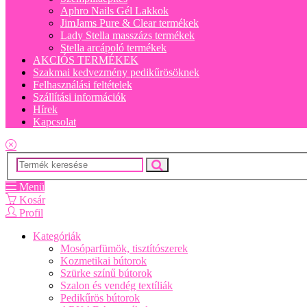
Aphro Nails Gél Lakkok
JimJams Pure & Clear termékek
Lady Stella masszázs termékek
Stella arcápoló termékek
AKCIÓS TERMÉKEK
Szakmai kedvezmény pedikűrösöknek
Felhasználási feltételek
Szállítási információk
Hírek
Kapcsolat
Menü
Kosár
Profil
Kategóriák
Mosóparfümök, tisztítószerek
Kozmetikai bútorok
Szürke színű bútorok
Szalon és vendég textíliák
Pedikűrös bútorok