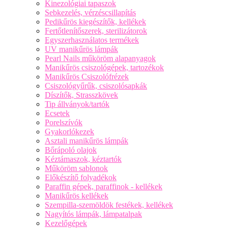
Kinezológiai tapaszok
Sebkezelés, vérzéscsillapítás
Pedikűrös kiegészítők, kellékek
Fertőtlenítőszerek, sterilizátorok
Egyszerhasználatos termékek
UV manikűrös lámpák
Pearl Nails műköröm alapanyagok
Manikűrös csiszológépek, tartozékok
Manikűrös Csiszolófrézek
Csiszológyűrűk, csiszolósapkák
Díszítők, Strasszkövek
Tip állványok/tartók
Ecsetek
Porelszívók
Gyakorlókezek
Asztali manikűrös lámpák
Bőrápoló olajok
Kéztámaszok, kéztartók
Műköröm sablonok
Előkészítő folyadékok
Paraffin gépek, paraffinok - kellékek
Manikűrös kellékek
Szempilla-szemöldök festékek, kellékek
Nagyítós lámpák, lámpatalpak
Kezelőgépek