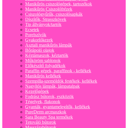
Manikűrös csiszológépek, tartozékok
Manikűrös Csiszolófrézek
Csiszológyűrűk, csiszolósapkák
Díszítők, Strasszkövek
Tip állványok/tartók
Ecsetek
Porelszívók
Gyakorlókezek
Asztali manikűrös lámpák
Bőrápoló olajok
Kéztámaszok, kéztartók
Műköröm sablonok
Előkészítő folyadékok
Paraffin gépek, paraffinok - kellékek
Manikűrös kellékek
Szempilla-szemöldök festékek, kellékek
Nagyítós lámpák, lámpatalpak
Kezelőgépek
Fodrász bútorok, eszközök
Tégelyek, flakonok
Gyanták, gyantamelegítők, kellékek
PureDerm arcmaszkok
Sara Beauty Spa termékek
Tetováló bútorok
Masszázsbútorok