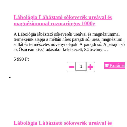
Lábológia Lábáztató sókeverék ureával és
magnéziummal rozmaringos 1000g
A Lábológia lábáztató sókeverék ureával és magnéziummal
termékeink alapja a méltán híres parajdi só, urea, magnézium -
sulfát és természetes növényi olajok. A parajdi só: A parajdi só
az Ősóceán kiszáradásakor keletkezett, 84 ásványi…
5 990
Ft
Kosárba
Lábológia Lábáztató sókeverék ureával és