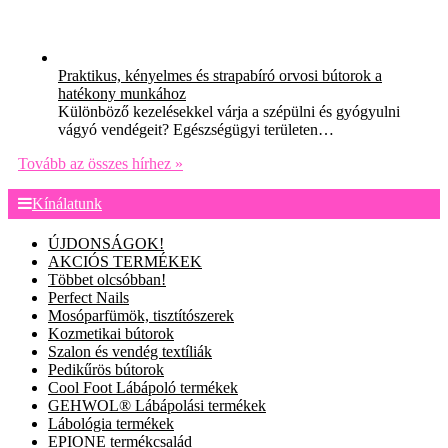
Praktikus, kényelmes és strapabíró orvosi bútorok a
hatékony munkához
Különböző kezelésekkel várja a szépülni és gyógyulni
vágyó vendégeit? Egészségügyi területen…
Tovább az összes hírhez »
Kínálatunk
ÚJDONSÁGOK!
AKCIÓS TERMÉKEK
Többet olcsóbban!
Perfect Nails
Mosóparfümök, tisztítószerek
Kozmetikai bútorok
Szalon és vendég textíliák
Pedikűrös bútorok
Cool Foot Lábápoló termékek
GEHWOL® Lábápolási termékek
Lábológia termékek
EPIONE termékcsalád