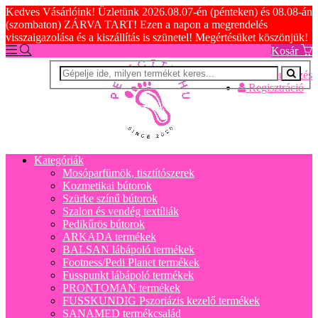
Kedves Vásárlóink! Üzletünk 2026.08.07-én (pénteken) és 08.08-án
(szombaton) ZÁRVA TART! Ezen a napon a megrendelés
visszaigazolása és a kiszállítás is szünetel! Megértésüket köszönjük!
Kosár
Bejelentkezés
Regisztráció
Kategóriák
Mosóparfümök, tisztítószerek
Kozmetikai bútorok
Szürke színű bútorok
Szalon és vendég textíliák
Pedikűrös bútorok
ARKADA termékek
BALSAN lábápoló termékek
Footness/Pedi Planet termékek
Fusspunkt lábápoló termékek
PRONTOMAN termékek
FUSSKUNDIG Pszoriázis kezelő termékek
SANAMED termékcsalád