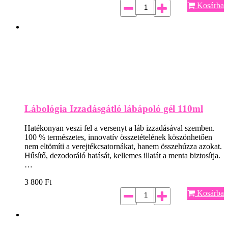
Kosárba
Lábológia Izzadásgátló lábápoló gél 110ml
Hatékonyan veszi fel a versenyt a láb izzadásával szemben.
100 % természetes, innovatív összetételének köszönhetően
nem eltömíti a verejtékcsatornákat, hanem összehúzza azokat.
Hűsítő, dezodoráló hatását, kellemes illatát a menta biztosítja.
…
3 800
Ft
Kosárba