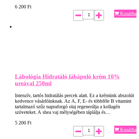
6 200
Ft
Kosárba
Lábológia Hidratáló lábápoló krém 10%
ureával 250ml
Intenzív, tartós hidratálás percek alatt. Ez a krémünk abszolút
kedvence vásárlóinknak. Az A, F, E- és többféle B vitamint
tartalmazó szűz napraforgó olaj regenerálja a kollagén
szöveteket. A shea vaj mélységében táplálja és…
5 200
Ft
Kosárba