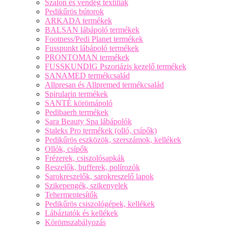
Szalon és vendég textíliák
Pedikűrös bútorok
ARKADA termékek
BALSAN lábápoló termékek
Footness/Pedi Planet termékek
Fusspunkt lábápoló termékek
PRONTOMAN termékek
FUSSKUNDIG Pszoriázis kezelő termékek
SANAMED termékcsalád
Allpresan és Allpremed termékcsalád
Spirularin termékek
SANTÉ körömápoló
Pedibaerh termékek
Sara Beauty Spa lábápolók
Staleks Pro termékek (olló, csípők)
Pedikűrös eszközök, szerszámok, kellékek
Ollók, csípők
Frézerek, csiszolósapkák
Reszelők, bufferek, polírozók
Sarokreszelők, sarokreszelő lapok
Szikepengék, szikenyelek
Tehermentesítők
Pedikűrös csiszológépek, kellékek
Lábáztatók és kellékek
Körömszabályozás