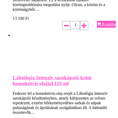
körömproblémára megoldást nyújt. Olyan, a köröm és a
körömágybőr…
13 100
Ft
Kosárba
Lábológia Intenzív sarokápoló krém
homoktövis olajjal 110 ml
Fedezze fel a homoktövis-olaj erejét a Lábológia Intenzív
sarokápoló készítményben, amely kifejezetten az erősen
repedezett, extrém bőrkeményedéses sarkak és talpak
puhaságának és ápolásának szolgálatában áll. A hidratáló
összetevők…