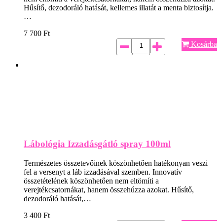
Hűsítő, dezodoráló hatását, kellemes illatát a menta biztosítja.
…
7 700
Ft
Kosárba
Lábológia Izzadásgátló spray 100ml
Természetes összetevőinek köszönhetően hatékonyan veszi
fel a versenyt a láb izzadásával szemben. Innovatív
összetételének köszönhetően nem eltömíti a
verejtékcsatornákat, hanem összehúzza azokat. Hűsítő,
dezodoráló hatását,…
3 400
Ft