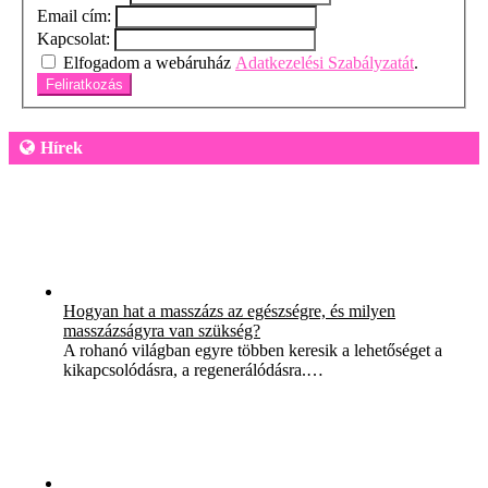
Email cím:
Kapcsolat:
Elfogadom a webáruház
Adatkezelési Szabályzatát
.
Feliratkozás
Hírek
Hogyan hat a masszázs az egészségre, és milyen
masszázságyra van szükség?
A rohanó világban egyre többen keresik a lehetőséget a
kikapcsolódásra, a regenerálódásra.…