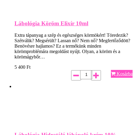
Lábológia Köröm Elixír 10ml
Extra tápanyag a szép és egészséges körmökért! Töredezik?
Szétválik? Megsérült? Lassan nő? Nem nő? Megfertőződött?
Benövésre hajlamos? Ez a termékünk minden
körömproblémára megoldást nyújt. Olyan, a köröm és a
körömágybőr…
5 400
Ft
Kosárba
Lábológia Hidratáló lábápoló krém 10%