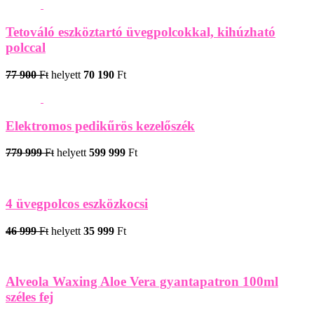
Tetováló eszköztartó üvegpolcokkal, kihúzható
polccal
77 900
Ft
helyett
70 190
Ft
Elektromos pedikűrös kezelőszék
779 999
Ft
helyett
599 999
Ft
4 üvegpolcos eszközkocsi
46 999
Ft
helyett
35 999
Ft
Alveola Waxing Aloe Vera gyantapatron 100ml
széles fej