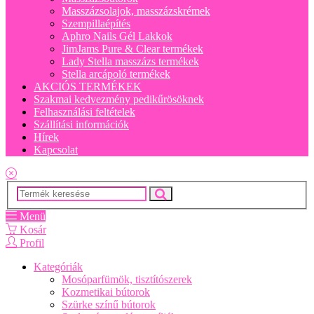
Masszázsolajok, masszázskrémek
Szempillaépítés
Aphro Nails Gél Lakkok
JimJams Pure & Clear termékek
Lady Stella masszázs termékek
Stella arcápoló termékek
AKCIÓS TERMÉKEK
Szakmai kedvezmény pedikűrösöknek
Felhasználási feltételek
Szállítási információk
Hírek
Kapcsolat
Menü
Kosár
Profil
Kategóriák
Mosóparfümök, tisztítószerek
Kozmetikai bútorok
Szürke színű bútorok