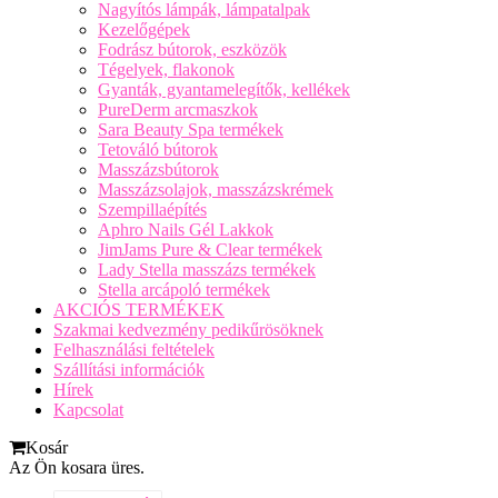
Nagyítós lámpák, lámpatalpak
Kezelőgépek
Fodrász bútorok, eszközök
Tégelyek, flakonok
Gyanták, gyantamelegítők, kellékek
PureDerm arcmaszkok
Sara Beauty Spa termékek
Tetováló bútorok
Masszázsbútorok
Masszázsolajok, masszázskrémek
Szempillaépítés
Aphro Nails Gél Lakkok
JimJams Pure & Clear termékek
Lady Stella masszázs termékek
Stella arcápoló termékek
AKCIÓS TERMÉKEK
Szakmai kedvezmény pedikűrösöknek
Felhasználási feltételek
Szállítási információk
Hírek
Kapcsolat
Kosár
Az Ön kosara üres.