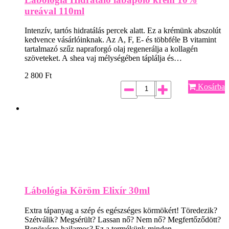
ureával 110ml
Intenzív, tartós hidratálás percek alatt. Ez a krémünk abszolút
kedvence vásárlóinknak. Az A, F, E- és többféle B vitamint
tartalmazó szűz napraforgó olaj regenerálja a kollagén
szöveteket. A shea vaj mélységében táplálja és…
2 800
Ft
Kosárba
Lábológia Köröm Elixír 30ml
Extra tápanyag a szép és egészséges körmökért! Töredezik?
Szétválik? Megsérült? Lassan nő? Nem nő? Megfertőződött?
Benövésre hajlamos? Ez a termékünk minden