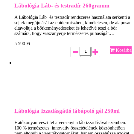
Lábológia Láb- és testradír 260gramm
A Lábológia Láb- és testradír rendszeres használata serkenti a
sejtek megújulását az epidermiszben, kíméletesen, de alaposan
eltávolítja a bőrkeményedeseket és lehetővé teszi a bőr
számára, hogy visszanyerje természetes puhaságát.…
5 590
Ft
Kosárba
Lábológia Izzadásgátló lábápoló gél 250ml
Hatékonyan veszi fel a versenyt a láb izzadásával szemben.
100 % természetes, innovatív összetételének köszönhetően
nem eltömíti a verejtékcsatornákat, hanem összehúzza azokat.