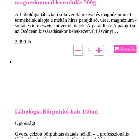
magnéziummal levendulás 500g
A Lábológia lábáztató sókeverék ureával és magnéziummal
termékeink alapja a méltán híres parajdi só, urea, magnézium -
sulfát és természetes növényi olajok. A parajdi só: A parajdi só
az Ősóceán kiszáradásakor keletkezett, 84 ásványi…
2 990
Ft
Kosárba
Lábológia Bőrpuhító hab 150ml
Újdonság!
Gyors, célzott bőrpuhítás áztatás nélkül – a professzionális