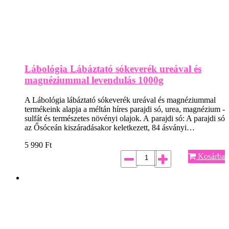
Lábológia Lábáztató sókeverék ureával és
magnéziummal levendulás 1000g
A Lábológia lábáztató sókeverék ureával és magnéziummal
termékeink alapja a méltán híres parajdi só, urea, magnézium -
sulfát és természetes növényi olajok. A parajdi só: A parajdi só
az Ősóceán kiszáradásakor keletkezett, 84 ásványi…
5 990
Ft
Kosárba