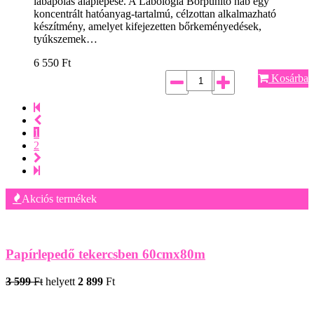
lábápolás alaplépése. A Lábológia Bőrpuhító hab egy
koncentrált hatóanyag-tartalmú, célzottan alkalmazható
készítmény, amelyet kifejezetten bőrkeményedések,
tyúkszemek…
6 550
Ft
Kosárba
1
2
Akciós termékek
Papírlepedő tekercsben 60cmx80m
3 599
Ft
helyett
2 899
Ft