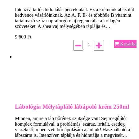
Intenzív, tartós hidratálás percek alatt. Ez a krémünk abszolút
kedvence vásárlóinknak. Az A, F, E- és többféle B vitamint
tartalmazó szűz napraforgó olaj regenerálja a kollagén
szöveteket. A shea vaj mélységében táplálja és…
9 600
Ft
Kosárba
Lábológia Mélytápláló lábápoló krém 250ml
Minden, amire a láb bőrének szüksége van! Sejtmegújító-
komplex formulával, a problémás, száraz, irritált, esetleg
viszekető, repedezett bőr ápolására ajánljuk! Használható a
lábszárra is. Intenzíven táplálja és hidratálja a megviselt…