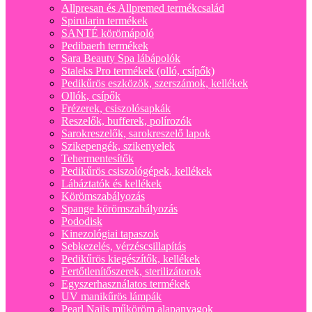
Allpresan és Allpremed termékcsalád
Spirularin termékek
SANTÉ körömápoló
Pedibaerh termékek
Sara Beauty Spa lábápolók
Staleks Pro termékek (olló, csípők)
Pedikűrös eszközök, szerszámok, kellékek
Ollók, csípők
Frézerek, csiszolósapkák
Reszelők, bufferek, polírozók
Sarokreszelők, sarokreszelő lapok
Szikepengék, szikenyelek
Tehermentesítők
Pedikűrös csiszológépek, kellékek
Lábáztatók és kellékek
Körömszabályozás
Spange körömszabályozás
Pododisk
Kinezológiai tapaszok
Sebkezelés, vérzéscsillapítás
Pedikűrös kiegészítők, kellékek
Fertőtlenítőszerek, sterilizátorok
Egyszerhasználatos termékek
UV manikűrös lámpák
Pearl Nails műköröm alapanyagok