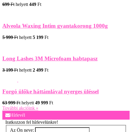
699
Ft
helyett
449
Ft
Alveola Waxing Intim gyantakorong 1000g
5 999
Ft
helyett
5 199
Ft
Long Lashes 3M Microfoam habtapasz
3 199
Ft
helyett
2 499
Ft
Forgó ülőke háttámlával nyerges üléssel
63 999
Ft
helyett
49 999
Ft
További akcióink »
Hírlevél
Iratkozzon fel hírlevelünkre!
Az Ön neve: