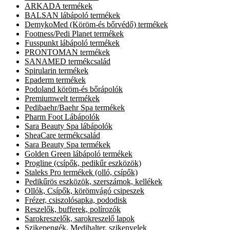
ARKADA termékek
BALSAN lábápoló termékek
DemykoMed (Köröm-és bőrvédő) termékek
Footness/Pedi Planet termékek
Fusspunkt lábápoló termékek
PRONTOMAN termékek
SANAMED termékcsalád
Spirularin termékek
Epaderm termékek
Podoland köröm-és bőrápolók
Premiumwelt termékek
Pedibaehr/Baehr Spa termékek
Pharm Foot Lábápolók
Sara Beauty Spa lábápolók
SheaCare termékcsalád
Sara Beauty Spa termékek
Golden Green lábápoló termékek
Progline (csípők, pedikűr eszközök)
Staleks Pro termékek (olló, csípők)
Pedikűrös eszközök, szerszámok, kellékek
Ollók, Csípők, körömvágó csipeszek
Frézer, csiszolósapka, pododisk
Reszelők, bufferek, polírozók
Sarokreszelők, sarokreszelő lapok
Szikepengék, Medihalter, szikenyelek