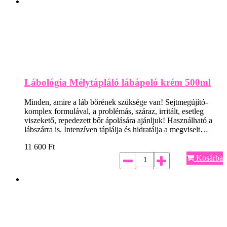
Lábológia Mélytápláló lábápoló krém 500ml
Minden, amire a láb bőrének szüksége van! Sejtmegújító-
komplex formulával, a problémás, száraz, irritált, esetleg
viszekető, repedezett bőr ápolására ajánljuk! Használható a
lábszárra is. Intenzíven táplálja és hidratálja a megviselt…
11 600
Ft
Kosárba