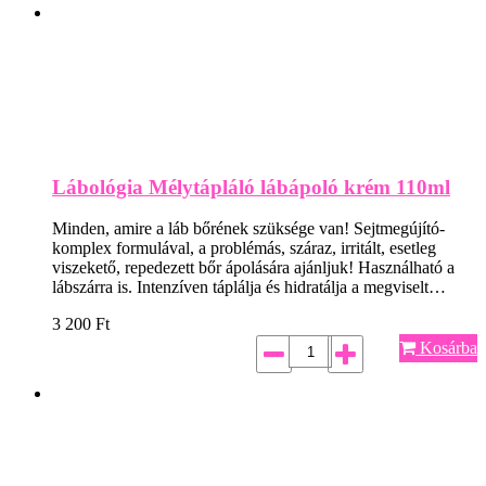
Lábológia Mélytápláló lábápoló krém 110ml
Minden, amire a láb bőrének szüksége van! Sejtmegújító-
komplex formulával, a problémás, száraz, irritált, esetleg
viszekető, repedezett bőr ápolására ajánljuk! Használható a
lábszárra is. Intenzíven táplálja és hidratálja a megviselt…
3 200
Ft
Kosárba