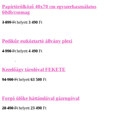
Papírtörölköző 40x70 cm egyszerhasználatos
60db/csomag
3 899
Ft
helyett
3 490
Ft
Pedikűr eszköztartó állvány plexi
4 990
Ft
helyett
4 490
Ft
Kezelőágy tárolóval FEKETE
94 900
Ft
helyett
63 500
Ft
Forgó ülőke háttámlával gázrugóval
28 490
Ft
helyett
23 490
Ft