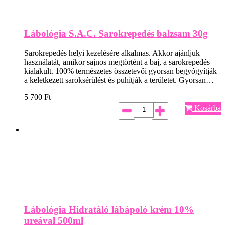
Lábológia S.A.C. Sarokrepedés balzsam 30g
Sarokrepedés helyi kezelésére alkalmas. Akkor ajánljuk
használatát, amikor sajnos megtörtént a baj, a sarokrepedés
kialakult. 100% természetes összetevői gyorsan begyógyítják
a keletkezett saroksérülést és puhítják a területet. Gyorsan…
5 700
Ft
Kosárba
Lábológia Hidratáló lábápoló krém 10%
ureával 500ml