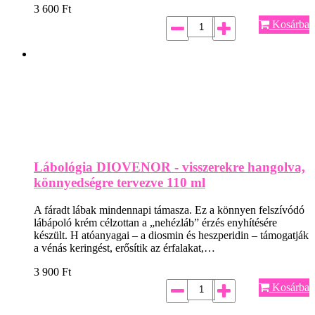
3 600
Ft
Kosárba
Lábológia DIOVENOR - visszerekre hangolva,
könnyedségre tervezve 110 ml
A fáradt lábak mindennapi támasza. Ez a könnyen felszívódó
lábápoló krém célzottan a „nehézláb” érzés enyhítésére
készült. H atóanyagai – a diosmin és heszperidin – támogatják
a vénás keringést, erősítik az érfalakat,…
3 900
Ft
Kosárba