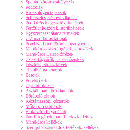
Spange körömszabályozás
Pododisk
Kinezológiai tapaszok
Sebkezelés, vérzéscsillapítás
Pedikűrös kiegészítők, kellékek
Fertőtlenítőszerek, sterilizátorok
Egyszerhasználatos termékek
UV manikűrös lámpák
Pearl Nails műköröm alapanyagok
Manikűrös csiszológépek, tartozékok
Manikűrös Csiszolófrézek
Csiszológyűrűk, csiszolósapkák
Díszítők, Strasszkövek
Tip állványok/tartók
Ecsetek
Porelszívók
Gyakorlókezek
Asztali manikűrös lámpák
Bőrápoló olajok
Kéztámaszok, kéztartók
Műköröm sablonok
Előkészítő folyadékok
Paraffin gépek, paraffinok - kellékek
Manikűrös kellékek
Szempilla-szemöldök festékek, kellékek