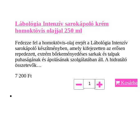
Lábológia Intenzív sarokápoló krém
homoktövis olajjal 250 ml
Fedezze fel a homoktövis-olaj erejét a Lábológia Intenzív
sarokápoló készítményben, amely kifejezetten az erősen
repedezett, extrém bőrkeményedéses sarkak és talpak
puhaságának és ápolásának szolgálatában áll. A hidratáló
összetevők…
7 200
Ft
Kosárba