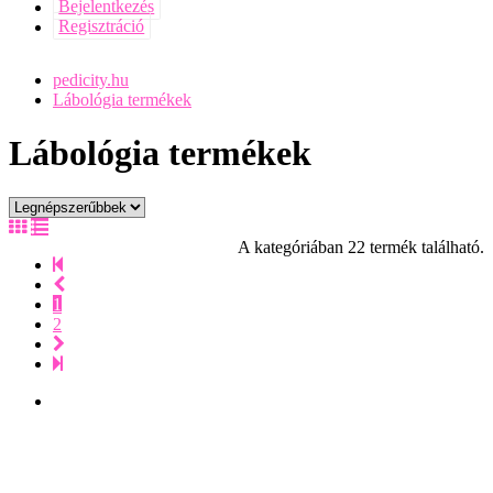
Bejelentkezés
Regisztráció
pedicity.hu
Lábológia termékek
Lábológia termékek
A kategóriában 22 termék található.
1
2