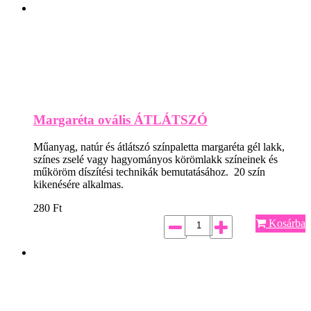
Margaréta ovális ÁTLÁTSZÓ
Műanyag, natúr és átlátszó színpaletta margaréta gél lakk,
színes zselé vagy hagyományos körömlakk színeinek és
műköröm díszítési technikák bemutatásához. 20 szín
kikenésére alkalmas.
280
Ft
Kosárba