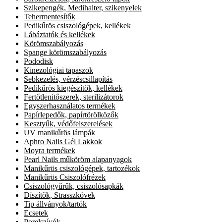
Szikepengék, Medihalter, szikenyelek
Tehermentesítők
Pedikűrös csiszológépek, kellékek
Lábáztatók és kellékek
Körömszabályozás
Spange körömszabályozás
Pododisk
Kinezológiai tapaszok
Sebkezelés, vérzéscsillapítás
Pedikűrös kiegészítők, kellékek
Fertőtlenítőszerek, sterilizátorok
Egyszerhasználatos termékek
Papírlepedők, papírtörölközők
Kesztyűk, védőfelszerelések
UV manikűrös lámpák
Aphro Nails Gél Lakkok
Moyra termékek
Pearl Nails műköröm alapanyagok
Manikűrös csiszológépek, tartozékok
Manikűrös Csiszolófrézek
Csiszológyűrűk, csiszolósapkák
Díszítők, Strasszkövek
Tip állványok/tartók
Ecsetek
Porelszívók