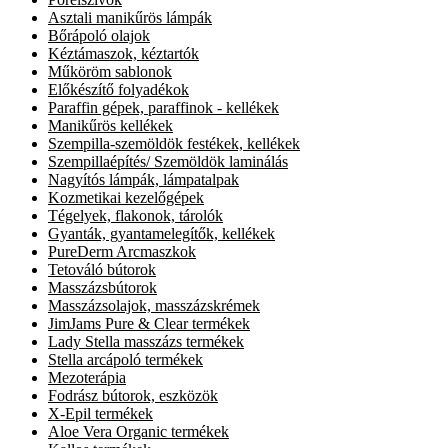
Asztali manikűrös lámpák
Bőrápoló olajok
Kéztámaszok, kéztartók
Műköröm sablonok
Előkészítő folyadékok
Paraffin gépek, paraffinok - kellékek
Manikűrös kellékek
Szempilla-szemöldök festékek, kellékek
Szempillaépítés/ Szemöldök laminálás
Nagyítós lámpák, lámpatalpak
Kozmetikai kezelőgépek
Tégelyek, flakonok, tárolók
Gyanták, gyantamelegítők, kellékek
PureDerm Arcmaszkok
Tetováló bútorok
Masszázsbútorok
Masszázsolajok, masszázskrémek
JimJams Pure & Clear termékek
Lady Stella masszázs termékek
Stella arcápoló termékek
Mezoterápia
Fodrász bútorok, eszközök
X-Epil termékek
Aloe Vera Organic termékek