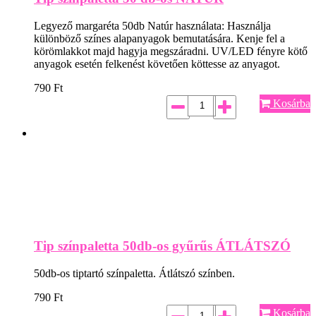
Legyező margaréta 50db Natúr használata: Használja
különböző színes alapanyagok bemutatására. Kenje fel a
körömlakkot majd hagyja megszáradni. UV/LED fényre kötő
anyagok esetén felkenést követően köttesse az anyagot.
790
Ft
Kosárba
Tip színpaletta 50db-os gyűrűs ÁTLÁTSZÓ
50db-os tiptartó színpaletta. Átlátszó színben.
790
Ft
Kosárba