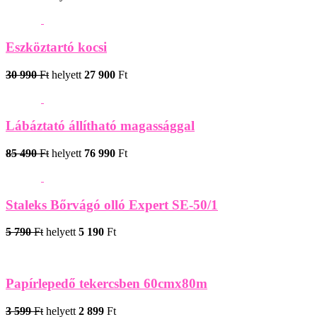
Eszköztartó kocsi
30 990
Ft
helyett
27 900
Ft
Lábáztató állítható magassággal
85 490
Ft
helyett
76 990
Ft
Staleks Bőrvágó olló Expert SE-50/1
5 790
Ft
helyett
5 190
Ft
Papírlepedő tekercsben 60cmx80m
3 599
Ft
helyett
2 899
Ft