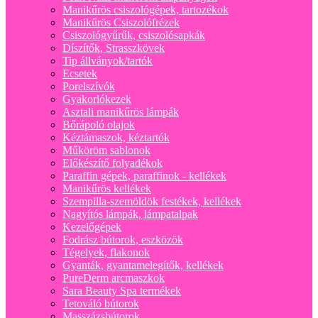
Manikűrös csiszológépek, tartozékok
Manikűrös Csiszolófrézek
Csiszológyűrűk, csiszolósapkák
Díszítők, Strasszkövek
Tip állványok/tartók
Ecsetek
Porelszívók
Gyakorlókezek
Asztali manikűrös lámpák
Bőrápoló olajok
Kéztámaszok, kéztartók
Műköröm sablonok
Előkészítő folyadékok
Paraffin gépek, paraffinok - kellékek
Manikűrös kellékek
Szempilla-szemöldök festékek, kellékek
Nagyítós lámpák, lámpatalpak
Kezelőgépek
Fodrász bútorok, eszközök
Tégelyek, flakonok
Gyanták, gyantamelegítők, kellékek
PureDerm arcmaszkok
Sara Beauty Spa termékek
Tetováló bútorok
Masszázsbútorok