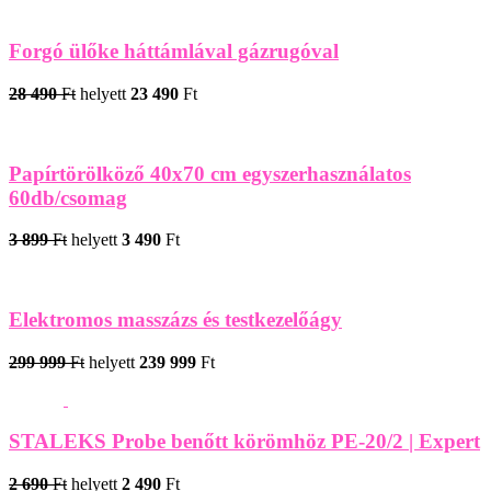
Forgó ülőke háttámlával gázrugóval
28 490
Ft
helyett
23 490
Ft
Papírtörölköző 40x70 cm egyszerhasználatos
60db/csomag
3 899
Ft
helyett
3 490
Ft
Elektromos masszázs és testkezelőágy
299 999
Ft
helyett
239 999
Ft
STALEKS Probe benőtt körömhöz PE-20/2 | Expert
2 690
Ft
helyett
2 490
Ft