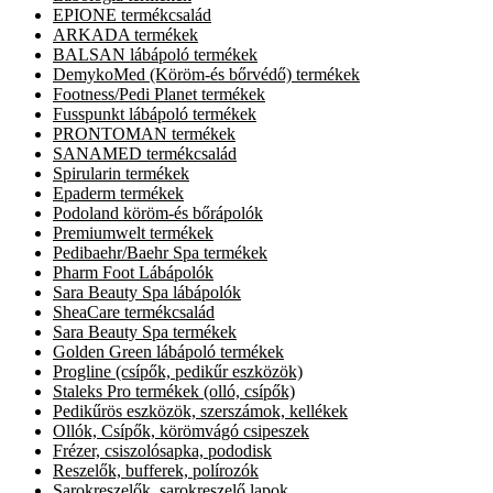
EPIONE termékcsalád
ARKADA termékek
BALSAN lábápoló termékek
DemykoMed (Köröm-és bőrvédő) termékek
Footness/Pedi Planet termékek
Fusspunkt lábápoló termékek
PRONTOMAN termékek
SANAMED termékcsalád
Spirularin termékek
Epaderm termékek
Podoland köröm-és bőrápolók
Premiumwelt termékek
Pedibaehr/Baehr Spa termékek
Pharm Foot Lábápolók
Sara Beauty Spa lábápolók
SheaCare termékcsalád
Sara Beauty Spa termékek
Golden Green lábápoló termékek
Progline (csípők, pedikűr eszközök)
Staleks Pro termékek (olló, csípők)
Pedikűrös eszközök, szerszámok, kellékek
Ollók, Csípők, körömvágó csipeszek
Frézer, csiszolósapka, pododisk
Reszelők, bufferek, polírozók
Sarokreszelők, sarokreszelő lapok