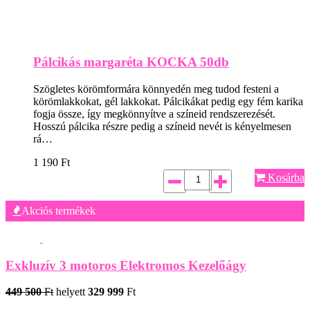
Pálcikás margaréta KOCKA 50db
Szögletes körömformára könnyedén meg tudod festeni a
körömlakkokat, gél lakkokat. Pálcikákat pedig egy fém karika
fogja össze, így megkönnyítve a színeid rendszerezését.
Hosszú pálcika részre pedig a színeid nevét is kényelmesen
rá…
1 190
Ft
Kosárba
Akciós termékek
Exkluzív 3 motoros Elektromos Kezelőágy
449 500
Ft
helyett
329 999
Ft