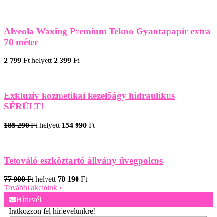
Alveola Waxing Premium Tekno Gyantapapír extra
70 méter
2 799
Ft
helyett
2 399
Ft
Exkluzív kozmetikai kezelőágy hidraulikus
SÉRÜLT!
185 290
Ft
helyett
154 990
Ft
Tetováló eszköztartó állvány üvegpolcos
77 900
Ft
helyett
70 190
Ft
További akcióink »
Hírlevél
Iratkozzon fel hírlevelünkre!