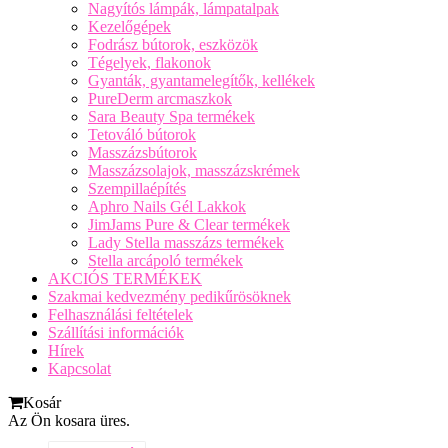
Nagyítós lámpák, lámpatalpak
Kezelőgépek
Fodrász bútorok, eszközök
Tégelyek, flakonok
Gyanták, gyantamelegítők, kellékek
PureDerm arcmaszkok
Sara Beauty Spa termékek
Tetováló bútorok
Masszázsbútorok
Masszázsolajok, masszázskrémek
Szempillaépítés
Aphro Nails Gél Lakkok
JimJams Pure & Clear termékek
Lady Stella masszázs termékek
Stella arcápoló termékek
AKCIÓS TERMÉKEK
Szakmai kedvezmény pedikűrösöknek
Felhasználási feltételek
Szállítási információk
Hírek
Kapcsolat
Kosár
Az Ön kosara üres.