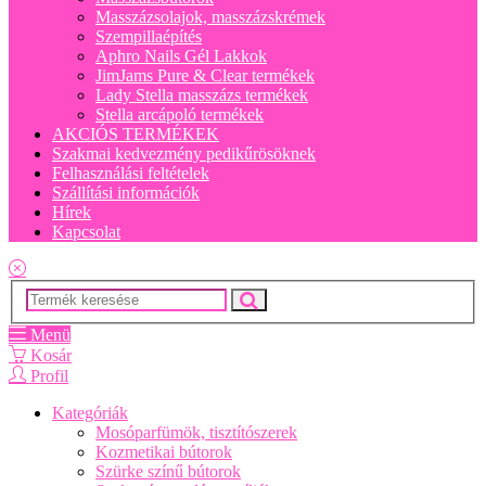
Masszázsolajok, masszázskrémek
Szempillaépítés
Aphro Nails Gél Lakkok
JimJams Pure & Clear termékek
Lady Stella masszázs termékek
Stella arcápoló termékek
AKCIÓS TERMÉKEK
Szakmai kedvezmény pedikűrösöknek
Felhasználási feltételek
Szállítási információk
Hírek
Kapcsolat
Menü
Kosár
Profil
Kategóriák
Mosóparfümök, tisztítószerek
Kozmetikai bútorok
Szürke színű bútorok