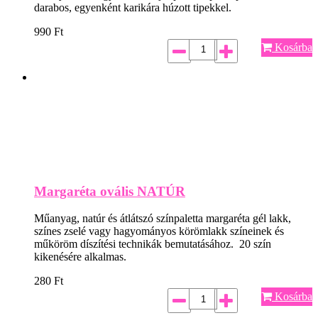
darabos, egyenként karikára húzott tipekkel.
990
Ft
Kosárba
Margaréta ovális NATÚR
Műanyag, natúr és átlátszó színpaletta margaréta gél lakk,
színes zselé vagy hagyományos körömlakk színeinek és
műköröm díszítési technikák bemutatásához. 20 szín
kikenésére alkalmas.
280
Ft
Kosárba