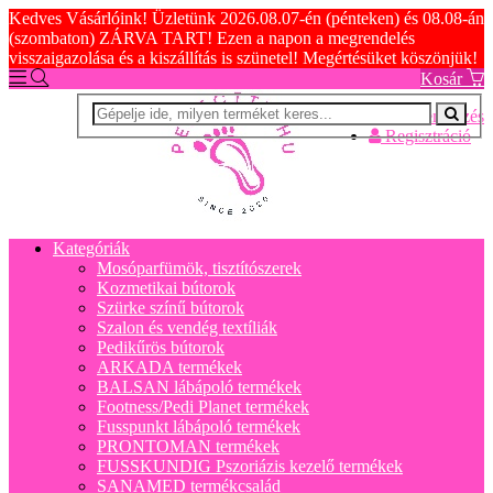
Kedves Vásárlóink! Üzletünk 2026.08.07-én (pénteken) és 08.08-án
(szombaton) ZÁRVA TART! Ezen a napon a megrendelés
visszaigazolása és a kiszállítás is szünetel! Megértésüket köszönjük!
Kosár
Bejelentkezés
Regisztráció
Kategóriák
Mosóparfümök, tisztítószerek
Kozmetikai bútorok
Szürke színű bútorok
Szalon és vendég textíliák
Pedikűrös bútorok
ARKADA termékek
BALSAN lábápoló termékek
Footness/Pedi Planet termékek
Fusspunkt lábápoló termékek
PRONTOMAN termékek
FUSSKUNDIG Pszoriázis kezelő termékek
SANAMED termékcsalád