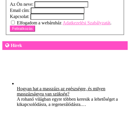
Az Ön neve:
Email cím:
Kapcsolat:
Elfogadom a webáruház
Adatkezelési Szabályzatát
.
Feliratkozás
Hírek
Hogyan hat a masszázs az egészségre, és milyen
masszázságyra van szükség?
A rohanó világban egyre többen keresik a lehetőséget a
kikapcsolódásra, a regenerálódásra.…