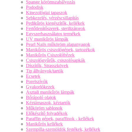
Spange körömszabályozás
Pododisk
Kinezológiai tapaszok
Sebkezelés, vérzéscsillapítás
Pedikűrös kiegészítők, kellékek
Fertőtlenítőszerek, sterilizátorok
Egyszerhasználatos termékek
UV manikűrös lámpák
Pearl Nails műköröm alapanyagok
Manikűrös csiszológépek, tartozékok
Manikűrös Csiszolófrézek
Csiszológyűrűk, csiszolósapkák
Díszítők, Strasszkövek
Tip állványok/tartók
Ecsetek
Porelszívók
Gyakorlókezek
Asztali manikűrös lámpák
Bőrápoló olajok
Kéztámaszok, kéztartók
Műköröm sablonok
Előkészítő folyadékok
Paraffin gépek, paraffinok - kellékek
Manikűrös kellékek
Szempilla-szemöldök festékek, kellékek