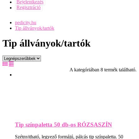
Bejelentkezés
Regisztráció
pedicity.hu
Tip állványok/tartók
Tip állványok/tartók
A kategóriában 8 termék található.
Tip színpaletta 50 db-os RÓZSASZÍN
Szétnyitható, legyező formájú, pálcás tip színpaletta. 50