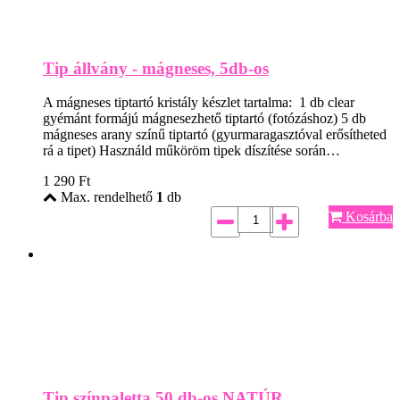
Tip állvány - mágneses, 5db-os
A mágneses tiptartó kristály készlet tartalma: 1 db clear
gyémánt formájú mágnesezhető tiptartó (fotózáshoz) 5 db
mágneses arany színű tiptartó (gyurmaragasztóval erősítheted
rá a tipet) Használd műköröm tipek díszítése során…
1 290
Ft
Max. rendelhető
1
db
Kosárba
Tip színpaletta 50 db-os NATÚR