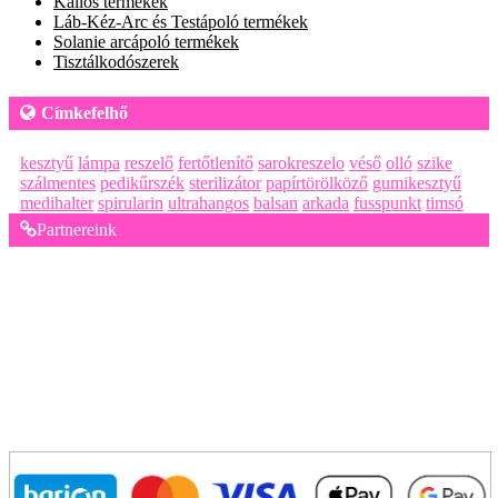
Kallos termékek
Láb-Kéz-Arc és Testápoló termékek
Solanie arcápoló termékek
Tisztálkodószerek
Címkefelhő
kesztyű
lámpa
reszelő
fertőtlenítő
sarokreszelo
véső
olló
szike
szálmentes
pedikűrszék
sterilizátor
papírtörölköző
gumikesztyű
medihalter
spirularin
ultrahangos
balsan
arkada
fusspunkt
timsó
Partnereink