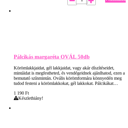
Pálcikás margaréta OVÁL 50db
Körömlakkjaidat, gél lakkjaidat, vagy akár díszítéseidet,
mintáidat is megfestheted, és vendégeidnek ajánlhatod, ezen a
bemutató színmintán. Ovális körömformára könnyedén meg
tudod festeni a körömlakkokat, gél lakkokat. Pálcikákat…
1 190
Ft
Készlethiány!