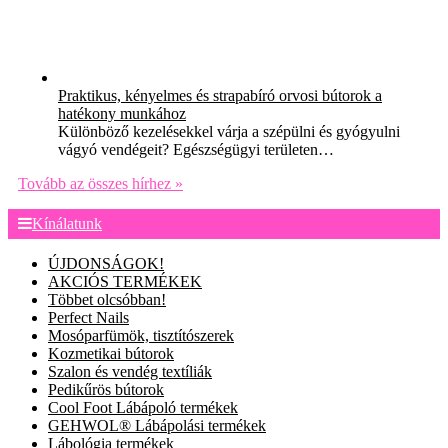
Praktikus, kényelmes és strapabíró orvosi bútorok a
hatékony munkához
Különböző kezelésekkel várja a szépülni és gyógyulni
vágyó vendégeit? Egészségügyi területen…
Tovább az összes hírhez »
Kínálatunk
ÚJDONSÁGOK!
AKCIÓS TERMÉKEK
Többet olcsóbban!
Perfect Nails
Mosóparfümök, tisztítószerek
Kozmetikai bútorok
Szalon és vendég textíliák
Pedikűrös bútorok
Cool Foot Lábápoló termékek
GEHWOL® Lábápolási termékek
Lábológia termékek