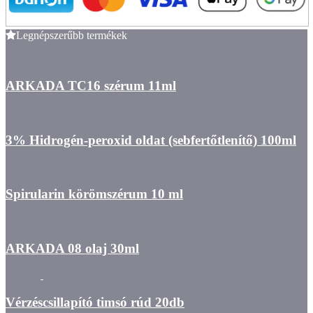
Legnépszerűbb termékek
ARKADA TC16 szérum 11ml
3% Hidrogén-peroxid oldat (sebfertőtlenítő) 100ml
Spirularin körömszérum 10 ml
ARKADA 08 olaj 30ml
Vérzéscsillapító timsó rúd 20db