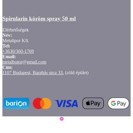
Spirularin köröm spray 50 ml
Elérhetőségek
Név:
Metalipor Kft.
Tel:
+3630/360-1769
Email:
metalbutor@gmail.com
Cím:
1107 Budapest, Barabás utca 33.
(zöld épület)
ÁSZF
Adatvédelmi tájékoztató