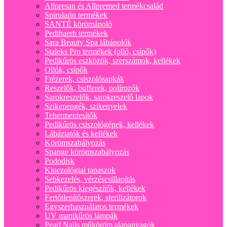
Allpresan és Allpremed termékcsalád
Spirularin termékek
SANTÉ körömápoló
Pedibaerh termékek
Sara Beauty Spa lábápolók
Staleks Pro termékek (olló, csípők)
Pedikűrös eszközök, szerszámok, kellékek
Ollók, csípők
Frézerek, csiszolósapkák
Reszelők, bufferek, polírozók
Sarokreszelők, sarokreszelő lapok
Szikepengék, szikenyelek
Tehermentesítők
Pedikűrös csiszológépek, kellékek
Lábáztatók és kellékek
Körömszabályozás
Spange körömszabályozás
Pododisk
Kinezológiai tapaszok
Sebkezelés, vérzéscsillapítás
Pedikűrös kiegészítők, kellékek
Fertőtlenítőszerek, sterilizátorok
Egyszerhasználatos termékek
UV manikűrös lámpák
Pearl Nails műköröm alapanyagok