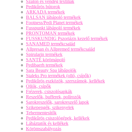
Szalon és vendég textíliák
Pedikűrös bútorok
ARKADA termékek
BALSAN lábápoló termékek
Footness/Pedi Planet termékek
Fusspunkt lábápoló termékek
PRONTOMAN termékek
FUSSKUNDIG Pszoriázis kezelő termékek
SANAMED termékcsalád
Allpresan és Allpremed termékcsalád
Spirularin termékek
SANTÉ körömápoló
Pedibaerh termékek
Sara Beauty Spa lábápolók
Staleks Pro termékek (olló, csípők)
Pedikűrös eszközök, szerszámok, kellékek
Ollók, csípők
Frézerek, csiszolósapkák
Reszelők, bufferek, polírozók
Sarokreszelők, sarokreszelő lapok
Szikepengék, szikenyelek
Tehermentesítők
Pedikűrös csiszológépek, kellékek
Lábáztatók és kellékek
Körömszabályozás