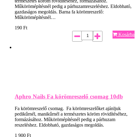
természetes köröm rövidítéséhez, formázásához.
Műkörömépítésnél pedig a párhuzamreszeléshez. Eldobható,
gazdaságos megoldás. Barna fa körömreszelő:
Műkörömépítésnél…
190
Ft
Kosárba
Aphro Nails Fa körömreszelő csomag 10db
Fa körömreszelő csomag. Fa körömreszelőket ajánljuk
pedikűrnél, manikűrnél a természetes köröm rövidítéséhez,
formázásához. Műkörömépítésnél pedig a párhuzam
reszeléshez. Eldobható, gazdaságos megoldás.
1 900
Ft