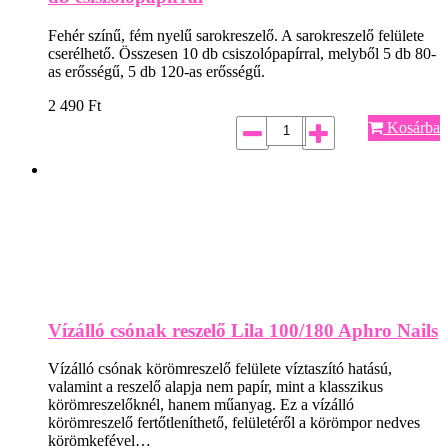
Fehér színű, fém nyelű sarokreszelő. A sarokreszelő felülete
cserélhető. Összesen 10 db csiszolópapírral, melyből 5 db 80-
as erősségű, 5 db 120-as erősségű.
2 490
Ft
Kosárba
Vízálló csónak reszelő Lila 100/180 Aphro Nails
Vízálló csónak körömreszelő felülete víztaszító hatású,
valamint a reszelő alapja nem papír, mint a klasszikus
körömreszelőknél, hanem műanyag. Ez a vízálló
körömreszelő fertőtleníthető, felületéről a körömpor nedves
körömkefével…