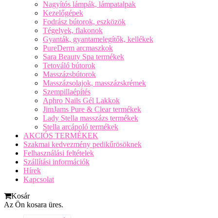
Nagyítós lámpák, lámpatalpak
Kezelőgépek
Fodrász bútorok, eszközök
Tégelyek, flakonok
Gyanták, gyantamelegítők, kellékek
PureDerm arcmaszkok
Sara Beauty Spa termékek
Tetováló bútorok
Masszázsbútorok
Masszázsolajok, masszázskrémek
Szempillaépítés
Aphro Nails Gél Lakkok
JimJams Pure & Clear termékek
Lady Stella masszázs termékek
Stella arcápoló termékek
AKCIÓS TERMÉKEK
Szakmai kedvezmény pedikűrösöknek
Felhasználási feltételek
Szállítási információk
Hírek
Kapcsolat
Kosár
Az Ön kosara üres.