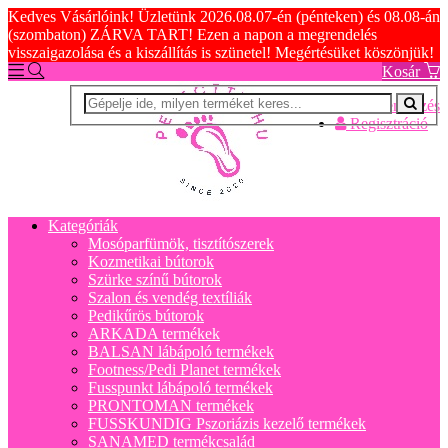
Kedves Vásárlóink! Üzletünk 2026.08.07-én (pénteken) és 08.08-án
(szombaton) ZÁRVA TART! Ezen a napon a megrendelés
visszaigazolása és a kiszállítás is szünetel! Megértésüket köszönjük!
Kosár
Bejelentkezés
Regisztráció
Kategóriák
Mosóparfümök, tisztítószerek
Kozmetikai bútorok
Szürke színű bútorok
Szalon és vendég textíliák
Pedikűrös bútorok
ARKADA termékek
BALSAN lábápoló termékek
Footness/Pedi Planet termékek
Fusspunkt lábápoló termékek
PRONTOMAN termékek
FUSSKUNDIG Pszoriázis kezelő termékek
SANAMED termékcsalád