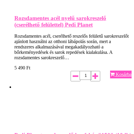
Rozsdamentes acél nyelű sarokreszelő
(cserélhető felülettel) Pedi Planet
Rozsdamentes acél, cserélhető reszelős felületű sarokreszelőt
ajánlott használni az otthoni lábápolás során, mert a
rendszeres alkalmazásával megakadályozható a
bőrkeményedések és sarok repedések kialakulása. A
rozsdamentes sarokreszelő…
5 490
Ft
Kosárba