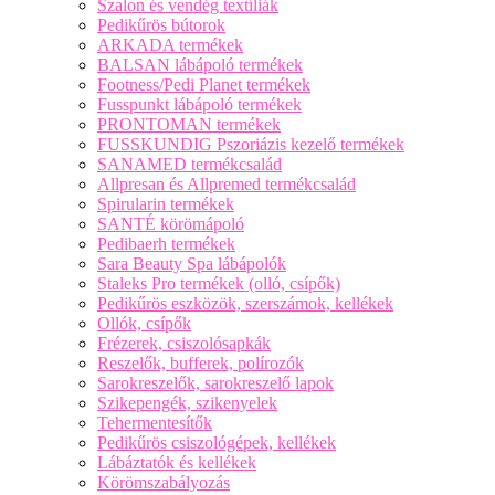
Szalon és vendég textíliák
Pedikűrös bútorok
ARKADA termékek
BALSAN lábápoló termékek
Footness/Pedi Planet termékek
Fusspunkt lábápoló termékek
PRONTOMAN termékek
FUSSKUNDIG Pszoriázis kezelő termékek
SANAMED termékcsalád
Allpresan és Allpremed termékcsalád
Spirularin termékek
SANTÉ körömápoló
Pedibaerh termékek
Sara Beauty Spa lábápolók
Staleks Pro termékek (olló, csípők)
Pedikűrös eszközök, szerszámok, kellékek
Ollók, csípők
Frézerek, csiszolósapkák
Reszelők, bufferek, polírozók
Sarokreszelők, sarokreszelő lapok
Szikepengék, szikenyelek
Tehermentesítők
Pedikűrös csiszológépek, kellékek
Lábáztatók és kellékek
Körömszabályozás