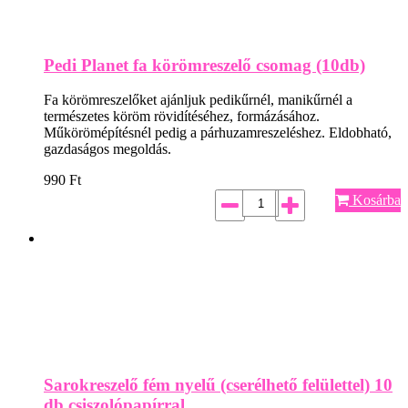
Pedi Planet fa körömreszelő csomag (10db)
Fa körömreszelőket ajánljuk pedikűrnél, manikűrnél a
természetes köröm rövidítéséhez, formázásához.
Műkörömépítésnél pedig a párhuzamreszeléshez. Eldobható,
gazdaságos megoldás.
990
Ft
Kosárba
Sarokreszelő fém nyelű (cserélhető felülettel) 10
db csiszolópapírral