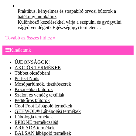
Praktikus, kényelmes és strapabíró orvosi bútorok a
hatékony munkához
Különböző kezelésekkel várja a szépülni és gyógyulni
vágyó vendégeit? Egészségügyi területen…
Tovább az összes hírhez »
Kínálatunk
ÚJDONSÁGOK!
AKCIÓS TERMÉKEK
Többet olcsóbban!
Perfect Nails
Mosóparfümök, tisztítószerek
Kozmetikai bútorok
Szalon és vendég textíliák
Pedikűrös bútorok
Cool Foot Lábápoló termékek
GEHWOL® Lábápolási termékek
Lábológia termékek
EPIONE termékcsalád
ARKADA termékek
BALSAN lábápoló termékek