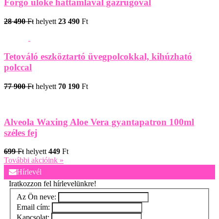
Forgó ülőke háttámlával gázrugóval
28 490
Ft
helyett
23 490
Ft
Tetováló eszköztartó üvegpolcokkal, kihúzható
polccal
77 900
Ft
helyett
70 190
Ft
Alveola Waxing Aloe Vera gyantapatron 100ml
széles fej
699
Ft
helyett
449
Ft
További akcióink »
Hírlevél
Iratkozzon fel hírlevelünkre!
Az Ön neve:
Email cím:
Kapcsolat: