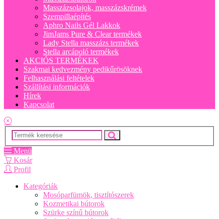
Masszázsolajok, masszázskrémek
Szempillaépítés
Aphro Nails Gél Lakkok
JimJams Pure & Clear termékek
Lady Stella masszázs termékek
Stella arcápoló termékek
AKCIÓS TERMÉKEK
Szakmai kedvezmény pedikűrösöknek
Felhasználási feltételek
Szállítási információk
Hírek
Kapcsolat
Menü
Kosár
Profil
Kategóriák
Mosóparfümök, tisztítószerek
Kozmetikai bútorok
Szürke színű bútorok