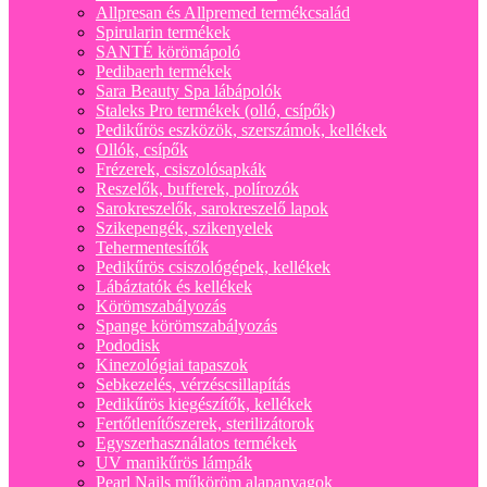
Allpresan és Allpremed termékcsalád
Spirularin termékek
SANTÉ körömápoló
Pedibaerh termékek
Sara Beauty Spa lábápolók
Staleks Pro termékek (olló, csípők)
Pedikűrös eszközök, szerszámok, kellékek
Ollók, csípők
Frézerek, csiszolósapkák
Reszelők, bufferek, polírozók
Sarokreszelők, sarokreszelő lapok
Szikepengék, szikenyelek
Tehermentesítők
Pedikűrös csiszológépek, kellékek
Lábáztatók és kellékek
Körömszabályozás
Spange körömszabályozás
Pododisk
Kinezológiai tapaszok
Sebkezelés, vérzéscsillapítás
Pedikűrös kiegészítők, kellékek
Fertőtlenítőszerek, sterilizátorok
Egyszerhasználatos termékek
UV manikűrös lámpák
Pearl Nails műköröm alapanyagok