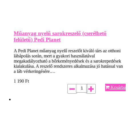
Műanyag nyelű sarokreszelő (cserélhető
felületű) Pedi Planet
A Pedi Planet műanyag nyelű reszelőt kiváló társ az otthoni
lábápolás során, mert a gyakori használatával
megakadályozható a bőrkeményedések és a sarokrepedések
kialakulása. A reszelő rendszeres alkalmazása jó hatással van
a láb vérkeringésére.…
1 190
Ft
Kosárba