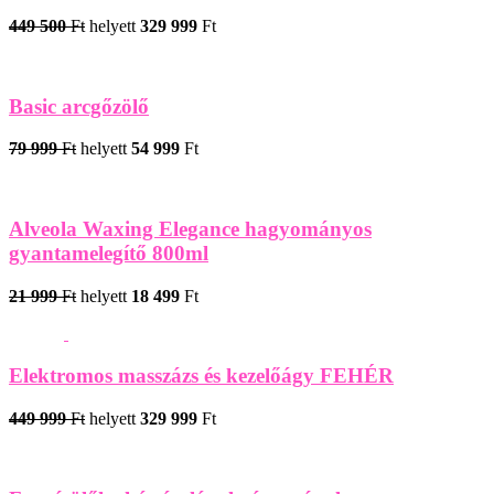
449 500
Ft
helyett
329 999
Ft
Basic arcgőzölő
79 999
Ft
helyett
54 999
Ft
Alveola Waxing Elegance hagyományos
gyantamelegítő 800ml
21 999
Ft
helyett
18 499
Ft
Elektromos masszázs és kezelőágy FEHÉR
449 999
Ft
helyett
329 999
Ft