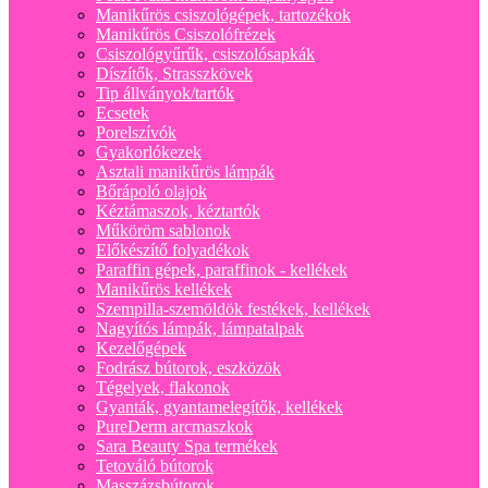
Manikűrös csiszológépek, tartozékok
Manikűrös Csiszolófrézek
Csiszológyűrűk, csiszolósapkák
Díszítők, Strasszkövek
Tip állványok/tartók
Ecsetek
Porelszívók
Gyakorlókezek
Asztali manikűrös lámpák
Bőrápoló olajok
Kéztámaszok, kéztartók
Műköröm sablonok
Előkészítő folyadékok
Paraffin gépek, paraffinok - kellékek
Manikűrös kellékek
Szempilla-szemöldök festékek, kellékek
Nagyítós lámpák, lámpatalpak
Kezelőgépek
Fodrász bútorok, eszközök
Tégelyek, flakonok
Gyanták, gyantamelegítők, kellékek
PureDerm arcmaszkok
Sara Beauty Spa termékek
Tetováló bútorok
Masszázsbútorok