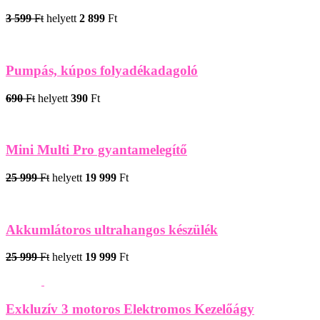
3 599
Ft
helyett
2 899
Ft
Pumpás, kúpos folyadékadagoló
690
Ft
helyett
390
Ft
Mini Multi Pro gyantamelegítő
25 999
Ft
helyett
19 999
Ft
Akkumlátoros ultrahangos készülék
25 999
Ft
helyett
19 999
Ft
Exkluzív 3 motoros Elektromos Kezelőágy