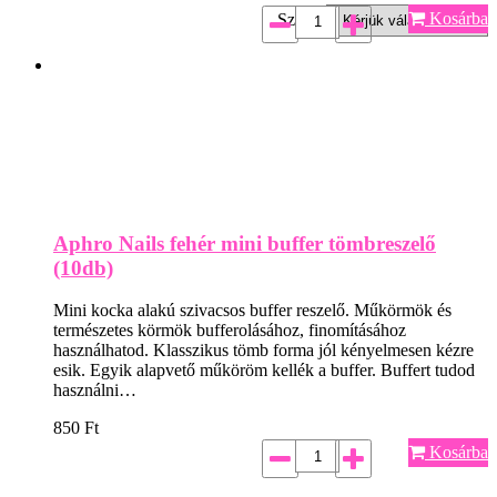
Kosárba
Szín*:
Aphro Nails fehér mini buffer tömbreszelő
(10db)
Mini kocka alakú szivacsos buffer reszelő. Műkörmök és
természetes körmök bufferolásához, finomításához
használhatod. Klasszikus tömb forma jól kényelmesen kézre
esik. Egyik alapvető műköröm kellék a buffer. Buffert tudod
használni…
850
Ft
Kosárba