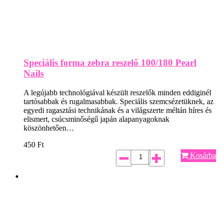
Speciális forma zebra reszelő 100/180 Pearl
Nails
A legújabb technológiával készült reszelők minden eddiginél
tartósabbak és rugalmasabbak. Speciális szemcsézetüknek, az
egyedi ragasztási technikának és a világszerte méltán híres és
elismert, csúcsminőségű japán alapanyagoknak
köszönhetően…
450
Ft
Kosárba