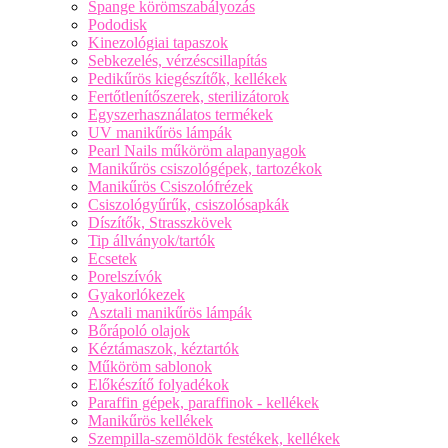
Spange körömszabályozás
Pododisk
Kinezológiai tapaszok
Sebkezelés, vérzéscsillapítás
Pedikűrös kiegészítők, kellékek
Fertőtlenítőszerek, sterilizátorok
Egyszerhasználatos termékek
UV manikűrös lámpák
Pearl Nails műköröm alapanyagok
Manikűrös csiszológépek, tartozékok
Manikűrös Csiszolófrézek
Csiszológyűrűk, csiszolósapkák
Díszítők, Strasszkövek
Tip állványok/tartók
Ecsetek
Porelszívók
Gyakorlókezek
Asztali manikűrös lámpák
Bőrápoló olajok
Kéztámaszok, kéztartók
Műköröm sablonok
Előkészítő folyadékok
Paraffin gépek, paraffinok - kellékek
Manikűrös kellékek
Szempilla-szemöldök festékek, kellékek