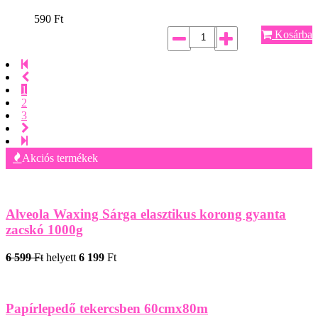
590
Ft
Kosárba
1
2
3
Akciós termékek
Alveola Waxing Sárga elasztikus korong gyanta
zacskó 1000g
6 599
Ft
helyett
6 199
Ft
Papírlepedő tekercsben 60cmx80m