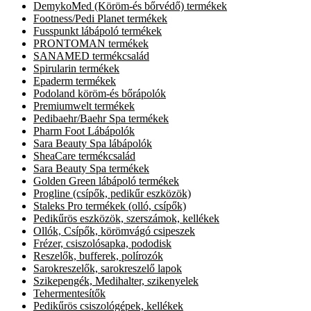
DemykoMed (Köröm-és bőrvédő) termékek
Footness/Pedi Planet termékek
Fusspunkt lábápoló termékek
PRONTOMAN termékek
SANAMED termékcsalád
Spirularin termékek
Epaderm termékek
Podoland köröm-és bőrápolók
Premiumwelt termékek
Pedibaehr/Baehr Spa termékek
Pharm Foot Lábápolók
Sara Beauty Spa lábápolók
SheaCare termékcsalád
Sara Beauty Spa termékek
Golden Green lábápoló termékek
Progline (csípők, pedikűr eszközök)
Staleks Pro termékek (olló, csípők)
Pedikűrös eszközök, szerszámok, kellékek
Ollók, Csípők, körömvágó csipeszek
Frézer, csiszolósapka, pododisk
Reszelők, bufferek, polírozók
Sarokreszelők, sarokreszelő lapok
Szikepengék, Medihalter, szikenyelek
Tehermentesítők
Pedikűrös csiszológépek, kellékek