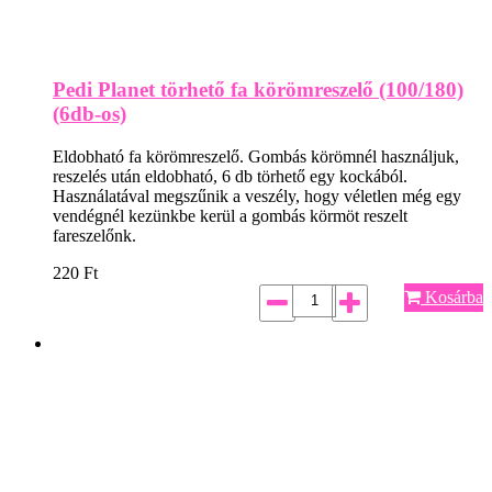
Pedi Planet törhető fa körömreszelő (100/180)
(6db-os)
Eldobható fa körömreszelő. Gombás körömnél használjuk,
reszelés után eldobható, 6 db törhető egy kockából.
Használatával megszűnik a veszély, hogy véletlen még egy
vendégnél kezünkbe kerül a gombás körmöt reszelt
fareszelőnk.
220
Ft
Kosárba