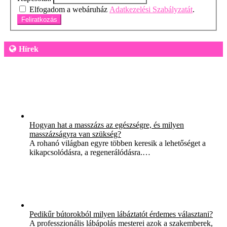
Elfogadom a webáruház
Adatkezelési Szabályzatát
.
Feliratkozás
Hírek
Hogyan hat a masszázs az egészségre, és milyen
masszázságyra van szükség?
A rohanó világban egyre többen keresik a lehetőséget a
kikapcsolódásra, a regenerálódásra.…
Pedikűr bútorokból milyen lábáztatót érdemes választani?
A professzionális lábápolás mesterei azok a szakemberek,