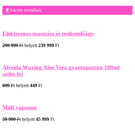
Akciós termékek
Elektromos masszázs és testkezelőágy
299 999
Ft
helyett
239 999
Ft
Alveola Waxing Aloe Vera gyantapatron 100ml
széles fej
699
Ft
helyett
449
Ft
Midi vapozon
59 999
Ft
helyett
45 999
Ft