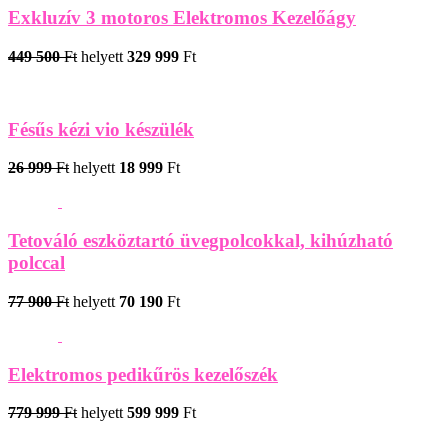
Exkluzív 3 motoros Elektromos Kezelőágy
449 500
Ft
helyett
329 999
Ft
Fésűs kézi vio készülék
26 999
Ft
helyett
18 999
Ft
Tetováló eszköztartó üvegpolcokkal, kihúzható
polccal
77 900
Ft
helyett
70 190
Ft
Elektromos pedikűrös kezelőszék
779 999
Ft
helyett
599 999
Ft