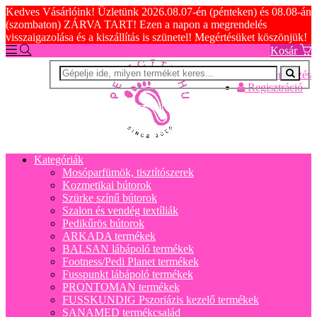
Kedves Vásárlóink! Üzletünk 2026.08.07-én (pénteken) és 08.08-án
(szombaton) ZÁRVA TART! Ezen a napon a megrendelés
visszaigazolása és a kiszállítás is szünetel! Megértésüket köszönjük!
Kosár
Bejelentkezés
Regisztráció
Kategóriák
Mosóparfümök, tisztítószerek
Kozmetikai bútorok
Szürke színű bútorok
Szalon és vendég textíliák
Pedikűrös bútorok
ARKADA termékek
BALSAN lábápoló termékek
Footness/Pedi Planet termékek
Fusspunkt lábápoló termékek
PRONTOMAN termékek
FUSSKUNDIG Pszoriázis kezelő termékek
SANAMED termékcsalád