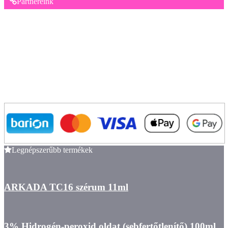
Partnereink
Legnépszerűbb termékek
ARKADA TC16 szérum 11ml
3% Hidrogén-peroxid oldat (sebfertőtlenítő) 100ml