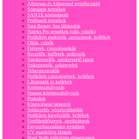
Allpresan és Allpremed termékcsalád
Spirularin termékek
SANTÉ körömápoló
Pedibaerh termékek
Sara Beauty Spa lábápolók
Staleks Pro termékek (olló, csípők)
Pedikűrös eszközök, szerszámok, kellékek
Ollók, csípők
Frézerek, csiszolósapkák
Reszelők, bufferek, polírozók
Sarokreszelők, sarokreszelő lapok
Szikepengék, szikenyelek
Tehermentesítők
Pedikűrös csiszológépek, kellékek
Lábáztatók és kellékek
Körömszabályozás
Spange körömszabályozás
Pododisk
Kinezológiai tapaszok
Sebkezelés, vérzéscsillapítás
Pedikűrös kiegészítők, kellékek
Fertőtlenítőszerek, sterilizátorok
Egyszerhasználatos termékek
UV manikűrös lámpák
Pearl Nails műköröm alapanyagok