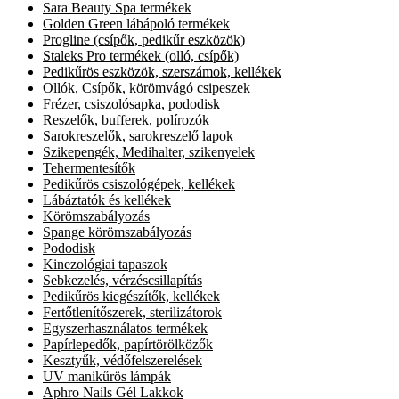
Sara Beauty Spa termékek
Golden Green lábápoló termékek
Progline (csípők, pedikűr eszközök)
Staleks Pro termékek (olló, csípők)
Pedikűrös eszközök, szerszámok, kellékek
Ollók, Csípők, körömvágó csipeszek
Frézer, csiszolósapka, pododisk
Reszelők, bufferek, polírozók
Sarokreszelők, sarokreszelő lapok
Szikepengék, Medihalter, szikenyelek
Tehermentesítők
Pedikűrös csiszológépek, kellékek
Lábáztatók és kellékek
Körömszabályozás
Spange körömszabályozás
Pododisk
Kinezológiai tapaszok
Sebkezelés, vérzéscsillapítás
Pedikűrös kiegészítők, kellékek
Fertőtlenítőszerek, sterilizátorok
Egyszerhasználatos termékek
Papírlepedők, papírtörölközők
Kesztyűk, védőfelszerelések
UV manikűrös lámpák
Aphro Nails Gél Lakkok