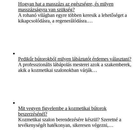
Hogyan hat a masszázs az egészségre, és milyen
masszázságyra van szükség?
A rohanó világban egyre többen keresik a lehetőséget a
kikapcsolódásra, a regenerálódásra.…
Pedikűr bútorokból milyen lábáztatót érdemes választani?
A professzionális lábápolás mesterei azok a szakemberek,
akik a kozmetikai szalonokban várják…
Mit vegyen figyelembe a kozmetikai bútorok
beszerzésénél?
Kozmetikai szalon berendezésére készül? Szeretné a
tevékenységét hatékonyan, sikeresen végezni,…