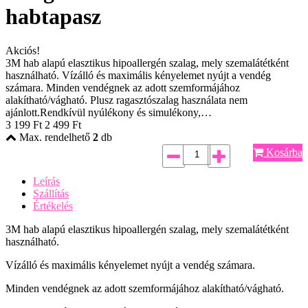
habtapasz
Akciós!
3M hab alapú elasztikus hipoallergén szalag, mely szemalátétként
használható. Vízálló és maximális kényelemet nyújt a vendég
számara. Minden vendégnek az adott szemformájához
alakítható/vágható. Plusz ragasztószalag használata nem
ajánlott.Rendkívül nyúlékony és simulékony,…
3 199
Ft
2 499
Ft
Max. rendelhető
2
db
Kosárba
Leírás
Szállítás
Értékelés
3M hab alapú elasztikus hipoallergén szalag, mely szemalátétként
használható.
Vízálló és maximális kényelemet nyújt a vendég számara.
Minden vendégnek az adott szemformájához alakítható/vágható.