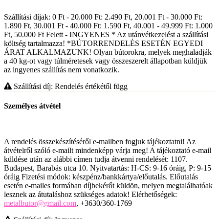
Szállítási díjak: 0 Ft - 20.000 Ft: 2.490 Ft, 20.001 Ft - 30.000 Ft:
1.890 Ft, 30.001 Ft - 40.000 Ft: 1.590 Ft, 40.001 - 49.999 Ft: 1.000
Ft, 50.000 Ft Felett - INGYENES * Az utánvétkezelést a szállítási
költség tartalmazza! *BÚTORRENDELÉS ESETÉN EGYEDI
ÁRAT ALKALMAZUNK! Olyan bútorokra, melyek meghaladják
a 40 kg-ot vagy túlméretesek vagy összeszerelt állapotban küldjük
az ingyenes szállítás nem vonatkozik.
Szállítási díj: Rendelés értékétől függ
Személyes átvétel
A rendelés összekészítéséről e-mailben fogjuk tájékoztatni! Az
átvételről szóló e-mailt mindenképp várja meg! A tájékoztató e-mail
küldése után az alábbi címen tudja átvenni rendelését: 1107.
Budapest, Barabás utca 10. Nyitvatartás: H-CS: 9-16 óráig, P: 9-15
óráig Fizetési módok: készpénz/bankkártya/előutalás. Előutalás
esetén e-mailes formában díjbekérőt küldön, melyen megtalálhatóak
lesznek az átutaláshoz szükséges adatok! Elérhetőségek:
metalbutor@gmail.com
, +3630/360-1769