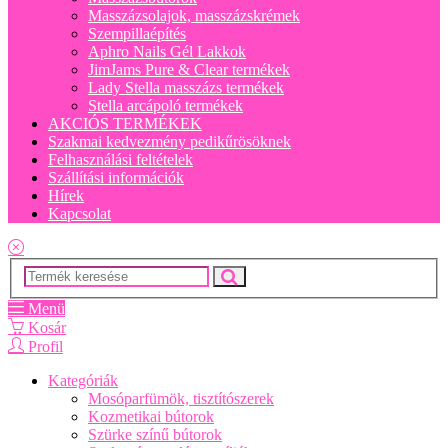
Masszázsolajok, masszázskrémek
Szempillaépítés
Aphro Nails Gél Lakkok
JimJams Pure & Clear termékek
Lady Stella masszázs termékek
Stella arcápoló termékek
AKCIÓS TERMÉKEK
Szakmai kedvezmény pedikűrösöknek
Felhasználási feltételek
Szállítási információk
Hírek
Kapcsolat
Menü
Kosár
Profil
Kategóriák
Mosóparfümök, tisztítószerek
Kozmetikai bútorok
Szürke színű bútorok