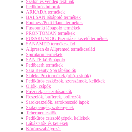
Szalon és vendég textíliák
Pedikűrös bútorok
ARKADA termékek
BALSAN lábápoló termékek
Footness/Pedi Planet termékek
Fusspunkt lábápoló termékek
PRONTOMAN termékek
FUSSKUNDIG Pszoriázis kezelő termékek
SANAMED termékcsalád
Allpresan és Allpremed termékcsalád
Spirularin termékek
SANTÉ körömápoló
Pedibaerh termékek
Sara Beauty Spa lábápolók
Staleks Pro termékek (olló, csípők)
Pedikűrös eszközök, szerszámok, kellékek
Ollók, csípők
Frézerek, csiszolósapkák
Reszelők, bufferek, polírozók
Sarokreszelők, sarokreszelő lapok
Szikepengék, szikenyelek
Tehermentesítők
Pedikűrös csiszológépek, kellékek
Lábáztatók és kellékek
Körömszabályozás