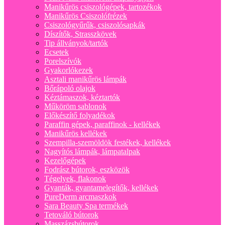
Manikűrös csiszológépek, tartozékok
Manikűrös Csiszolófrézek
Csiszológyűrűk, csiszolósapkák
Díszítők, Strasszkövek
Tip állványok/tartók
Ecsetek
Porelszívók
Gyakorlókezek
Asztali manikűrös lámpák
Bőrápoló olajok
Kéztámaszok, kéztartók
Műköröm sablonok
Előkészítő folyadékok
Paraffin gépek, paraffinok - kellékek
Manikűrös kellékek
Szempilla-szemöldök festékek, kellékek
Nagyítós lámpák, lámpatalpak
Kezelőgépek
Fodrász bútorok, eszközök
Tégelyek, flakonok
Gyanták, gyantamelegítők, kellékek
PureDerm arcmaszkok
Sara Beauty Spa termékek
Tetováló bútorok
Masszázsbútorok