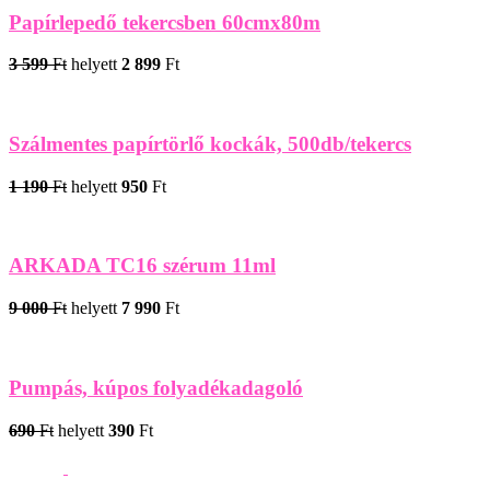
Papírlepedő tekercsben 60cmx80m
3 599
Ft
helyett
2 899
Ft
Szálmentes papírtörlő kockák, 500db/tekercs
1 190
Ft
helyett
950
Ft
ARKADA TC16 szérum 11ml
9 000
Ft
helyett
7 990
Ft
Pumpás, kúpos folyadékadagoló
690
Ft
helyett
390
Ft