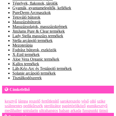
Tégelyek, flakonok, tárolók
Gyanták, gyantamelegítők, kellékek
PureDerm Arcmaszkok
Tetováló bútorok
Masszázsbútorok
Masszázsolajok, masszázskrémek
JimJams Pure & Clear termékek
Lady Stella masszázs termékek
Stella arcápoló termékek
Mezoterápia
Fodrász bútorok, eszközök
X-Epil termékek
Aloe Vera Organic termékek
Kallos termékek
Láb-Kéz-Arc és Testápoló termékek
Solanie arcápoló termékek
Tisztálkodószerek
Címkefelhő
kesztyű
lámpa
reszelő
fertőtlenítő
sarokreszelo
véső
olló
szike
szálmentes
pedikűrszék
sterilizátor
papírtörölköző
gumikesztyű
medihalter
spirularin
ultrahangos
balsan
arkada
fusspunkt
timsó