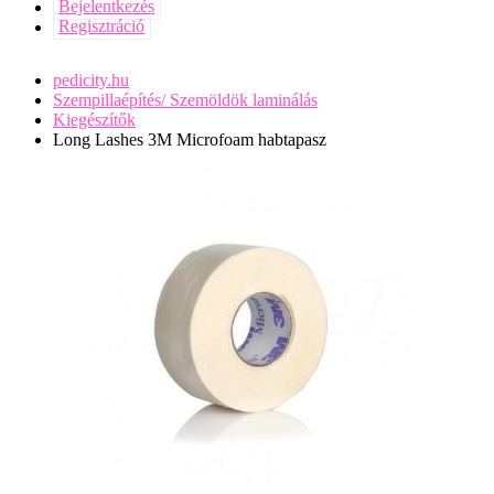
Bejelentkezés
Regisztráció
pedicity.hu
Szempillaépítés/ Szemöldök laminálás
Kiegészítők
Long Lashes 3M Microfoam habtapasz