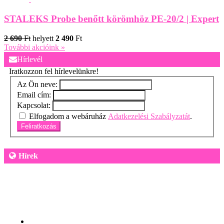
STALEKS Probe benőtt körömhöz PE-20/2 | Expert
2 690
Ft
helyett
2 490
Ft
További akcióink »
Hírlevél
Iratkozzon fel hírlevelünkre!
Az Ön neve:
Email cím:
Kapcsolat:
Elfogadom a webáruház
Adatkezelési Szabályzatát
.
Feliratkozás
Hírek