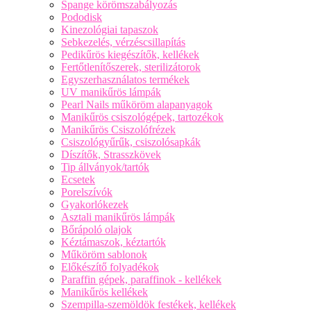
Spange körömszabályozás
Pododisk
Kinezológiai tapaszok
Sebkezelés, vérzéscsillapítás
Pedikűrös kiegészítők, kellékek
Fertőtlenítőszerek, sterilizátorok
Egyszerhasználatos termékek
UV manikűrös lámpák
Pearl Nails műköröm alapanyagok
Manikűrös csiszológépek, tartozékok
Manikűrös Csiszolófrézek
Csiszológyűrűk, csiszolósapkák
Díszítők, Strasszkövek
Tip állványok/tartók
Ecsetek
Porelszívók
Gyakorlókezek
Asztali manikűrös lámpák
Bőrápoló olajok
Kéztámaszok, kéztartók
Műköröm sablonok
Előkészítő folyadékok
Paraffin gépek, paraffinok - kellékek
Manikűrös kellékek
Szempilla-szemöldök festékek, kellékek