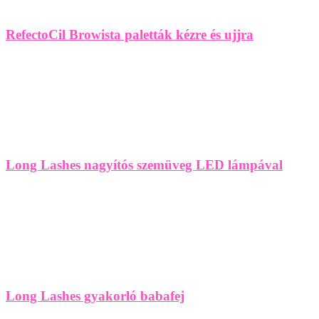
RefectoCil Browista paletták kézre és ujjra
Long Lashes nagyítós szemüveg LED lámpával
Long Lashes gyakorló babafej