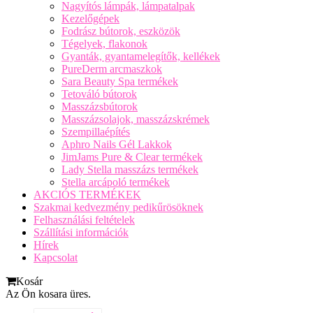
Nagyítós lámpák, lámpatalpak
Kezelőgépek
Fodrász bútorok, eszközök
Tégelyek, flakonok
Gyanták, gyantamelegítők, kellékek
PureDerm arcmaszkok
Sara Beauty Spa termékek
Tetováló bútorok
Masszázsbútorok
Masszázsolajok, masszázskrémek
Szempillaépítés
Aphro Nails Gél Lakkok
JimJams Pure & Clear termékek
Lady Stella masszázs termékek
Stella arcápoló termékek
AKCIÓS TERMÉKEK
Szakmai kedvezmény pedikűrösöknek
Felhasználási feltételek
Szállítási információk
Hírek
Kapcsolat
Kosár
Az Ön kosara üres.