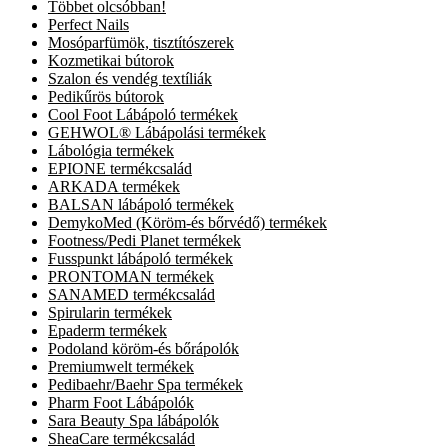
Többet olcsóbban!
Perfect Nails
Mosóparfümök, tisztítószerek
Kozmetikai bútorok
Szalon és vendég textíliák
Pedikűrös bútorok
Cool Foot Lábápoló termékek
GEHWOL® Lábápolási termékek
Lábológia termékek
EPIONE termékcsalád
ARKADA termékek
BALSAN lábápoló termékek
DemykoMed (Köröm-és bőrvédő) termékek
Footness/Pedi Planet termékek
Fusspunkt lábápoló termékek
PRONTOMAN termékek
SANAMED termékcsalád
Spirularin termékek
Epaderm termékek
Podoland köröm-és bőrápolók
Premiumwelt termékek
Pedibaehr/Baehr Spa termékek
Pharm Foot Lábápolók
Sara Beauty Spa lábápolók
SheaCare termékcsalád