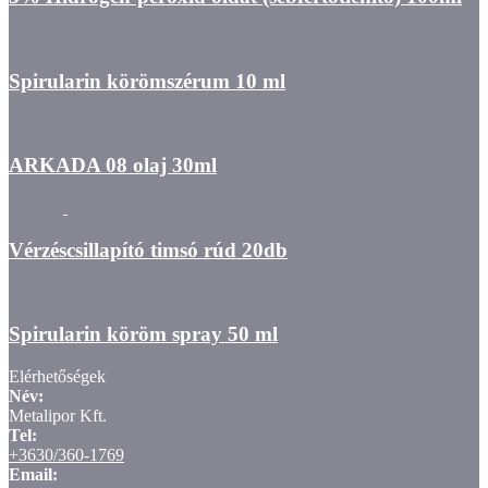
Spirularin körömszérum 10 ml
ARKADA 08 olaj 30ml
Vérzéscsillapító timsó rúd 20db
Spirularin köröm spray 50 ml
Elérhetőségek
Név:
Metalipor Kft.
Tel:
+3630/360-1769
Email: