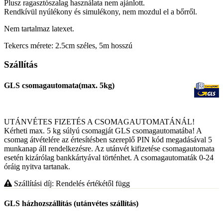
Plusz ragasztószalag használata nem ajánlott.
Rendkívül nyúlékony és simulékony, nem mozdul el a bőrről.
Nem tartalmaz latexet.
Tekercs mérete: 2.5cm széles, 5m hosszú
Szállítás
GLS csomagautomata(max. 5kg)
UTÁNVÉTES FIZETÉS A CSOMAGAUTOMATÁNÁL!
Kérheti max. 5 kg súlyú csomagját GLS csomagautomatába! A
csomag átvételére az értesítésben szereplő PIN kód megadásával 5
munkanap áll rendelkezésre. Az utánvét kifizetése csomagautomata
esetén kizárólag bankkártyával történhet. A csomagautomaták 0-24
óráig nyitva tartanak.
Szállítási díj: Rendelés értékétől függ
GLS házhozszállítás (utánvétes szállítás)