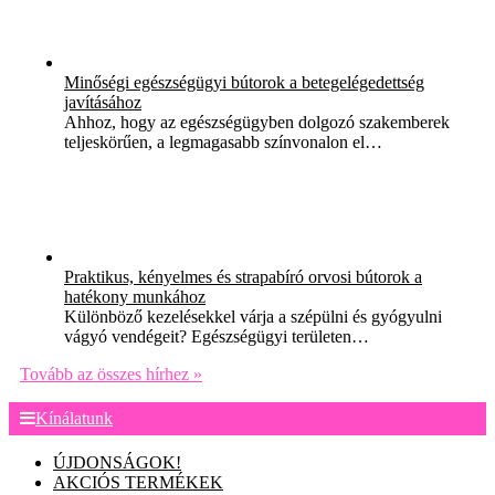
Minőségi egészségügyi bútorok a betegelégedettség
javításához
Ahhoz, hogy az egészségügyben dolgozó szakemberek
teljeskörűen, a legmagasabb színvonalon el…
Praktikus, kényelmes és strapabíró orvosi bútorok a
hatékony munkához
Különböző kezelésekkel várja a szépülni és gyógyulni
vágyó vendégeit? Egészségügyi területen…
Tovább az összes hírhez »
Kínálatunk
ÚJDONSÁGOK!
AKCIÓS TERMÉKEK