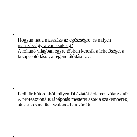
Hogyan hat a masszázs az egészségre, és milyen
masszázságyra van szükség?
A rohanó világban egyre többen keresik a lehetőséget a
kikapcsolódásra, a regenerálódásra.…
Pedikűr bútorokból milyen lábáztatót érdemes választani?
A professzionális lábápolás mesterei azok a szakemberek,
akik a kozmetikai szalonokban várják…