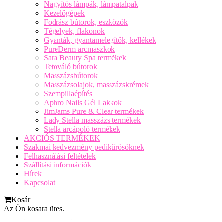
Nagyítós lámpák, lámpatalpak
Kezelőgépek
Fodrász bútorok, eszközök
Tégelyek, flakonok
Gyanták, gyantamelegítők, kellékek
PureDerm arcmaszkok
Sara Beauty Spa termékek
Tetováló bútorok
Masszázsbútorok
Masszázsolajok, masszázskrémek
Szempillaépítés
Aphro Nails Gél Lakkok
JimJams Pure & Clear termékek
Lady Stella masszázs termékek
Stella arcápoló termékek
AKCIÓS TERMÉKEK
Szakmai kedvezmény pedikűrösöknek
Felhasználási feltételek
Szállítási információk
Hírek
Kapcsolat
Kosár
Az Ön kosara üres.