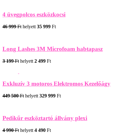
4 üvegpolcos eszközkocsi
46 999
Ft
helyett
35 999
Ft
Long Lashes 3M Microfoam habtapasz
3 199
Ft
helyett
2 499
Ft
Exkluzív 3 motoros Elektromos Kezelőágy
449 500
Ft
helyett
329 999
Ft
Pedikűr eszköztartó állvány plexi
4 990
Ft
helyett
4 490
Ft