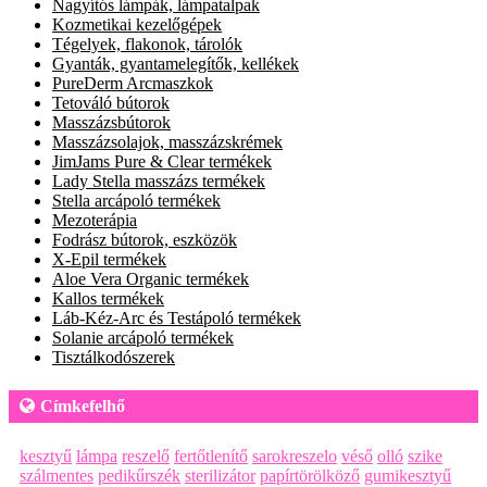
Nagyítós lámpák, lámpatalpak
Kozmetikai kezelőgépek
Tégelyek, flakonok, tárolók
Gyanták, gyantamelegítők, kellékek
PureDerm Arcmaszkok
Tetováló bútorok
Masszázsbútorok
Masszázsolajok, masszázskrémek
JimJams Pure & Clear termékek
Lady Stella masszázs termékek
Stella arcápoló termékek
Mezoterápia
Fodrász bútorok, eszközök
X-Epil termékek
Aloe Vera Organic termékek
Kallos termékek
Láb-Kéz-Arc és Testápoló termékek
Solanie arcápoló termékek
Tisztálkodószerek
Címkefelhő
kesztyű
lámpa
reszelő
fertőtlenítő
sarokreszelo
véső
olló
szike
szálmentes
pedikűrszék
sterilizátor
papírtörölköző
gumikesztyű