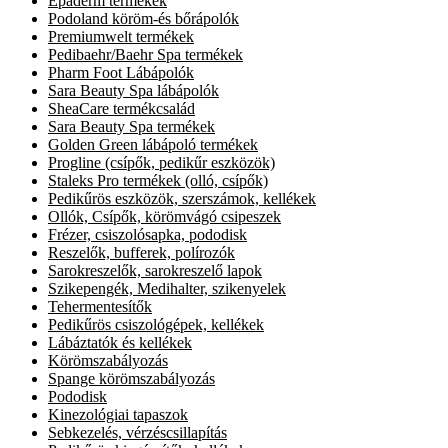
Epaderm termékek
Podoland köröm-és bőrápolók
Premiumwelt termékek
Pedibaehr/Baehr Spa termékek
Pharm Foot Lábápolók
Sara Beauty Spa lábápolók
SheaCare termékcsalád
Sara Beauty Spa termékek
Golden Green lábápoló termékek
Progline (csípők, pedikűr eszközök)
Staleks Pro termékek (olló, csípők)
Pedikűrös eszközök, szerszámok, kellékek
Ollók, Csípők, körömvágó csipeszek
Frézer, csiszolósapka, pododisk
Reszelők, bufferek, polírozók
Sarokreszelők, sarokreszelő lapok
Szikepengék, Medihalter, szikenyelek
Tehermentesítők
Pedikűrös csiszológépek, kellékek
Lábáztatók és kellékek
Körömszabályozás
Spange körömszabályozás
Pododisk
Kinezológiai tapaszok
Sebkezelés, vérzéscsillapítás