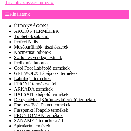
Tovább az összes hírhez »
Kínálatunk
ÚJDONSÁGOK!
AKCIÓS TERMÉKEK
Többet olcsóbban!
Perfect Nails
Mosóparfümök, tisztítószerek
Kozmetikai bútorok
Szalon és vendég textíliák
Pedikűrös bútorok
Cool Foot Lábápoló termékek
GEHWOL® Lábápolási termékek
Lábológia termékek
EPIONE termékcsalád
ARKADA termékek
BALSAN lábápoló termékek
DemykoMed (Köröm-és bőrvédő) termékek
Footness/Pedi Planet termékek
Fusspunkt lábápoló termékek
PRONTOMAN termékek
SANAMED termékcsalád
Spirularin termékek