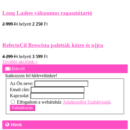
Long Lashes vákuumos ragasztótartó
2 999
Ft
helyett
2 250
Ft
RefectoCil Browista paletták kézre és ujjra
4 299
Ft
helyett
3 599
Ft
További akcióink »
Hírlevél
Iratkozzon fel hírlevelünkre!
Az Ön neve:
Email cím:
Kapcsolat:
Elfogadom a webáruház
Adatkezelési Szabályzatát
.
Feliratkozás
Hírek