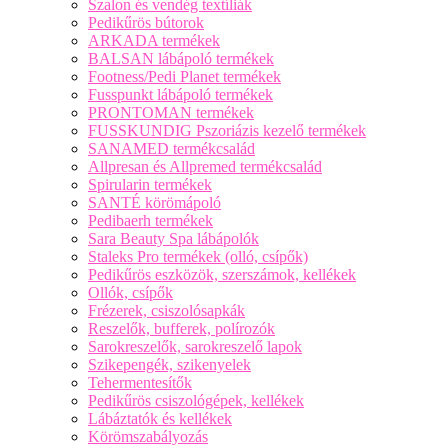
Szalon és vendég textíliák
Pedikűrös bútorok
ARKADA termékek
BALSAN lábápoló termékek
Footness/Pedi Planet termékek
Fusspunkt lábápoló termékek
PRONTOMAN termékek
FUSSKUNDIG Pszoriázis kezelő termékek
SANAMED termékcsalád
Allpresan és Allpremed termékcsalád
Spirularin termékek
SANTÉ körömápoló
Pedibaerh termékek
Sara Beauty Spa lábápolók
Staleks Pro termékek (olló, csípők)
Pedikűrös eszközök, szerszámok, kellékek
Ollók, csípők
Frézerek, csiszolósapkák
Reszelők, bufferek, polírozók
Sarokreszelők, sarokreszelő lapok
Szikepengék, szikenyelek
Tehermentesítők
Pedikűrös csiszológépek, kellékek
Lábáztatók és kellékek
Körömszabályozás