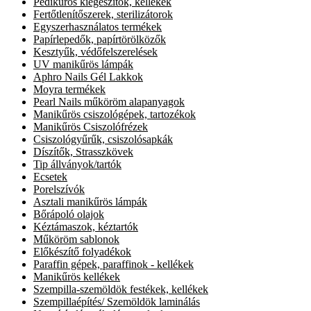
Pedikűrös kiegészítők, kellékek
Fertőtlenítőszerek, sterilizátorok
Egyszerhasználatos termékek
Papírlepedők, papírtörölközők
Kesztyűk, védőfelszerelések
UV manikűrös lámpák
Aphro Nails Gél Lakkok
Moyra termékek
Pearl Nails műköröm alapanyagok
Manikűrös csiszológépek, tartozékok
Manikűrös Csiszolófrézek
Csiszológyűrűk, csiszolósapkák
Díszítők, Strasszkövek
Tip állványok/tartók
Ecsetek
Porelszívók
Asztali manikűrös lámpák
Bőrápoló olajok
Kéztámaszok, kéztartók
Műköröm sablonok
Előkészítő folyadékok
Paraffin gépek, paraffinok - kellékek
Manikűrös kellékek
Szempilla-szemöldök festékek, kellékek
Szempillaépítés/ Szemöldök laminálás