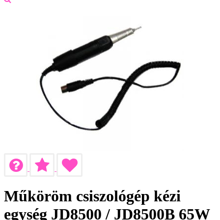
Műköröm csiszológép kézi
egység JD8500 / JD8500B 65W