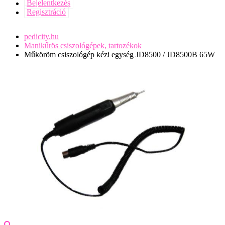
Bejelentkezés
Regisztráció
pedicity.hu
Manikűrös csiszológépek, tartozékok
Műköröm csiszológép kézi egység JD8500 / JD8500B 65W