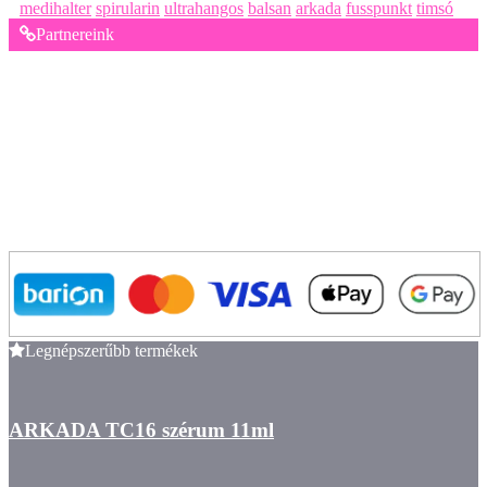
medihalter
spirularin
ultrahangos
balsan
arkada
fusspunkt
timsó
Partnereink
Legnépszerűbb termékek
ARKADA TC16 szérum 11ml