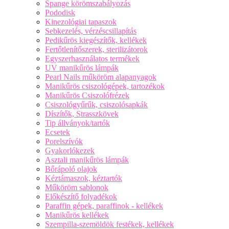
Spange körömszabályozás
Pododisk
Kinezológiai tapaszok
Sebkezelés, vérzéscsillapítás
Pedikűrös kiegészítők, kellékek
Fertőtlenítőszerek, sterilizátorok
Egyszerhasználatos termékek
UV manikűrös lámpák
Pearl Nails műköröm alapanyagok
Manikűrös csiszológépek, tartozékok
Manikűrös Csiszolófrézek
Csiszológyűrűk, csiszolósapkák
Díszítők, Strasszkövek
Tip állványok/tartók
Ecsetek
Porelszívók
Gyakorlókezek
Asztali manikűrös lámpák
Bőrápoló olajok
Kéztámaszok, kéztartók
Műköröm sablonok
Előkészítő folyadékok
Paraffin gépek, paraffinok - kellékek
Manikűrös kellékek
Szempilla-szemöldök festékek, kellékek