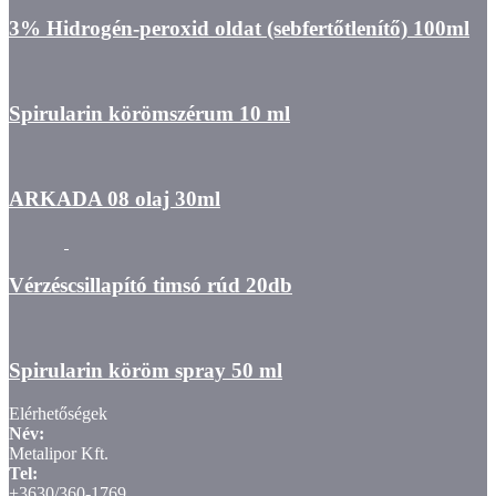
3% Hidrogén-peroxid oldat (sebfertőtlenítő) 100ml
Spirularin körömszérum 10 ml
ARKADA 08 olaj 30ml
Vérzéscsillapító timsó rúd 20db
Spirularin köröm spray 50 ml
Elérhetőségek
Név:
Metalipor Kft.
Tel:
+3630/360-1769