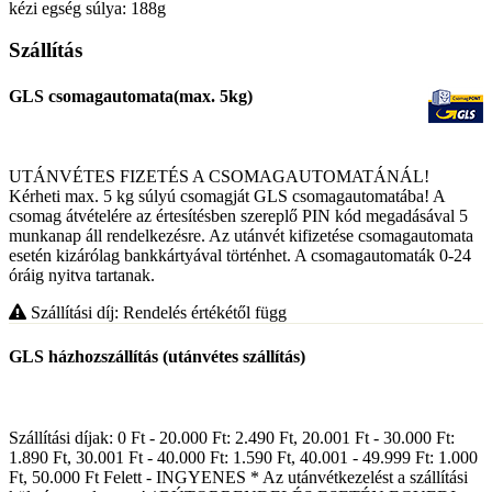
kézi egség súlya: 188g
Szállítás
GLS csomagautomata(max. 5kg)
UTÁNVÉTES FIZETÉS A CSOMAGAUTOMATÁNÁL!
Kérheti max. 5 kg súlyú csomagját GLS csomagautomatába! A
csomag átvételére az értesítésben szereplő PIN kód megadásával 5
munkanap áll rendelkezésre. Az utánvét kifizetése csomagautomata
esetén kizárólag bankkártyával történhet. A csomagautomaták 0-24
óráig nyitva tartanak.
Szállítási díj: Rendelés értékétől függ
GLS házhozszállítás (utánvétes szállítás)
Szállítási díjak: 0 Ft - 20.000 Ft: 2.490 Ft, 20.001 Ft - 30.000 Ft:
1.890 Ft, 30.001 Ft - 40.000 Ft: 1.590 Ft, 40.001 - 49.999 Ft: 1.000
Ft, 50.000 Ft Felett - INGYENES * Az utánvétkezelést a szállítási