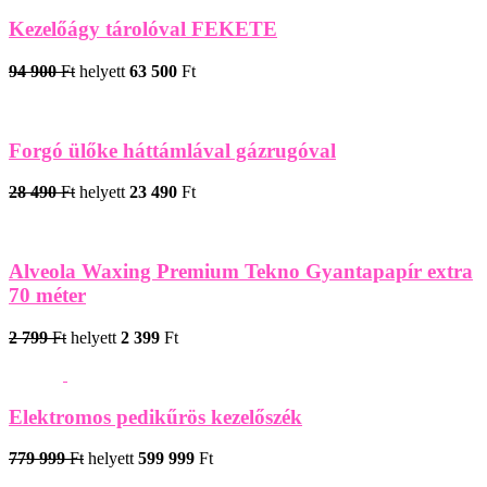
Kezelőágy tárolóval FEKETE
94 900
Ft
helyett
63 500
Ft
Forgó ülőke háttámlával gázrugóval
28 490
Ft
helyett
23 490
Ft
Alveola Waxing Premium Tekno Gyantapapír extra
70 méter
2 799
Ft
helyett
2 399
Ft
Elektromos pedikűrös kezelőszék
779 999
Ft
helyett
599 999
Ft