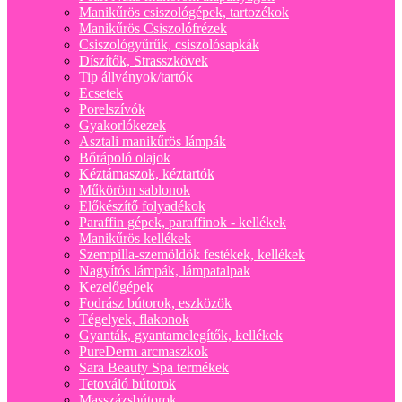
Manikűrös csiszológépek, tartozékok
Manikűrös Csiszolófrézek
Csiszológyűrűk, csiszolósapkák
Díszítők, Strasszkövek
Tip állványok/tartók
Ecsetek
Porelszívók
Gyakorlókezek
Asztali manikűrös lámpák
Bőrápoló olajok
Kéztámaszok, kéztartók
Műköröm sablonok
Előkészítő folyadékok
Paraffin gépek, paraffinok - kellékek
Manikűrös kellékek
Szempilla-szemöldök festékek, kellékek
Nagyítós lámpák, lámpatalpak
Kezelőgépek
Fodrász bútorok, eszközök
Tégelyek, flakonok
Gyanták, gyantamelegítők, kellékek
PureDerm arcmaszkok
Sara Beauty Spa termékek
Tetováló bútorok
Masszázsbútorok