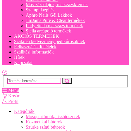
Masszázsolajok, masszázskrémek
Szempillaépítés
Aphro Nails Gél Lakkok
JimJams Pure & Clear termékek
Lady Stella masszázs termékek
Stella arcápoló termékek
AKCIÓS TERMÉKEK
Szakmai kedvezmény pedikűrösöknek
Felhasználási feltételek
Szállítási információk
Hírek
Kapcsolat
Menü
Kosár
Profil
Kategóriák
Mosóparfümök, tisztítószerek
Kozmetikai bútorok
Szürke színű bútorok