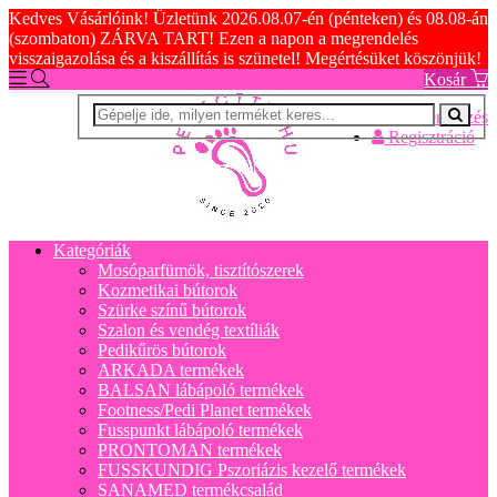
Kedves Vásárlóink! Üzletünk 2026.08.07-én (pénteken) és 08.08-án
(szombaton) ZÁRVA TART! Ezen a napon a megrendelés
visszaigazolása és a kiszállítás is szünetel! Megértésüket köszönjük!
Kosár
Bejelentkezés
Regisztráció
Kategóriák
Mosóparfümök, tisztítószerek
Kozmetikai bútorok
Szürke színű bútorok
Szalon és vendég textíliák
Pedikűrös bútorok
ARKADA termékek
BALSAN lábápoló termékek
Footness/Pedi Planet termékek
Fusspunkt lábápoló termékek
PRONTOMAN termékek
FUSSKUNDIG Pszoriázis kezelő termékek
SANAMED termékcsalád