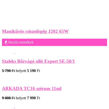
Manikűrös csiszológép J202 65W
Akciós termékek
Staleks Bőrvágó olló Expert SE-50/1
5 790
Ft
helyett
5 190
Ft
ARKADA TC16 szérum 11ml
9 000
Ft
helyett
7 990
Ft