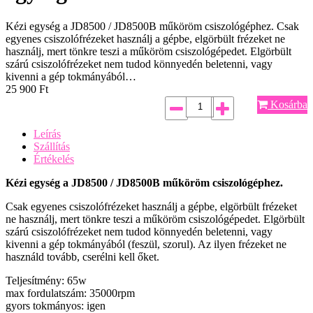
Kézi egység a JD8500 / JD8500B műköröm csiszológéphez. Csak
egyenes csiszolófrézeket használj a gépbe, elgörbült frézeket ne
használj, mert tönkre teszi a műköröm csiszológépedet. Elgörbült
szárú csiszolófrézeket nem tudod könnyedén beletenni, vagy
kivenni a gép tokmányából…
25 900
Ft
Kosárba
Leírás
Szállítás
Értékelés
Kézi egység a JD8500 / JD8500B műköröm csiszológéphez.
Csak egyenes csiszolófrézeket használj a gépbe, elgörbült frézeket
ne használj, mert tönkre teszi a műköröm csiszológépedet. Elgörbült
szárú csiszolófrézeket nem tudod könnyedén beletenni, vagy
kivenni a gép tokmányából (feszül, szorul). Az ilyen frézeket ne
használd tovább, cserélni kell őket.
Teljesítmény: 65w
max fordulatszám: 35000rpm
gyors tokmányos: igen