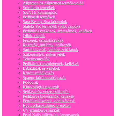
Allpresan és Allpremed termékcsalád
Spirularin termékek
SANTÉ körömápoló
Pedibaerh termékek
Sara Beauty Spa lábápolók
Staleks Pro termékek (olló, csípők)
Pedikűrös eszközök, szerszámok, kellékek
Ollók, csípők
Frézerek, csiszolósapkák
Reszelők, bufferek, polírozók
Sarokreszelők, sarokreszelő lapok
Szikepengék, szikenyelek
Tehermentesítők
Pedikűrös csiszológépek, kellékek
Lábáztatók és kellékek
Körömszabályozás
Spange körömszabályozás
Pododisk
Kinezológiai tapaszok
Sebkezelés, vérzéscsillapítás
Pedikűrös kiegészítők, kellékek
Fertőtlenítőszerek, sterilizátorok
Egyszerhasználatos termékek
UV manikűrös lámpák
Pearl Nails műköröm alapanyagok