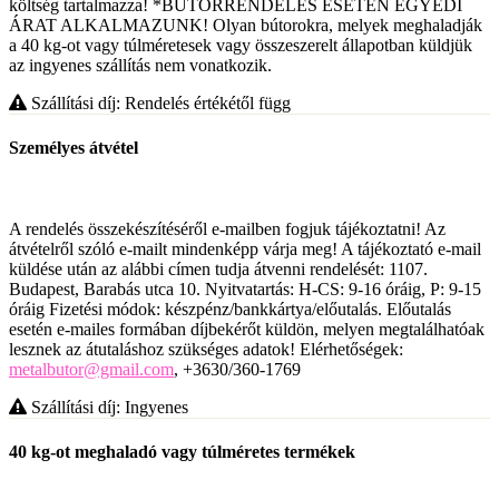
költség tartalmazza! *BÚTORRENDELÉS ESETÉN EGYEDI
ÁRAT ALKALMAZUNK! Olyan bútorokra, melyek meghaladják
a 40 kg-ot vagy túlméretesek vagy összeszerelt állapotban küldjük
az ingyenes szállítás nem vonatkozik.
Szállítási díj: Rendelés értékétől függ
Személyes átvétel
A rendelés összekészítéséről e-mailben fogjuk tájékoztatni! Az
átvételről szóló e-mailt mindenképp várja meg! A tájékoztató e-mail
küldése után az alábbi címen tudja átvenni rendelését: 1107.
Budapest, Barabás utca 10. Nyitvatartás: H-CS: 9-16 óráig, P: 9-15
óráig Fizetési módok: készpénz/bankkártya/előutalás. Előutalás
esetén e-mailes formában díjbekérőt küldön, melyen megtalálhatóak
lesznek az átutaláshoz szükséges adatok! Elérhetőségek:
metalbutor@gmail.com
, +3630/360-1769
Szállítási díj: Ingyenes
40 kg-ot meghaladó vagy túlméretes termékek