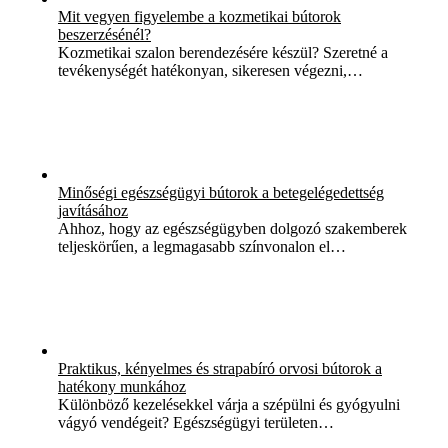
Mit vegyen figyelembe a kozmetikai bútorok
beszerzésénél?
Kozmetikai szalon berendezésére készül? Szeretné a
tevékenységét hatékonyan, sikeresen végezni,…
Minőségi egészségügyi bútorok a betegelégedettség
javításához
Ahhoz, hogy az egészségügyben dolgozó szakemberek
teljeskörűen, a legmagasabb színvonalon el…
Praktikus, kényelmes és strapabíró orvosi bútorok a
hatékony munkához
Különböző kezelésekkel várja a szépülni és gyógyulni
vágyó vendégeit? Egészségügyi területen…