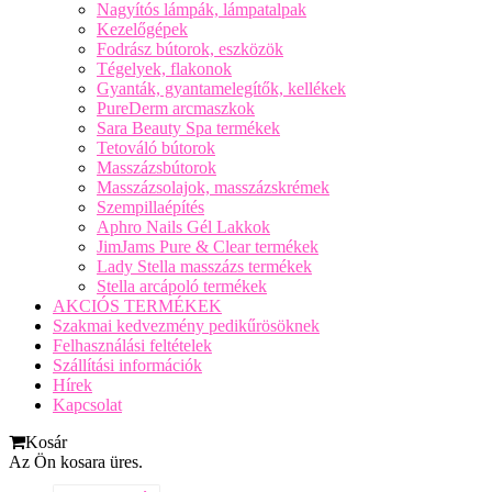
Nagyítós lámpák, lámpatalpak
Kezelőgépek
Fodrász bútorok, eszközök
Tégelyek, flakonok
Gyanták, gyantamelegítők, kellékek
PureDerm arcmaszkok
Sara Beauty Spa termékek
Tetováló bútorok
Masszázsbútorok
Masszázsolajok, masszázskrémek
Szempillaépítés
Aphro Nails Gél Lakkok
JimJams Pure & Clear termékek
Lady Stella masszázs termékek
Stella arcápoló termékek
AKCIÓS TERMÉKEK
Szakmai kedvezmény pedikűrösöknek
Felhasználási feltételek
Szállítási információk
Hírek
Kapcsolat
Kosár
Az Ön kosara üres.