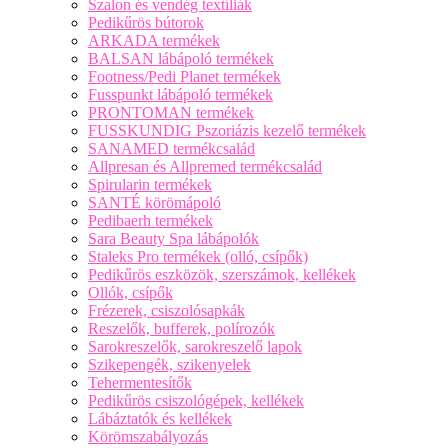
Szalon és vendég textíliák
Pedikűrös bútorok
ARKADA termékek
BALSAN lábápoló termékek
Footness/Pedi Planet termékek
Fusspunkt lábápoló termékek
PRONTOMAN termékek
FUSSKUNDIG Pszoriázis kezelő termékek
SANAMED termékcsalád
Allpresan és Allpremed termékcsalád
Spirularin termékek
SANTÉ körömápoló
Pedibaerh termékek
Sara Beauty Spa lábápolók
Staleks Pro termékek (olló, csípők)
Pedikűrös eszközök, szerszámok, kellékek
Ollók, csípők
Frézerek, csiszolósapkák
Reszelők, bufferek, polírozók
Sarokreszelők, sarokreszelő lapok
Szikepengék, szikenyelek
Tehermentesítők
Pedikűrös csiszológépek, kellékek
Lábáztatók és kellékek
Körömszabályozás