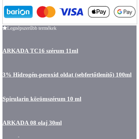
Legnépszerűbb termékek
ARKADA TC16 szérum 11ml
3% Hidrogén-peroxid oldat (sebfertőtlenítő) 100ml
Spirularin körömszérum 10 ml
ARKADA 08 olaj 30ml