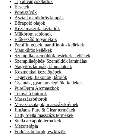
Tip állványok/tartók
Ecsetek
Porelszívók
Asztali manikűrös lámpák
Bőrápoló olajok
Kéztámaszok, kéztartók
Műköröm sablonok
Előkészítő folyadékok
Paraffin gépek, paraffinok - kellékek
Manikűrös kellékek
Szempilla-szemöldök festékek, kellékek
Szempillaépítés/ Szemöldök laminálás
Nagyítós lámpák, lámpatalpak
Kozmetikai kezelőgépek
Tégelyek, flakonok, tárolók
Gyanták, gyantamelegítők, kellékek
PureDerm Arcmaszkok
Tetováló bútorok
Masszázsbútorok
Masszázsolajok, masszázskrémek
JimJams Pure & Clear termékek
Lady Stella masszázs termékek
Stella arcápoló termékek
Mezoterápia
Fodrász bútorok, eszközök