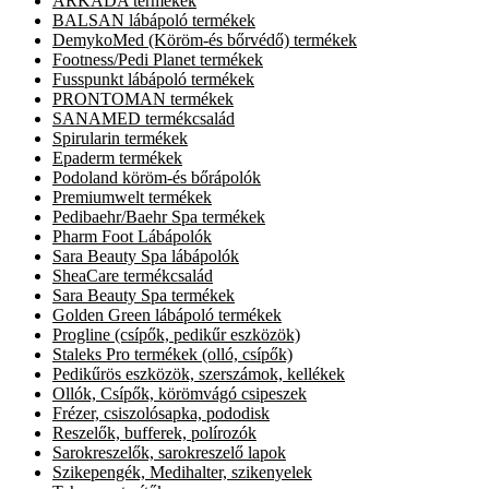
ARKADA termékek
BALSAN lábápoló termékek
DemykoMed (Köröm-és bőrvédő) termékek
Footness/Pedi Planet termékek
Fusspunkt lábápoló termékek
PRONTOMAN termékek
SANAMED termékcsalád
Spirularin termékek
Epaderm termékek
Podoland köröm-és bőrápolók
Premiumwelt termékek
Pedibaehr/Baehr Spa termékek
Pharm Foot Lábápolók
Sara Beauty Spa lábápolók
SheaCare termékcsalád
Sara Beauty Spa termékek
Golden Green lábápoló termékek
Progline (csípők, pedikűr eszközök)
Staleks Pro termékek (olló, csípők)
Pedikűrös eszközök, szerszámok, kellékek
Ollók, Csípők, körömvágó csipeszek
Frézer, csiszolósapka, pododisk
Reszelők, bufferek, polírozók
Sarokreszelők, sarokreszelő lapok
Szikepengék, Medihalter, szikenyelek