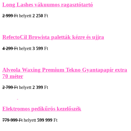
Long Lashes vákuumos ragasztótartó
2 999
Ft
helyett
2 250
Ft
RefectoCil Browista paletták kézre és ujjra
4 299
Ft
helyett
3 599
Ft
Alveola Waxing Premium Tekno Gyantapapír extra
70 méter
2 799
Ft
helyett
2 399
Ft
Elektromos pedikűrös kezelőszék
779 999
Ft
helyett
599 999
Ft