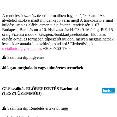
A rendelés összekészítéséről e-mailben fogjuk tájékoztatni! Az
átvételről szóló e-mailt mindenképp várja meg! A tájékoztató e-mail
küldése után az alábbi címen tudja átvenni rendelését: 1107.
Budapest, Barabás utca 10. Nyitvatartás: H-CS: 9-16 óráig, P: 9-15
óráig Fizetési módok: készpénz/bankkártya/előutalás. Előutalás
esetén e-mailes formában díjbekérőt küldön, melyen megtalálhatóak
lesznek az átutaláshoz szükséges adatok! Elérhetőségek:
metalbutor@gmail.com
, +3630/360-1769
Szállítási díj: Ingyenes
40 kg-ot meghaladó vagy túlméretes termékek
GLS szállítás ELŐREFIZETÉS Barionnal
(TESZTÜZEMMÓD)
Szállítási díj: Rendelés értékétől függ