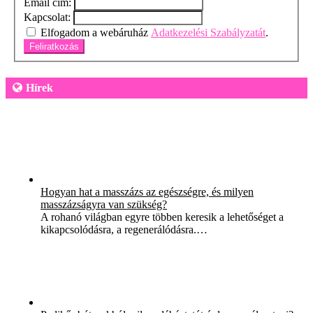
Email cím:
Kapcsolat:
Elfogadom a webáruház
Adatkezelési Szabályzatát
.
Feliratkozás
Hírek
Hogyan hat a masszázs az egészségre, és milyen
masszázságyra van szükség?
A rohanó világban egyre többen keresik a lehetőséget a
kikapcsolódásra, a regenerálódásra.…