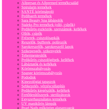
Allpresan és Allpremed termékcsalád
Spirularin termékek
SANTÉ körömápoló
Pedibaerh termékek
Sara Beauty Spa lábápolók
Staleks Pro termékek (olló, csípők)
Pedikűrös eszközök, szerszámok, kellékek
Ollók, csípők
Frézerek, csiszolósapkák
Reszelők, bufferek, polírozók
Sarokreszelők, sarokreszelő lapok
Szikepengék, szikenyelek
Tehermentesítők
Pedikűrös csiszológépek, kellékek
Lábáztatók és kellékek
Körömszabályozás
Spange körömszabályozás
Pododisk
Kinezológiai tapaszok
Sebkezelés, vérzéscsillapítás
Pedikűrös kiegészítők, kellékek
Fertőtlenítőszerek, sterilizátorok
Egyszerhasználatos termékek
UV manikűrös lámpák
Pearl Nails műköröm alapanyagok