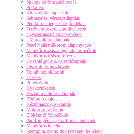
Spange körömszabályozás
Pododisk
Kinezológiai tapaszok
Sebkezelés, vérzéscsillapítás
Pedikűrös kiegészítők, kellékek
Fertőtlenítőszerek, sterilizátorok
Egyszerhasználatos termékek
UV manikűrös lámpák
Pearl Nails műköröm alapanyagok
Manikűrös csiszológépek, tartozékok
Manikűrös Csiszolófrézek
Csiszológyűrűk, csiszolósapkák
Díszítők, Strasszkövek
Tip állványok/tartók
Ecsetek
Porelszívók
Gyakorlókezek
Asztali manikűrös lámpák
Bőrápoló olajok
Kéztámaszok, kéztartók
Műköröm sablonok
Előkészítő folyadékok
Paraffin gépek, paraffinok - kellékek
Manikűrös kellékek
Szempilla-szemöldök festékek, kellékek