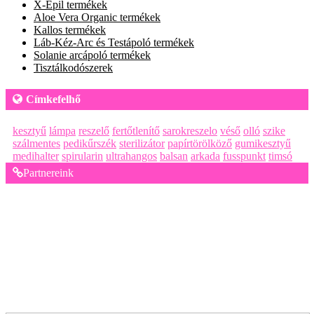
X-Epil termékek
Aloe Vera Organic termékek
Kallos termékek
Láb-Kéz-Arc és Testápoló termékek
Solanie arcápoló termékek
Tisztálkodószerek
Címkefelhő
kesztyű
lámpa
reszelő
fertőtlenítő
sarokreszelo
véső
olló
szike
szálmentes
pedikűrszék
sterilizátor
papírtörölköző
gumikesztyű
medihalter
spirularin
ultrahangos
balsan
arkada
fusspunkt
timsó
Partnereink