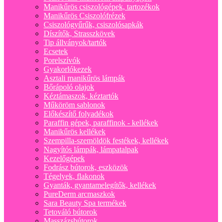
Manikűrös csiszológépek, tartozékok
Manikűrös Csiszolófrézek
Csiszológyűrűk, csiszolósapkák
Díszítők, Strasszkövek
Tip állványok/tartók
Ecsetek
Porelszívók
Gyakorlókezek
Asztali manikűrös lámpák
Bőrápoló olajok
Kéztámaszok, kéztartók
Műköröm sablonok
Előkészítő folyadékok
Paraffin gépek, paraffinok - kellékek
Manikűrös kellékek
Szempilla-szemöldök festékek, kellékek
Nagyítós lámpák, lámpatalpak
Kezelőgépek
Fodrász bútorok, eszközök
Tégelyek, flakonok
Gyanták, gyantamelegítők, kellékek
PureDerm arcmaszkok
Sara Beauty Spa termékek
Tetováló bútorok
Masszázsbútorok