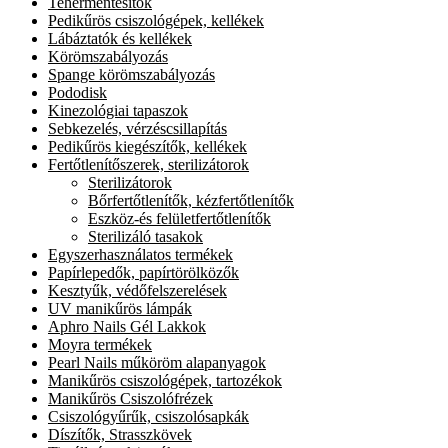
Tehermentesítők
Pedikűrös csiszológépek, kellékek
Lábáztatók és kellékek
Körömszabályozás
Spange körömszabályozás
Pododisk
Kinezológiai tapaszok
Sebkezelés, vérzéscsillapítás
Pedikűrös kiegészítők, kellékek
Fertőtlenítőszerek, sterilizátorok
Sterilizátorok
Bőrfertőtlenítők, kézfertőtlenítők
Eszköz-és felületfertőtlenítők
Sterilizáló tasakok
Egyszerhasználatos termékek
Papírlepedők, papírtörölközők
Kesztyűk, védőfelszerelések
UV manikűrös lámpák
Aphro Nails Gél Lakkok
Moyra termékek
Pearl Nails műköröm alapanyagok
Manikűrös csiszológépek, tartozékok
Manikűrös Csiszolófrézek
Csiszológyűrűk, csiszolósapkák
Díszítők, Strasszkövek