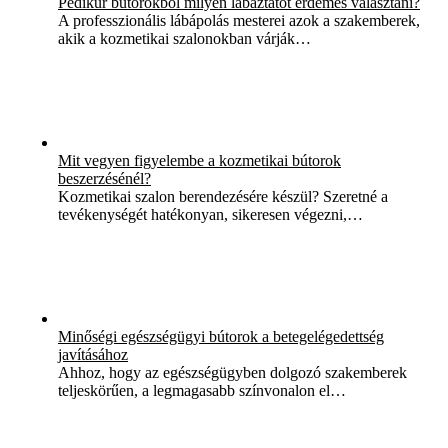
Pedikűr bútorokból milyen lábáztatót érdemes választani?
A professzionális lábápolás mesterei azok a szakemberek,
akik a kozmetikai szalonokban várják…
Mit vegyen figyelembe a kozmetikai bútorok
beszerzésénél?
Kozmetikai szalon berendezésére készül? Szeretné a
tevékenységét hatékonyan, sikeresen végezni,…
Minőségi egészségügyi bútorok a betegelégedettség
javításához
Ahhoz, hogy az egészségügyben dolgozó szakemberek
teljeskörűen, a legmagasabb színvonalon el…