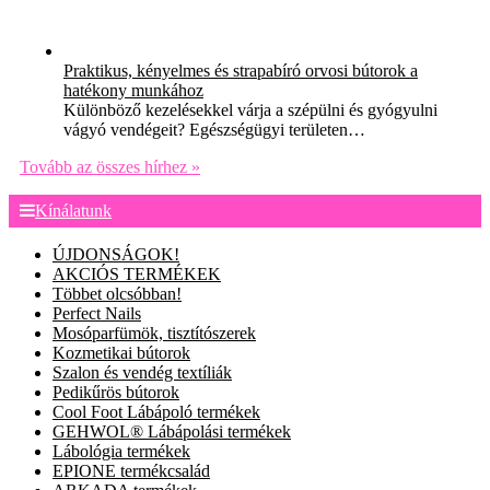
Praktikus, kényelmes és strapabíró orvosi bútorok a
hatékony munkához
Különböző kezelésekkel várja a szépülni és gyógyulni
vágyó vendégeit? Egészségügyi területen…
Tovább az összes hírhez »
Kínálatunk
ÚJDONSÁGOK!
AKCIÓS TERMÉKEK
Többet olcsóbban!
Perfect Nails
Mosóparfümök, tisztítószerek
Kozmetikai bútorok
Szalon és vendég textíliák
Pedikűrös bútorok
Cool Foot Lábápoló termékek
GEHWOL® Lábápolási termékek
Lábológia termékek
EPIONE termékcsalád