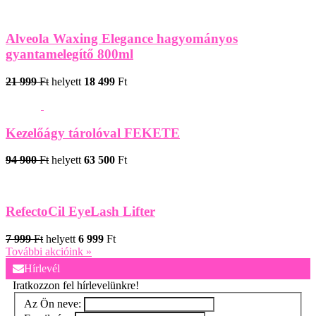
Alveola Waxing Elegance hagyományos
gyantamelegítő 800ml
21 999
Ft
helyett
18 499
Ft
Kezelőágy tárolóval FEKETE
94 900
Ft
helyett
63 500
Ft
RefectoCil EyeLash Lifter
7 999
Ft
helyett
6 999
Ft
További akcióink »
Hírlevél
Iratkozzon fel hírlevelünkre!
Az Ön neve: