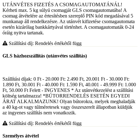
UTÁNVÉTES FIZETÉS A CSOMAGAUTOMATÁNÁL!
Kérheti max. 5 kg súlyú csomagját GLS csomagautomatába! A
csomag átvételére az értesítésben szereplő PIN kód megadásával 5
munkanap áll rendelkezésre. Az utánvét kifizetése csomagautomata
esetén kizárólag bankkártyával történhet. A csomagautomaták 0-24
óráig nyitva tartanak.
Szállítási díj: Rendelés értékétől függ
GLS házhozszállítás (utánvétes szállítás)
Szállítási díjak: 0 Ft - 20.000 Ft: 2.490 Ft, 20.001 Ft - 30.000 Ft:
1.890 Ft, 30.001 Ft - 40.000 Ft: 1.590 Ft, 40.001 - 49.999 Ft: 1.000
Ft, 50.000 Ft Felett - INGYENES * Az utánvétkezelést a szállítási
költség tartalmazza! *BÚTORRENDELÉS ESETÉN EGYEDI
ÁRAT ALKALMAZUNK! Olyan bútorokra, melyek meghaladják
a 40 kg-ot vagy túlméretesek vagy összeszerelt állapotban küldjük
az ingyenes szállítás nem vonatkozik.
Szállítási díj: Rendelés értékétől függ
Személyes átvétel