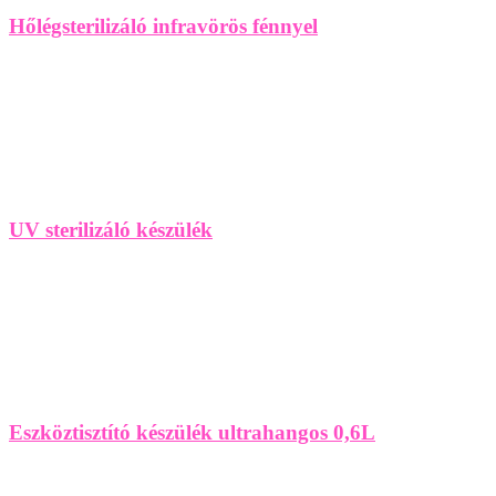
Hőlégsterilizáló infravörös fénnyel
UV sterilizáló készülék
Eszköztisztító készülék ultrahangos 0,6L