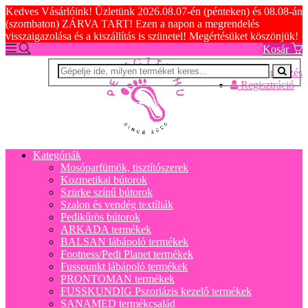
Kedves Vásárlóink! Üzletünk 2026.08.07-én (pénteken) és 08.08-án
(szombaton) ZÁRVA TART! Ezen a napon a megrendelés
visszaigazolása és a kiszállítás is szünetel! Megértésüket köszönjük!
Kosár
Bejelentkezés
Regisztráció
Kategóriák
Mosóparfümök, tisztítószerek
Kozmetikai bútorok
Szürke színű bútorok
Szalon és vendég textíliák
Pedikűrös bútorok
ARKADA termékek
BALSAN lábápoló termékek
Footness/Pedi Planet termékek
Fusspunkt lábápoló termékek
PRONTOMAN termékek
FUSSKUNDIG Pszoriázis kezelő termékek
SANAMED termékcsalád