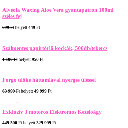
Alveola Waxing Aloe Vera gyantapatron 100ml
széles fej
699
Ft
helyett
449
Ft
Szálmentes papírtörlő kockák, 500db/tekercs
1 190
Ft
helyett
950
Ft
Forgó ülőke háttámlával nyerges üléssel
63 999
Ft
helyett
49 999
Ft
Exkluzív 3 motoros Elektromos Kezelőágy
449 500
Ft
helyett
329 999
Ft