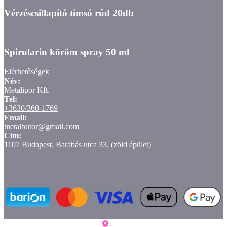
Vérzéscsillapító timsó rúd 20db
Spirularin köröm spray 50 ml
Elérhetőségek
Név:
Metalipor Kft.
Tel:
+3630/360-1769
Email:
metalbutor@gmail.com
Cím:
1107 Budapest, Barabás utca 33.
(zöld épület)