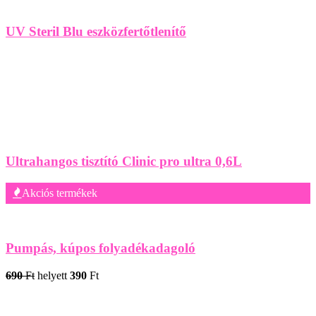
UV Steril Blu eszközfertőtlenítő
Ultrahangos tisztító Clinic pro ultra 0,6L
Akciós termékek
Pumpás, kúpos folyadékadagoló
690
Ft
helyett
390
Ft