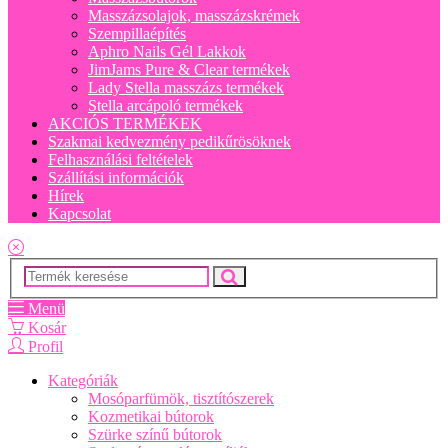
Masszázsolajok, masszázskrémek
Szempillaépítés
Aphro Nails Gél Lakkok
JimJams Pure & Clear termékek
Lady Stella masszázs termékek
Stella arcápoló termékek
AKCIÓS TERMÉKEK
Szakmai kedvezmény pedikűrösöknek
Felhasználási feltételek
Szállítási információk
Hírek
Kapcsolat
Menü
Kosár
Profil
Kategóriák
Mosóparfümök, tisztítószerek
Kozmetikai bútorok
Szürke színű bútorok