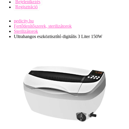
Bejelentkezés
Regisztráció
pedicity.hu
Fertőtlenítőszerek, sterilizátorok
Sterilizátorok
Ultrahangos eszköztisztító digitális 3 Liter 150W